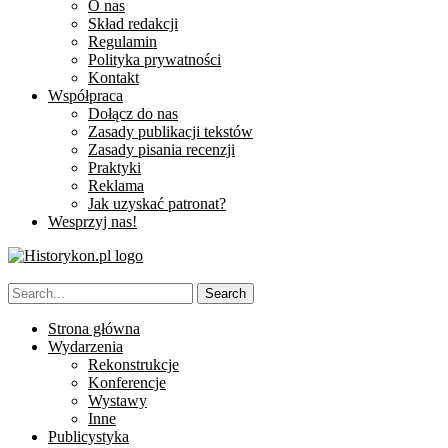
O nas
Skład redakcji
Regulamin
Polityka prywatności
Kontakt
Współpraca
Dołącz do nas
Zasady publikacji tekstów
Zasady pisania recenzji
Praktyki
Reklama
Jak uzyskać patronat?
Wesprzyj nas!
Strona główna
Wydarzenia
Rekonstrukcje
Konferencje
Wystawy
Inne
Publicystyka