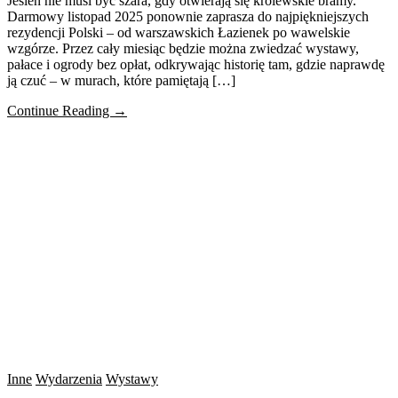
Jesień nie musi być szara, gdy otwierają się królewskie bramy.
Darmowy listopad 2025 ponownie zaprasza do najpiękniejszych
rezydencji Polski – od warszawskich Łazienek po wawelskie
wzgórze. Przez cały miesiąc będzie można zwiedzać wystawy,
pałace i ogrody bez opłat, odkrywając historię tam, gdzie naprawdę
ją czuć – w murach, które pamiętają […]
Continue Reading →
Inne
Wydarzenia
Wystawy