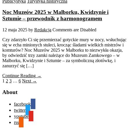
Publicystyka
Turystyka historyczna
Noc Muzeów 2025 w Malborku, Kwidzynie i
Sztumie – przewodnik z harmonogramem
12 maja 2025
by
Redakcja
Comments are Disabled
Czy zdarzyło Ci się przemierzać gotyckie mury w nocy, wsłuchując
się w echa minionych stuleci, krocząc śladami wielkich mistrzów i
komturów? Noc Muzeów 2025 w Malborku to niezwykła okazja,
by odwiedzić trzy zamki należące do Muzeum Zamkowego – w
Malborku, Kwidzynie i Sztumie – za symboliczną złotówkę, i
zanurzyć się […]
Continue Reading →
1
2
3
…
6
Next →
About
facebook
twitter
youtube
rss