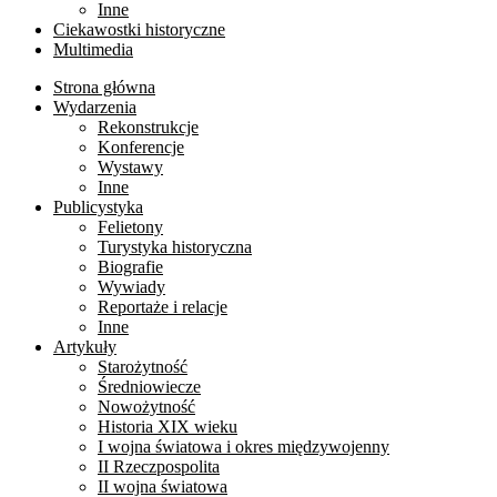
Inne
Ciekawostki historyczne
Multimedia
Strona główna
Wydarzenia
Rekonstrukcje
Konferencje
Wystawy
Inne
Publicystyka
Felietony
Turystyka historyczna
Biografie
Wywiady
Reportaże i relacje
Inne
Artykuły
Starożytność
Średniowiecze
Nowożytność
Historia XIX wieku
I wojna światowa i okres międzywojenny
II Rzeczpospolita
II wojna światowa