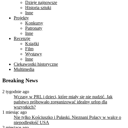
Dzieje najnowsze
Historia sztuki
Inne
Projekty
Konkursy
Patronaty
Inne
Recenzje
Książki
Film
Wystawy
Inne
Ciekawostki historyczne
Multimedia
Breaking News
2 tygodnie ago
Wczasy w PRL i dzieci, które miały się nie nudzić. Jak
państwo próbowało zorganizować idealny urlop dla
wszystkich?
1 miesiąc ago
Nie tylko Kościuszko i Pułaski. Nieznani Polacy w walce o
niepodległość USA
2 miesiące ago