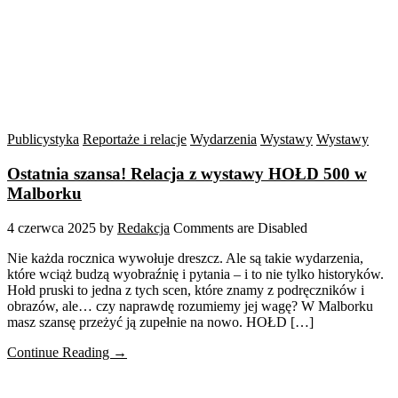
Publicystyka
Reportaże i relacje
Wydarzenia
Wystawy
Wystawy
Ostatnia szansa! Relacja z wystawy HOŁD 500 w
Malborku
4 czerwca 2025
by
Redakcja
Comments are Disabled
Nie każda rocznica wywołuje dreszcz. Ale są takie wydarzenia,
które wciąż budzą wyobraźnię i pytania – i to nie tylko historyków.
Hołd pruski to jedna z tych scen, które znamy z podręczników i
obrazów, ale… czy naprawdę rozumiemy jej wagę? W Malborku
masz szansę przeżyć ją zupełnie na nowo. HOŁD […]
Continue Reading →