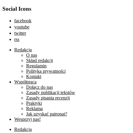
Social Icons
facebook
youtube
twitter
rss
Redakcja
O nas
Skład redakcji
Regulamin
Polityka prywatności
Kontakt
Współpraca
Dołącz do nas
Zasady publikacji tekstów
Zasady pisania recenzji
Praktyki
Reklama
Jak uzyskać patronat?
Wesprzyj nas!
Redakcja