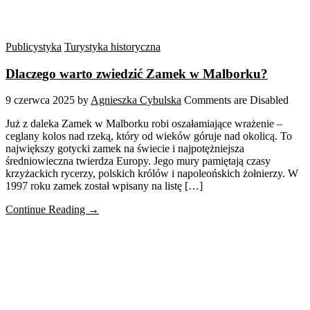
Publicystyka
Turystyka historyczna
Dlaczego warto zwiedzić Zamek w Malborku?
9 czerwca 2025
by
Agnieszka Cybulska
Comments are Disabled
Już z daleka Zamek w Malborku robi oszałamiające wrażenie –
ceglany kolos nad rzeką, który od wieków góruje nad okolicą. To
największy gotycki zamek na świecie i najpotężniejsza
średniowieczna twierdza Europy. Jego mury pamiętają czasy
krzyżackich rycerzy, polskich królów i napoleońskich żołnierzy. W
1997 roku zamek został wpisany na listę […]
Continue Reading →