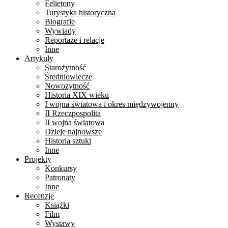
Felietony
Turystyka historyczna
Biografie
Wywiady
Reportaże i relacje
Inne
Artykuły
Starożytność
Średniowiecze
Nowożytność
Historia XIX wieku
I wojna światowa i okres międzywojenny
II Rzeczpospolita
II wojna światowa
Dzieje najnowsze
Historia sztuki
Inne
Projekty
Konkursy
Patronaty
Inne
Recenzje
Książki
Film
Wystawy