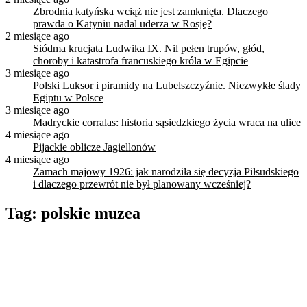
Zbrodnia katyńska wciąż nie jest zamknięta. Dlaczego
prawda o Katyniu nadal uderza w Rosję?
2 miesiące ago
Siódma krucjata Ludwika IX. Nil pełen trupów, głód,
choroby i katastrofa francuskiego króla w Egipcie
3 miesiące ago
Polski Luksor i piramidy na Lubelszczyźnie. Niezwykłe ślady
Egiptu w Polsce
3 miesiące ago
Madryckie corralas: historia sąsiedzkiego życia wraca na ulice
4 miesiące ago
Pijackie oblicze Jagiellonów
4 miesiące ago
Zamach majowy 1926: jak narodziła się decyzja Piłsudskiego
i dlaczego przewrót nie był planowany wcześniej?
Tag:
polskie muzea