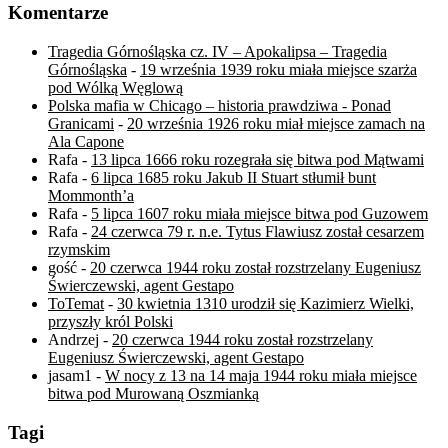
Komentarze
Tragedia Górnośląska cz. IV – Apokalipsa – Tragedia
Górnośląska
-
19 września 1939 roku miała miejsce szarża
pod Wólką Węglową
Polska mafia w Chicago – historia prawdziwa - Ponad
Granicami
-
20 września 1926 roku miał miejsce zamach na
Ala Capone
Rafa
-
13 lipca 1666 roku rozegrała się bitwa pod Mątwami
Rafa
-
6 lipca 1685 roku Jakub II Stuart stłumił bunt
Mommonth’a
Rafa
-
5 lipca 1607 roku miała miejsce bitwa pod Guzowem
Rafa
-
24 czerwca 79 r. n.e. Tytus Flawiusz został cesarzem
rzymskim
gość
-
20 czerwca 1944 roku został rozstrzelany Eugeniusz
Świerczewski, agent Gestapo
ToTemat
-
30 kwietnia 1310 urodził się Kazimierz Wielki,
przyszły król Polski
Andrzej
-
20 czerwca 1944 roku został rozstrzelany
Eugeniusz Świerczewski, agent Gestapo
jasam1
-
W nocy z 13 na 14 maja 1944 roku miała miejsce
bitwa pod Murowaną Oszmianką
Tagi