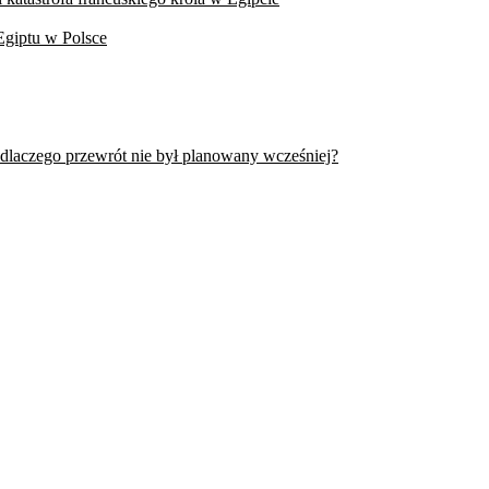
Egiptu w Polsce
 dlaczego przewrót nie był planowany wcześniej?