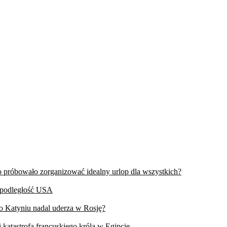
wo próbowało zorganizować idealny urlop dla wszystkich?
iepodległość USA
 o Katyniu nadal uderza w Rosję?
 katastrofa francuskiego króla w Egipcie