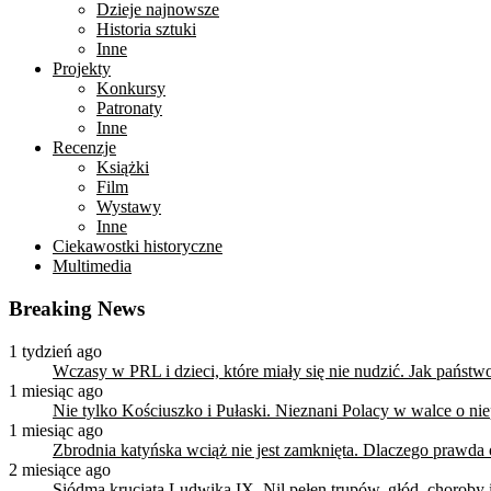
Dzieje najnowsze
Historia sztuki
Inne
Projekty
Konkursy
Patronaty
Inne
Recenzje
Książki
Film
Wystawy
Inne
Ciekawostki historyczne
Multimedia
Breaking News
1 tydzień ago
Wczasy w PRL i dzieci, które miały się nie nudzić. Jak państ
1 miesiąc ago
Nie tylko Kościuszko i Pułaski. Nieznani Polacy w walce o n
1 miesiąc ago
Zbrodnia katyńska wciąż nie jest zamknięta. Dlaczego prawda
2 miesiące ago
Siódma krucjata Ludwika IX. Nil pełen trupów, głód, choroby i