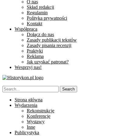
O nas
Skład redakcji
Regulamin
Polityka prywatności
Kontakt
Współpraca
Dołącz do nas
Zasady publikacji tekstów
Zasady pisania recenzji
Praktyki
Reklama
Jak uzyskać patronat?
Wesprzyj nas!
Strona główna
Wydarzenia
Rekonstrukcje
Konferencje
Wystawy
Inne
Publicystyka