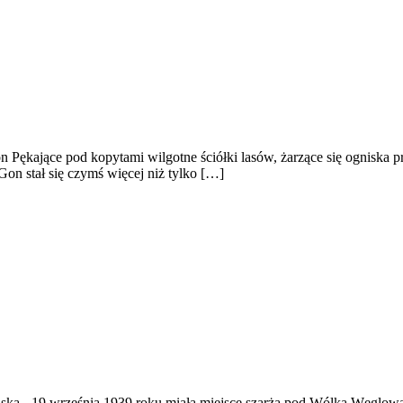
Pękające pod kopytami wilgotne ściółki lasów, żarzące się ogniska pr
Gon stał się czymś więcej niż tylko […]
ąska
-
19 września 1939 roku miała miejsce szarża pod Wólką Węglow