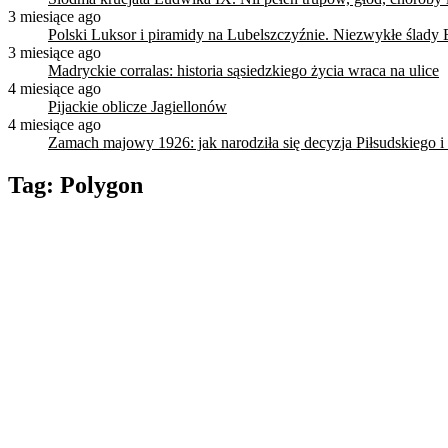
3 miesiące ago
Polski Luksor i piramidy na Lubelszczyźnie. Niezwykłe ślady 
3 miesiące ago
Madryckie corralas: historia sąsiedzkiego życia wraca na ulice
4 miesiące ago
Pijackie oblicze Jagiellonów
4 miesiące ago
Zamach majowy 1926: jak narodziła się decyzja Piłsudskiego i
Tag:
Polygon