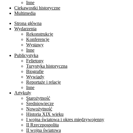
Inne
Ciekawostki historyczne
Multimedia
Strona główna
Wydarzenia
Rekonstrukcje
Konferencje
Wystawy
Inne
Publicystyka
Felietony
Turystyka historyczna
Biografie
Wywiady
Reportaże i relacje
Inne
Artykuły
Starożytność
Średniowiecze
Nowożytność
Historia XIX wieku
I wojna światowa i okres międzywojenny
II Rzeczpospolita
II wojna światowa