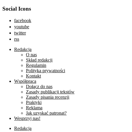
Social Icons
facebook
youtube
twitter
rss
Redakcja
O nas
Skład redakcji
Regulamin
Polityka prywatności
Kontakt
Współpraca
Dołącz do nas
Zasady publikacji tekstów
Zasady pisania recenzji
Praktyki
Reklama
Jak uzyskać patronat?
Wesprzyj nas!
Redakcja