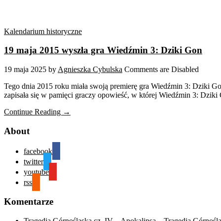
Kalendarium historyczne
19 maja 2015 wyszła gra Wiedźmin 3: Dziki Gon
19 maja 2025
by
Agnieszka Cybulska
Comments are Disabled
Tego dnia 2015 roku miała swoją premierę gra Wiedźmin 3: Dziki Gon 
zapisała się w pamięci graczy opowieść, w której Wiedźmin 3: Dziki 
Continue Reading →
About
facebook
twitter
youtube
rss
Komentarze
Tragedia Górnośląska cz. IV – Apokalipsa – Tragedia Górnośl