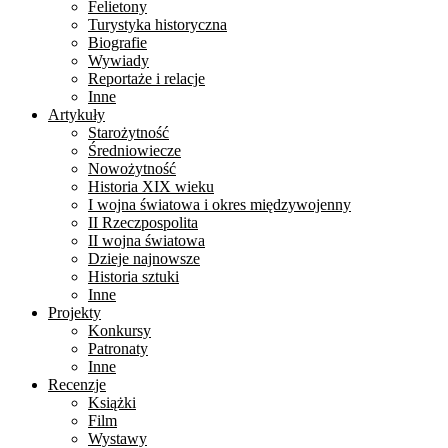
Felietony
Turystyka historyczna
Biografie
Wywiady
Reportaże i relacje
Inne
Artykuły
Starożytność
Średniowiecze
Nowożytność
Historia XIX wieku
I wojna światowa i okres międzywojenny
II Rzeczpospolita
II wojna światowa
Dzieje najnowsze
Historia sztuki
Inne
Projekty
Konkursy
Patronaty
Inne
Recenzje
Książki
Film
Wystawy