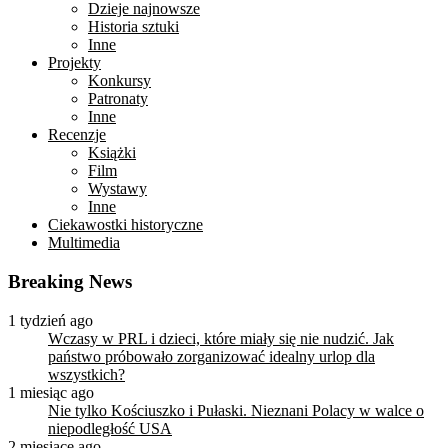
Dzieje najnowsze
Historia sztuki
Inne
Projekty
Konkursy
Patronaty
Inne
Recenzje
Książki
Film
Wystawy
Inne
Ciekawostki historyczne
Multimedia
Breaking News
1 tydzień ago
Wczasy w PRL i dzieci, które miały się nie nudzić. Jak
państwo próbowało zorganizować idealny urlop dla
wszystkich?
1 miesiąc ago
Nie tylko Kościuszko i Pułaski. Nieznani Polacy w walce o
niepodległość USA
2 miesiące ago