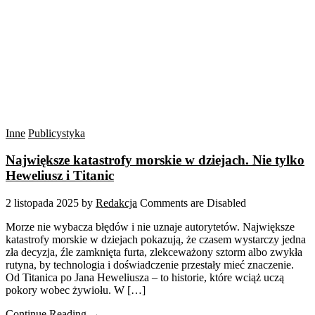
Inne
Publicystyka
Największe katastrofy morskie w dziejach. Nie tylko
Heweliusz i Titanic
2 listopada 2025
by
Redakcja
Comments are Disabled
Morze nie wybacza błędów i nie uznaje autorytetów. Największe
katastrofy morskie w dziejach pokazują, że czasem wystarczy jedna
zła decyzja, źle zamknięta furta, zlekceważony sztorm albo zwykła
rutyna, by technologia i doświadczenie przestały mieć znaczenie.
Od Titanica po Jana Heweliusza – to historie, które wciąż uczą
pokory wobec żywiołu. W […]
Continue Reading →