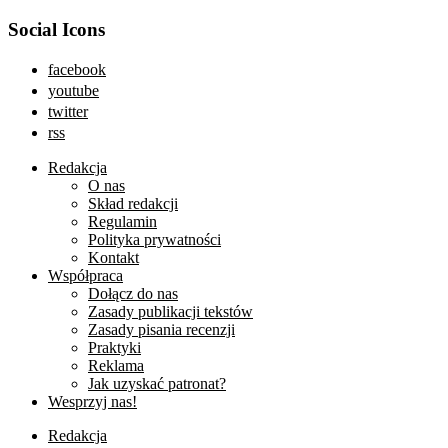
Social Icons
facebook
youtube
twitter
rss
Redakcja
O nas
Skład redakcji
Regulamin
Polityka prywatności
Kontakt
Współpraca
Dołącz do nas
Zasady publikacji tekstów
Zasady pisania recenzji
Praktyki
Reklama
Jak uzyskać patronat?
Wesprzyj nas!
Redakcja