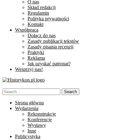
O nas
Skład redakcji
Regulamin
Polityka prywatności
Kontakt
Współpraca
Dołącz do nas
Zasady publikacji tekstów
Zasady pisania recenzji
Praktyki
Reklama
Jak uzyskać patronat?
Wesprzyj nas!
Strona główna
Wydarzenia
Rekonstrukcje
Konferencje
Wystawy
Inne
Publicystyka