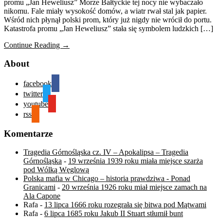
promu „Jan Heweliusz” Morze Bałtyckie tej nocy nie wybaczało
nikomu. Fale miały wysokość domów, a wiatr rwał stal jak papier.
Wśród nich płynął polski prom, który już nigdy nie wrócił do portu.
Katastrofa promu „Jan Heweliusz” stała się symbolem ludzkich […]
Continue Reading →
About
facebook
twitter
youtube
rss
Komentarze
Tragedia Górnośląska cz. IV – Apokalipsa – Tragedia
Górnośląska
-
19 września 1939 roku miała miejsce szarża
pod Wólką Węglową
Polska mafia w Chicago – historia prawdziwa - Ponad
Granicami
-
20 września 1926 roku miał miejsce zamach na
Ala Capone
Rafa
-
13 lipca 1666 roku rozegrała się bitwa pod Mątwami
Rafa
-
6 lipca 1685 roku Jakub II Stuart stłumił bunt