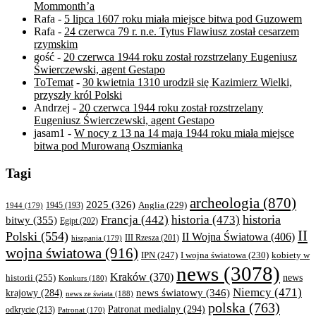
Mommonth’a
Rafa
-
5 lipca 1607 roku miała miejsce bitwa pod Guzowem
Rafa
-
24 czerwca 79 r. n.e. Tytus Flawiusz został cesarzem
rzymskim
gość
-
20 czerwca 1944 roku został rozstrzelany Eugeniusz
Świerczewski, agent Gestapo
ToTemat
-
30 kwietnia 1310 urodził się Kazimierz Wielki,
przyszły król Polski
Andrzej
-
20 czerwca 1944 roku został rozstrzelany
Eugeniusz Świerczewski, agent Gestapo
jasam1
-
W nocy z 13 na 14 maja 1944 roku miała miejsce
bitwa pod Murowaną Oszmianką
Tagi
archeologia
(870)
2025
(326)
Anglia
(229)
1944
(179)
1945
(193)
historia
Francja
(442)
historia
(473)
bitwy
(355)
Egipt
(202)
II
Polski
(554)
II Wojna Światowa
(406)
III Rzesza
(201)
hiszpania
(179)
wojna światowa
(916)
IPN
(247)
kobiety w
I wojna światowa
(230)
news
(3078)
Kraków
(370)
historii
(255)
news
Konkurs
(180)
Niemcy
(471)
news światowy
(346)
krajowy
(284)
news ze świata
(188)
polska
(763)
Patronat medialny
(294)
odkrycie
(213)
Patronat
(170)