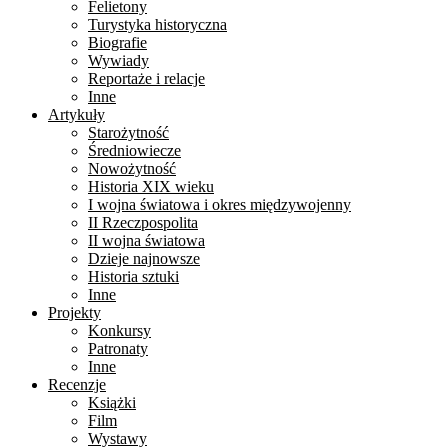
Felietony
Turystyka historyczna
Biografie
Wywiady
Reportaże i relacje
Inne
Artykuły
Starożytność
Średniowiecze
Nowożytność
Historia XIX wieku
I wojna światowa i okres międzywojenny
II Rzeczpospolita
II wojna światowa
Dzieje najnowsze
Historia sztuki
Inne
Projekty
Konkursy
Patronaty
Inne
Recenzje
Książki
Film
Wystawy