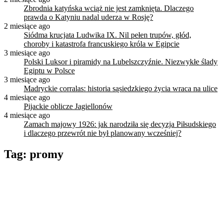
Zbrodnia katyńska wciąż nie jest zamknięta. Dlaczego
prawda o Katyniu nadal uderza w Rosję?
2 miesiące ago
Siódma krucjata Ludwika IX. Nil pełen trupów, głód,
choroby i katastrofa francuskiego króla w Egipcie
3 miesiące ago
Polski Luksor i piramidy na Lubelszczyźnie. Niezwykłe ślady
Egiptu w Polsce
3 miesiące ago
Madryckie corralas: historia sąsiedzkiego życia wraca na ulice
4 miesiące ago
Pijackie oblicze Jagiellonów
4 miesiące ago
Zamach majowy 1926: jak narodziła się decyzja Piłsudskiego
i dlaczego przewrót nie był planowany wcześniej?
Tag:
promy