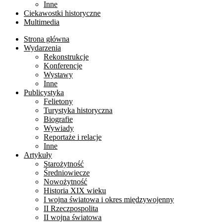
Inne
Ciekawostki historyczne
Multimedia
Strona główna
Wydarzenia
Rekonstrukcje
Konferencje
Wystawy
Inne
Publicystyka
Felietony
Turystyka historyczna
Biografie
Wywiady
Reportaże i relacje
Inne
Artykuły
Starożytność
Średniowiecze
Nowożytność
Historia XIX wieku
I wojna światowa i okres międzywojenny
II Rzeczpospolita
II wojna światowa