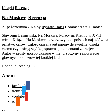
Książki
Recenzje
Na Moskwę |Recenzja
21 października 2024
by
Ryszard Hałas
Comments are Disabled
Sławomir Leśniewski, Na Moskwę. Polacy na Kremlu w XVII
wieku Książka Na Moskwę to rzeczowy opis polskich najazdów na
państwo carów. Całość opisana jest naprawdę świetnie, dzięki
czemu czyta się ją szybko, sprawnie, momentami z przejęciem.
Autor w prosty sposób ukazuje w niej przyczyny i motywacje
głównych bohaterów tej krótkiej […]
Continue Reading →
About
facebook
twitter
youtube
rss