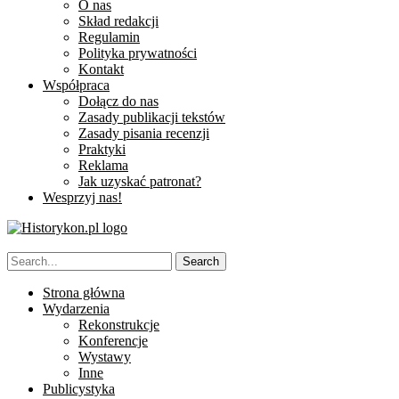
O nas
Skład redakcji
Regulamin
Polityka prywatności
Kontakt
Współpraca
Dołącz do nas
Zasady publikacji tekstów
Zasady pisania recenzji
Praktyki
Reklama
Jak uzyskać patronat?
Wesprzyj nas!
Strona główna
Wydarzenia
Rekonstrukcje
Konferencje
Wystawy
Inne
Publicystyka