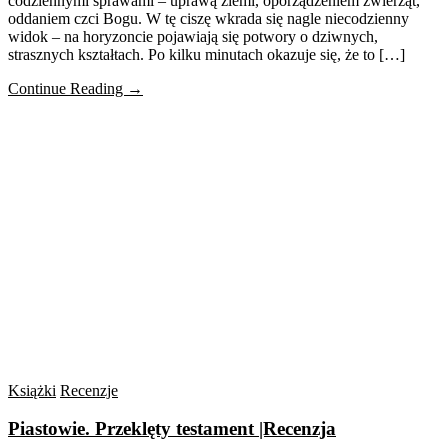
codziennymi sprawami – uprawą ziemi, oporządzeniem zwierząt,
oddaniem czci Bogu. W tę ciszę wkrada się nagle niecodzienny
widok – na horyzoncie pojawiają się potwory o dziwnych,
strasznych kształtach. Po kilku minutach okazuje się, że to […]
Continue Reading →
Książki
Recenzje
Piastowie. Przeklęty testament |Recenzja