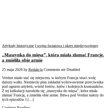
Artykuły historyczne
I wojna światowa i okres międzywojenny
„Maszynka do mięsa”, która miała złamać Francję,
a zmieliła obie armie
25 maja 2026
by
Redakcja
Comments are Disabled
Verdun miało stać się miejscem, w którym Francja straci wolę
dalszej walki. Niemiecki plan zakładał wykrwawienie przeciwnika
pod ogniem artylerii, wśród fortów, lejów i kolejnych kontrataków.
Z tej kalkulacji narodziła się „maszynka do mięsa”, która miała
złamać Francję, a zmieliła obie armie. Bitwa pod Verdun należy do
tych epizodów I […]
Continue Reading →