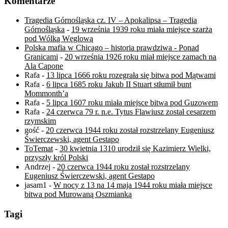
Komentarze
Tragedia Górnośląska cz. IV – Apokalipsa – Tragedia
Górnośląska
-
19 września 1939 roku miała miejsce szarża
pod Wólką Węglową
Polska mafia w Chicago – historia prawdziwa - Ponad
Granicami
-
20 września 1926 roku miał miejsce zamach na
Ala Capone
Rafa
-
13 lipca 1666 roku rozegrała się bitwa pod Mątwami
Rafa
-
6 lipca 1685 roku Jakub II Stuart stłumił bunt
Mommonth’a
Rafa
-
5 lipca 1607 roku miała miejsce bitwa pod Guzowem
Rafa
-
24 czerwca 79 r. n.e. Tytus Flawiusz został cesarzem
rzymskim
gość
-
20 czerwca 1944 roku został rozstrzelany Eugeniusz
Świerczewski, agent Gestapo
ToTemat
-
30 kwietnia 1310 urodził się Kazimierz Wielki,
przyszły król Polski
Andrzej
-
20 czerwca 1944 roku został rozstrzelany
Eugeniusz Świerczewski, agent Gestapo
jasam1
-
W nocy z 13 na 14 maja 1944 roku miała miejsce
bitwa pod Murowaną Oszmianką
Tagi