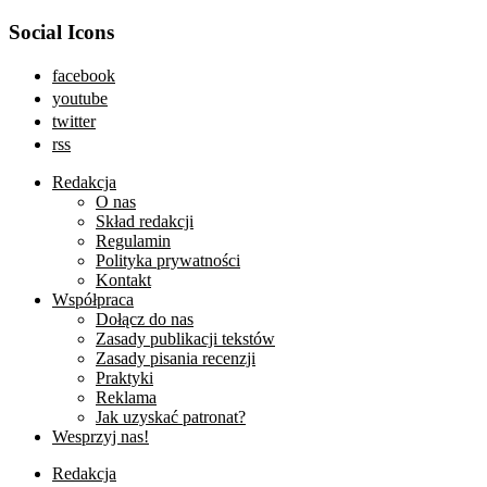
Social Icons
facebook
youtube
twitter
rss
Redakcja
O nas
Skład redakcji
Regulamin
Polityka prywatności
Kontakt
Współpraca
Dołącz do nas
Zasady publikacji tekstów
Zasady pisania recenzji
Praktyki
Reklama
Jak uzyskać patronat?
Wesprzyj nas!
Redakcja