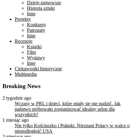
Dzieje najnowsze
Historia sztuki
Inne
Projekty
Konkursy
Patronaty
Inne
Recenzje
Książki
Film
Wystawy
Inne
Ciekawostki historyczne
Multimedia
Breaking News
2 tygodnie ago
Wczasy w PRL i dzieci, które miały się nie nudzić. Jak
państwo próbowało zorganizować idealny urlop dla
wszystkich?
1 miesiąc ago
Nie tylko Kościuszko i Pułaski. Nieznani Polacy w walce o
niepodległość USA
2 miesiące ago