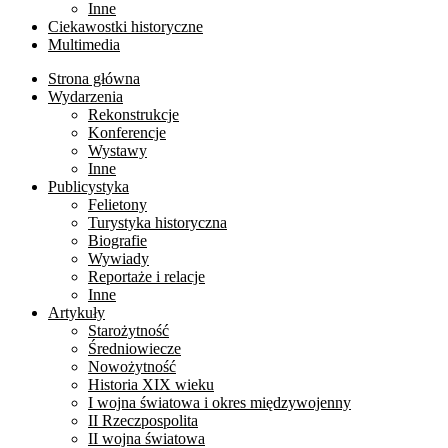
Inne
Ciekawostki historyczne
Multimedia
Strona główna
Wydarzenia
Rekonstrukcje
Konferencje
Wystawy
Inne
Publicystyka
Felietony
Turystyka historyczna
Biografie
Wywiady
Reportaże i relacje
Inne
Artykuły
Starożytność
Średniowiecze
Nowożytność
Historia XIX wieku
I wojna światowa i okres międzywojenny
II Rzeczpospolita
II wojna światowa