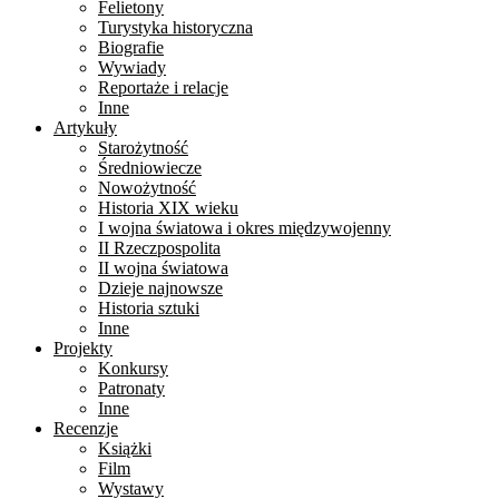
Felietony
Turystyka historyczna
Biografie
Wywiady
Reportaże i relacje
Inne
Artykuły
Starożytność
Średniowiecze
Nowożytność
Historia XIX wieku
I wojna światowa i okres międzywojenny
II Rzeczpospolita
II wojna światowa
Dzieje najnowsze
Historia sztuki
Inne
Projekty
Konkursy
Patronaty
Inne
Recenzje
Książki
Film
Wystawy