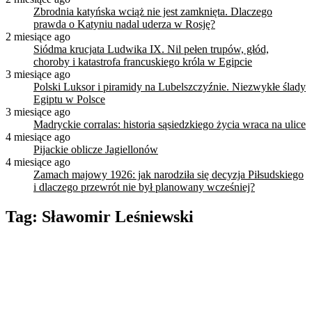
Zbrodnia katyńska wciąż nie jest zamknięta. Dlaczego
prawda o Katyniu nadal uderza w Rosję?
2 miesiące ago
Siódma krucjata Ludwika IX. Nil pełen trupów, głód,
choroby i katastrofa francuskiego króla w Egipcie
3 miesiące ago
Polski Luksor i piramidy na Lubelszczyźnie. Niezwykłe ślady
Egiptu w Polsce
3 miesiące ago
Madryckie corralas: historia sąsiedzkiego życia wraca na ulice
4 miesiące ago
Pijackie oblicze Jagiellonów
4 miesiące ago
Zamach majowy 1926: jak narodziła się decyzja Piłsudskiego
i dlaczego przewrót nie był planowany wcześniej?
Tag:
Sławomir Leśniewski