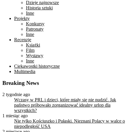
Dzieje najnowsze
Historia sztuki
Inne
Projekty
Konkursy
Patronaty
Inne
Recenzje
Książki
Film
Wystawy
Inne
Ciekawostki historyczne
Multimedia
Breaking News
2 tygodnie ago
Wczasy w PRL i dzieci, które miały się nie nudzić. Jak
państwo próbowało zorganizować idealny urlop dla
wszystkich?
1 miesiąc ago
Nie tylko Kościuszko i Pułaski. Nieznani Polacy w walce o
niepodległość USA
2 miesiące ago