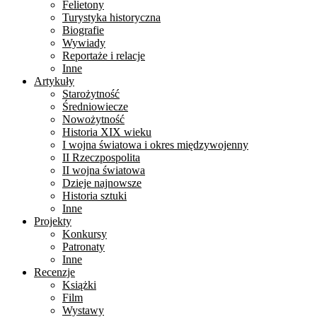
Felietony
Turystyka historyczna
Biografie
Wywiady
Reportaże i relacje
Inne
Artykuły
Starożytność
Średniowiecze
Nowożytność
Historia XIX wieku
I wojna światowa i okres międzywojenny
II Rzeczpospolita
II wojna światowa
Dzieje najnowsze
Historia sztuki
Inne
Projekty
Konkursy
Patronaty
Inne
Recenzje
Książki
Film
Wystawy