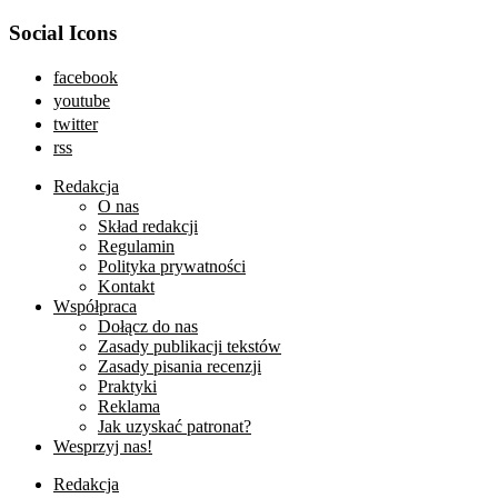
Social Icons
facebook
youtube
twitter
rss
Redakcja
O nas
Skład redakcji
Regulamin
Polityka prywatności
Kontakt
Współpraca
Dołącz do nas
Zasady publikacji tekstów
Zasady pisania recenzji
Praktyki
Reklama
Jak uzyskać patronat?
Wesprzyj nas!
Redakcja