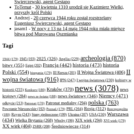
Świerczewski, agent Gestapo
ToTemat
-
30 kwietnia 1310 urodził się Kazimierz Wielki,
przyszły król Polski
Andrzej
-
20 czerwca 1944 roku został rozstrzelany
Eugeniusz Świerczewski, agent Gestapo
jasam1
-
W nocy z 13 na 14 maja 1944 roku miała miejsce
bitwa pod Murowaną Oszmianką
Tagi
archeologia
(870)
2025
(326)
Anglia
(229)
1944
(179)
1945
(193)
historia
Francja
(442)
historia
(473)
bitwy
(355)
Egipt
(202)
II
Polski
(554)
II Wojna Światowa
(406)
III Rzesza
(201)
hiszpania
(179)
wojna światowa
(916)
IPN
(247)
kobiety w
I wojna światowa
(230)
news
(3078)
Kraków
(370)
historii
(255)
news
Konkurs
(180)
Niemcy
(471)
news światowy
(346)
krajowy
(284)
news ze świata
(188)
polska
(763)
Patronat medialny
(294)
odkrycie
(213)
Patronat
(170)
Rosja
(312)
PRL
(264)
Powstanie Warszawskie
(192)
Poznań
(179)
Rzeczpospolita
Warszawa
Rzym
(243)
Ukraina
(207)
USA
(230)
(180)
Stany zjednoczone
(199)
(434)
XIX wiek
(294)
Wielka Brytania
(268)
Włochy
(196)
XVI wiek
(179)
XX wiek
(404)
Średniowiecze
(314)
ZSRR
(208)