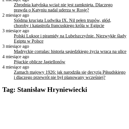
Zbrodnia katyńska wciąż nie jest zamknięta. Dlaczego
prawda o Katyniu nadal uderza w Rosję?
2 miesiące ago
Siódma krucjata Ludwika IX. Nil pełen trupów, głód,
choroby i katastrofa francuskiego króla w Egipcie
3 miesiące ago
Polski Luksor i piramidy na Lubelszczyźnie. Niezwykłe ślady
Egiptu w Polsce
3 miesiące ago
Madryckie corralas: historia sąsiedzkiego życia wraca na ulice
4 miesiące ago
Pijackie oblicze Jagiellonów
4 miesiące ago
Zamach majowy 1926: jak narodziła się decyzja Piłsudskiego
i dlaczego przewrót nie był planowany wcześniej?
Tag:
Stanisław Hryniewiecki