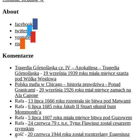
About
facebook
twitter
youtube
rss
Komentarze
Tragedia Górnośląska cz. IV – Apokalipsa – Tragedia
Górnośląska
-
19 września 1939 roku miała miejsce szarża
pod Wólką Węglową
Polska mafia w Chicago – historia prawdziwa - Ponad
Granicami
-
20 września 1926 roku miał miejsce zamach na
Ala Capone
Rafa
-
13 lipca 1666 roku rozegrała się bitwa pod Mątwami
Rafa
-
6 lipca 1685 roku Jakub II Stuart stłumił bunt
Mommonth’a
Rafa
-
5 lipca 1607 roku miała miejsce bitwa pod Guzowem
Rafa
-
24 czerwca 79 r. n.e. Tytus Flawiusz został cesarzem
rzymskim
gość
-
20 czerwca 1944 roku został rozstrzelany Eugeniusz