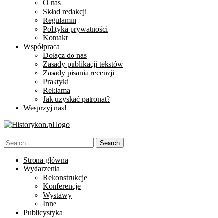
O nas
Skład redakcji
Regulamin
Polityka prywatności
Kontakt
Współpraca
Dołącz do nas
Zasady publikacji tekstów
Zasady pisania recenzji
Praktyki
Reklama
Jak uzyskać patronat?
Wesprzyj nas!
Strona główna
Wydarzenia
Rekonstrukcje
Konferencje
Wystawy
Inne
Publicystyka