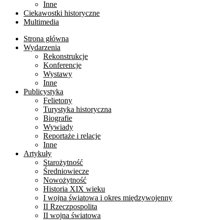
Inne
Ciekawostki historyczne
Multimedia
Strona główna
Wydarzenia
Rekonstrukcje
Konferencje
Wystawy
Inne
Publicystyka
Felietony
Turystyka historyczna
Biografie
Wywiady
Reportaże i relacje
Inne
Artykuły
Starożytność
Średniowiecze
Nowożytność
Historia XIX wieku
I wojna światowa i okres międzywojenny
II Rzeczpospolita
II wojna światowa