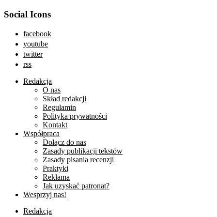
Social Icons
facebook
youtube
twitter
rss
Redakcja
O nas
Skład redakcji
Regulamin
Polityka prywatności
Kontakt
Współpraca
Dołącz do nas
Zasady publikacji tekstów
Zasady pisania recenzji
Praktyki
Reklama
Jak uzyskać patronat?
Wesprzyj nas!
Redakcja