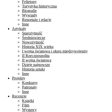
Felietony
Turystyka historyczna
Biografie
Wywiady
Reportaże i relacje
Inne
Artykuły
Starożytność
Średniowiecze
Nowożytność
Historia XIX wieku
I wojna światowa i okres międzywojenny
II Rzeczpospolita
II wojna światowa
Dzieje najnowsze
Historia sztuki
Inne
Projekty
Konkursy
Patronaty
Inne
Recenzje
Książki
Film
Wystawy