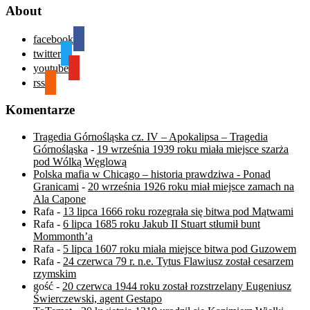
About
facebook
twitter
youtube
rss
Komentarze
Tragedia Górnośląska cz. IV – Apokalipsa – Tragedia
Górnośląska
-
19 września 1939 roku miała miejsce szarża
pod Wólką Węglową
Polska mafia w Chicago – historia prawdziwa - Ponad
Granicami
-
20 września 1926 roku miał miejsce zamach na
Ala Capone
Rafa
-
13 lipca 1666 roku rozegrała się bitwa pod Mątwami
Rafa
-
6 lipca 1685 roku Jakub II Stuart stłumił bunt
Mommonth’a
Rafa
-
5 lipca 1607 roku miała miejsce bitwa pod Guzowem
Rafa
-
24 czerwca 79 r. n.e. Tytus Flawiusz został cesarzem
rzymskim
gość
-
20 czerwca 1944 roku został rozstrzelany Eugeniusz
Świerczewski, agent Gestapo