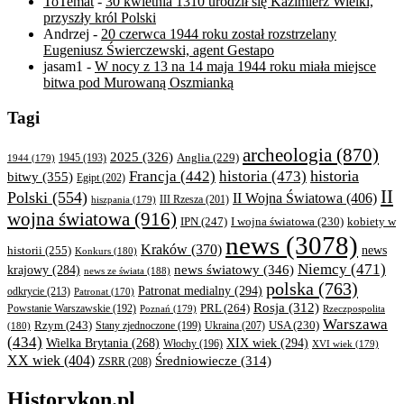
ToTemat
-
30 kwietnia 1310 urodził się Kazimierz Wielki,
przyszły król Polski
Andrzej
-
20 czerwca 1944 roku został rozstrzelany
Eugeniusz Świerczewski, agent Gestapo
jasam1
-
W nocy z 13 na 14 maja 1944 roku miała miejsce
bitwa pod Murowaną Oszmianką
Tagi
archeologia
(870)
2025
(326)
Anglia
(229)
1944
(179)
1945
(193)
historia
Francja
(442)
historia
(473)
bitwy
(355)
Egipt
(202)
II
Polski
(554)
II Wojna Światowa
(406)
III Rzesza
(201)
hiszpania
(179)
wojna światowa
(916)
IPN
(247)
kobiety w
I wojna światowa
(230)
news
(3078)
Kraków
(370)
historii
(255)
news
Konkurs
(180)
Niemcy
(471)
news światowy
(346)
krajowy
(284)
news ze świata
(188)
polska
(763)
Patronat medialny
(294)
odkrycie
(213)
Patronat
(170)
Rosja
(312)
PRL
(264)
Powstanie Warszawskie
(192)
Poznań
(179)
Rzeczpospolita
Warszawa
Rzym
(243)
Ukraina
(207)
USA
(230)
(180)
Stany zjednoczone
(199)
(434)
XIX wiek
(294)
Wielka Brytania
(268)
Włochy
(196)
XVI wiek
(179)
XX wiek
(404)
Średniowiecze
(314)
ZSRR
(208)
Historykon.pl