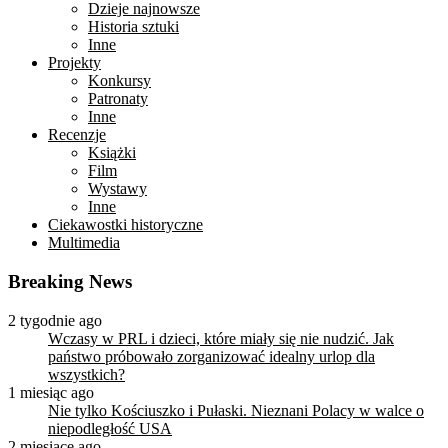
Dzieje najnowsze
Historia sztuki
Inne
Projekty
Konkursy
Patronaty
Inne
Recenzje
Książki
Film
Wystawy
Inne
Ciekawostki historyczne
Multimedia
Breaking News
2 tygodnie ago
Wczasy w PRL i dzieci, które miały się nie nudzić. Jak
państwo próbowało zorganizować idealny urlop dla
wszystkich?
1 miesiąc ago
Nie tylko Kościuszko i Pułaski. Nieznani Polacy w walce o
niepodległość USA
2 miesiące ago