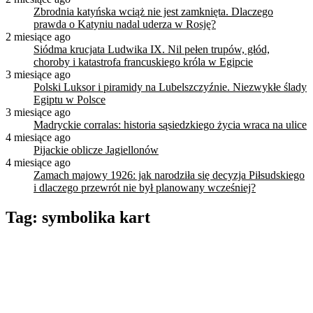
Zbrodnia katyńska wciąż nie jest zamknięta. Dlaczego
prawda o Katyniu nadal uderza w Rosję?
2 miesiące ago
Siódma krucjata Ludwika IX. Nil pełen trupów, głód,
choroby i katastrofa francuskiego króla w Egipcie
3 miesiące ago
Polski Luksor i piramidy na Lubelszczyźnie. Niezwykłe ślady
Egiptu w Polsce
3 miesiące ago
Madryckie corralas: historia sąsiedzkiego życia wraca na ulice
4 miesiące ago
Pijackie oblicze Jagiellonów
4 miesiące ago
Zamach majowy 1926: jak narodziła się decyzja Piłsudskiego
i dlaczego przewrót nie był planowany wcześniej?
Tag:
symbolika kart