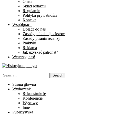
O nas
Skład redakcji
Regulamin
Polityka prywatności
Kontakt
Współpraca
Dołącz do nas
Zasady publikacji tekstów
Zasady pisania recenzji
Praktyki
Reklama
Jak uzyskać patronat?
Wesprzyj nas!
Strona główna
Wydarzenia
Rekonstrukcje
Konferencje
Wystawy
Inne
Publicystyka