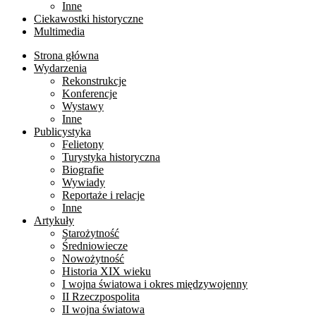
Inne
Ciekawostki historyczne
Multimedia
Strona główna
Wydarzenia
Rekonstrukcje
Konferencje
Wystawy
Inne
Publicystyka
Felietony
Turystyka historyczna
Biografie
Wywiady
Reportaże i relacje
Inne
Artykuły
Starożytność
Średniowiecze
Nowożytność
Historia XIX wieku
I wojna światowa i okres międzywojenny
II Rzeczpospolita
II wojna światowa