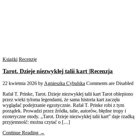
Książki
Recenzje
Tarot. Dzieje niezwykłej talii kart |Recenzja
22 kwietnia 2026
by
Agnieszka Cybulska
Comments are Disabled
Rafał T. Prinke, Tarot. Dzieje niezwykłej talii kart Tarot oblepiono
przez wieki tyloma legendami, że sama historia kart zaczęła
wyglądać podejrzanie egzotycznie. Rafał T. Prinke robi z tym
porządek. Prowadzi przez źródła, talie, autorów, błędne tropy i
ezoteryczne mody. „Tarot. Dzieje niezwykłej talii kart” daje rzadką
przyjemność: można czytać o […]
Continue Reading →