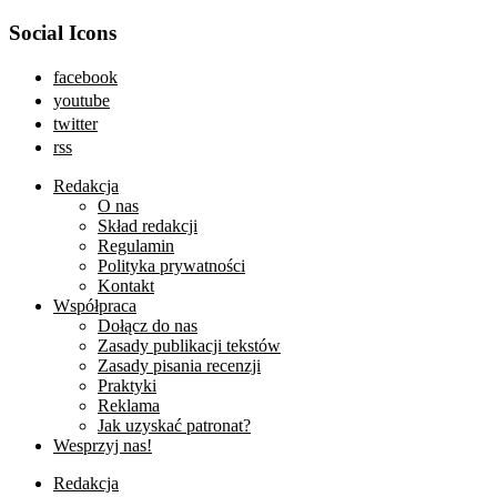
Social Icons
facebook
youtube
twitter
rss
Redakcja
O nas
Skład redakcji
Regulamin
Polityka prywatności
Kontakt
Współpraca
Dołącz do nas
Zasady publikacji tekstów
Zasady pisania recenzji
Praktyki
Reklama
Jak uzyskać patronat?
Wesprzyj nas!
Redakcja