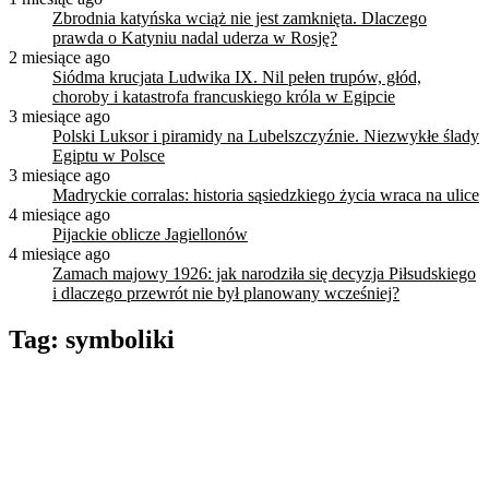
Zbrodnia katyńska wciąż nie jest zamknięta. Dlaczego
prawda o Katyniu nadal uderza w Rosję?
2 miesiące ago
Siódma krucjata Ludwika IX. Nil pełen trupów, głód,
choroby i katastrofa francuskiego króla w Egipcie
3 miesiące ago
Polski Luksor i piramidy na Lubelszczyźnie. Niezwykłe ślady
Egiptu w Polsce
3 miesiące ago
Madryckie corralas: historia sąsiedzkiego życia wraca na ulice
4 miesiące ago
Pijackie oblicze Jagiellonów
4 miesiące ago
Zamach majowy 1926: jak narodziła się decyzja Piłsudskiego
i dlaczego przewrót nie był planowany wcześniej?
Tag:
symboliki