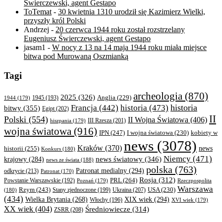
Świerczewski, agent Gestapo
ToTemat
-
30 kwietnia 1310 urodził się Kazimierz Wielki,
przyszły król Polski
Andrzej
-
20 czerwca 1944 roku został rozstrzelany
Eugeniusz Świerczewski, agent Gestapo
jasam1
-
W nocy z 13 na 14 maja 1944 roku miała miejsce
bitwa pod Murowaną Oszmianką
Tagi
archeologia
(870)
2025
(326)
Anglia
(229)
1944
(179)
1945
(193)
historia
Francja
(442)
historia
(473)
bitwy
(355)
Egipt
(202)
II
Polski
(554)
II Wojna Światowa
(406)
III Rzesza
(201)
hiszpania
(179)
wojna światowa
(916)
IPN
(247)
kobiety w
I wojna światowa
(230)
news
(3078)
Kraków
(370)
historii
(255)
news
Konkurs
(180)
Niemcy
(471)
news światowy
(346)
krajowy
(284)
news ze świata
(188)
polska
(763)
Patronat medialny
(294)
odkrycie
(213)
Patronat
(170)
Rosja
(312)
PRL
(264)
Powstanie Warszawskie
(192)
Poznań
(179)
Rzeczpospolita
Warszawa
Rzym
(243)
Ukraina
(207)
USA
(230)
(180)
Stany zjednoczone
(199)
(434)
XIX wiek
(294)
Wielka Brytania
(268)
Włochy
(196)
XVI wiek
(179)
XX wiek
(404)
Średniowiecze
(314)
ZSRR
(208)