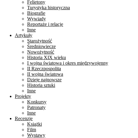
Felietony
Turystyka historyczna
Biografie
Wywiady
Reportaże i relacje
Inne
Artykuły
Starożytność
Średniowiecze
Nowożytność
Historia XIX wieku
I wojna światowa i okres międzywojenny
II Rzeczpospolita
II wojna światowa
Dzieje najnowsze
Historia sztuki
Inne
Projekty
Konkursy
Patronaty
Inne
Recenzje
Książki
Film
Wystawy