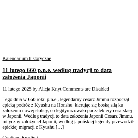
Kalendarium historyczne
11 lutego 660 p.n.e. według tradycji to data
założenia Japonii
11 lutego 2025
by
Alicja Knyt
Comments are Disabled
Tego dnia w 660 roku p.n.e., legendarny cesarz Jimmu rozpoczął
epicką podróż z Kyushu na Honshu, kierując się boską siłą ku
założeniu nowej stolicy, co legitymizowało początek ery cesarskiej
w Japonii. Według tradycji to data założenia Japonii Cesarz Jimmu,
mityczny założyciel Japonii, według japońskiej legendy przewodził
epickiej migracji z Kyushu […]
Continue Reading →