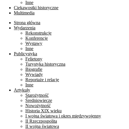
Inne
Ciekawostki historyczne
Multimedia
Strona główna
Wydarzenia
Rekonstrukcje
Konferencje
Wystawy
Inne
Publicystyka
Felietony
Turystyka historyczna
Biografie
Wywiady
Reportaże i relacje
Inne
Artykuły
Starożytność
Średniowiecze
Nowożytność
Historia XIX wieku
I wojna światowa i okres międzywojenny
II Rzeczpospolita
II wojna światowa