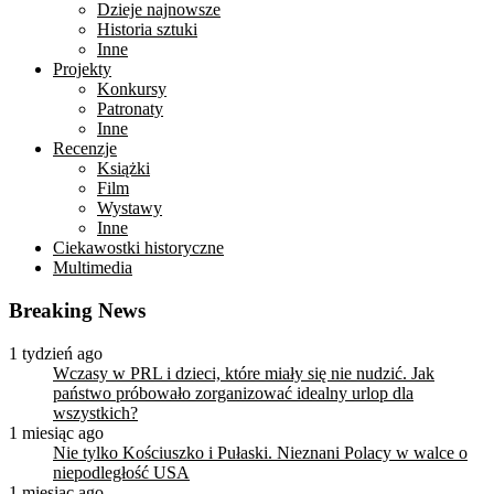
Dzieje najnowsze
Historia sztuki
Inne
Projekty
Konkursy
Patronaty
Inne
Recenzje
Książki
Film
Wystawy
Inne
Ciekawostki historyczne
Multimedia
Breaking News
1 tydzień ago
Wczasy w PRL i dzieci, które miały się nie nudzić. Jak
państwo próbowało zorganizować idealny urlop dla
wszystkich?
1 miesiąc ago
Nie tylko Kościuszko i Pułaski. Nieznani Polacy w walce o
niepodległość USA
1 miesiąc ago