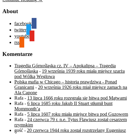
About
facebook
twitter
youtube
rss
Komentarze
Tragedia Górnośląska cz. IV – Apokalipsa – Tragedia
Górnośląska
-
19 września 1939 roku miała miejsce szarża
pod Wólką Węglową
Polska mafia w Chicago – historia prawdziwa - Ponad
Granicami
-
20 września 1926 roku miał miejsce zamach na
Ala Capone
Rafa
-
13 lipca 1666 roku rozegrała się bitwa pod Mątwami
Rafa
-
6 lipca 1685 roku Jakub II Stuart stłumił bunt
Mommonth’a
Rafa
-
5 lipca 1607 roku miała miejsce bitwa pod Guzowem
Rafa
-
24 czerwca 79 r. n.e. Tytus Flawiusz został cesarzem
rzymskim
gość
-
20 czerwca 1944 roku został rozstrzelany Eugeniusz