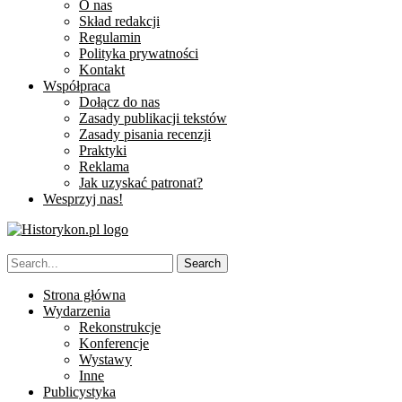
O nas
Skład redakcji
Regulamin
Polityka prywatności
Kontakt
Współpraca
Dołącz do nas
Zasady publikacji tekstów
Zasady pisania recenzji
Praktyki
Reklama
Jak uzyskać patronat?
Wesprzyj nas!
Strona główna
Wydarzenia
Rekonstrukcje
Konferencje
Wystawy
Inne
Publicystyka