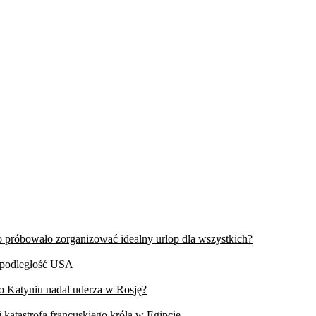
wo próbowało zorganizować idealny urlop dla wszystkich?
iepodległość USA
 o Katyniu nadal uderza w Rosję?
 katastrofa francuskiego króla w Egipcie