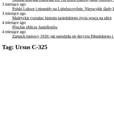
3 miesiące ago
Polski Luksor i piramidy na Lubelszczyźnie. Niezwykłe ślady 
3 miesiące ago
Madryckie corralas: historia sąsiedzkiego życia wraca na ulice
4 miesiące ago
Pijackie oblicze Jagiellonów
4 miesiące ago
Zamach majowy 1926: jak narodziła się decyzja Piłsudskiego i
Tag:
Ursus C-325