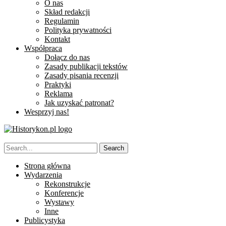
O nas
Skład redakcji
Regulamin
Polityka prywatności
Kontakt
Współpraca
Dołącz do nas
Zasady publikacji tekstów
Zasady pisania recenzji
Praktyki
Reklama
Jak uzyskać patronat?
Wesprzyj nas!
Strona główna
Wydarzenia
Rekonstrukcje
Konferencje
Wystawy
Inne
Publicystyka