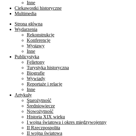
Inne
Ciekawostki historyczne
Multimedia
Strona główna
Wydarzenia
Rekonstrukcje
Konferencje
Wystawy
Inne
Publicystyka
Felietony
Turystyka historyczna
Biografie
Wywiady
Reportaże i relacje
Inne
Artykuły
Starożytność
Średniowiecze
Nowożytność
Historia XIX wieku
I wojna światowa i okres międzywojenny
II Rzeczpospolita
II wojna światowa