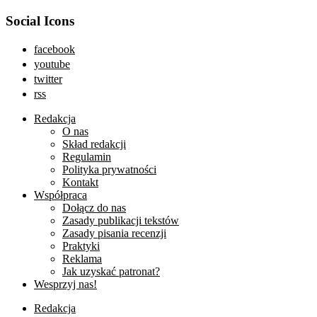
Social Icons
facebook
youtube
twitter
rss
Redakcja
O nas
Skład redakcji
Regulamin
Polityka prywatności
Kontakt
Współpraca
Dołącz do nas
Zasady publikacji tekstów
Zasady pisania recenzji
Praktyki
Reklama
Jak uzyskać patronat?
Wesprzyj nas!
Redakcja