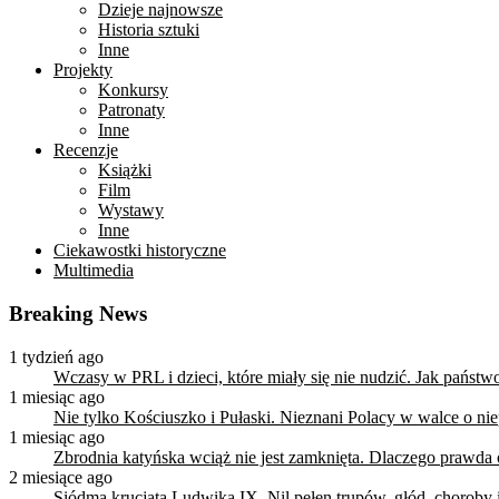
Dzieje najnowsze
Historia sztuki
Inne
Projekty
Konkursy
Patronaty
Inne
Recenzje
Książki
Film
Wystawy
Inne
Ciekawostki historyczne
Multimedia
Breaking News
1 tydzień ago
Wczasy w PRL i dzieci, które miały się nie nudzić. Jak państ
1 miesiąc ago
Nie tylko Kościuszko i Pułaski. Nieznani Polacy w walce o n
1 miesiąc ago
Zbrodnia katyńska wciąż nie jest zamknięta. Dlaczego prawda
2 miesiące ago
Siódma krucjata Ludwika IX. Nil pełen trupów, głód, choroby i