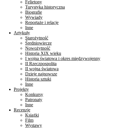
Felietony
Turystyka historyczna
Biografie
Wywiady
Reportaże i relacje
Inne
Artykuły
Starożytność
Średniowiecze
Nowożytność
Historia XIX wieku
I wojna światowa i okres międzywojenny
II Rzeczpospolita
II wojna światowa
Dzieje najnowsze
Historia sztuki
Inne
Projekty
Konkursy
Patronaty
Inne
Recenzje
Książki
Film
Wystawy