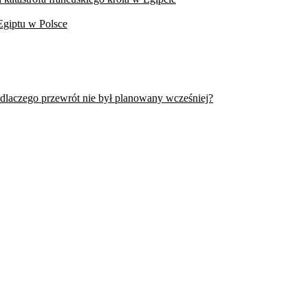
Egiptu w Polsce
 dlaczego przewrót nie był planowany wcześniej?