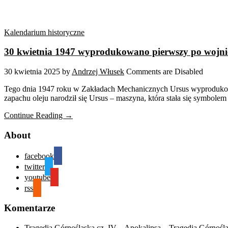
Kalendarium historyczne
30 kwietnia 1947 wyprodukowano pierwszy po wojnie
30 kwietnia 2025
by
Andrzej Włusek
Comments are Disabled
Tego dnia 1947 roku w Zakładach Mechanicznych Ursus wyprodukowan
zapachu oleju narodził się Ursus – maszyna, która stała się symbolem
Continue Reading →
About
facebook
twitter
youtube
rss
Komentarze
Tragedia Górnośląska cz. IV – Apokalipsa – Tragedia Górnośl