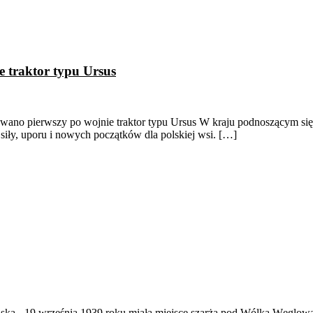
 traktor typu Ursus
o pierwszy po wojnie traktor typu Ursus W kraju podnoszącym się z 
 siły, uporu i nowych początków dla polskiej wsi. […]
ąska
-
19 września 1939 roku miała miejsce szarża pod Wólką Węglow