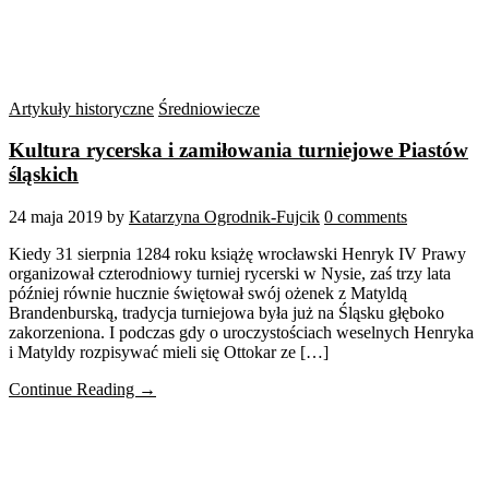
Artykuły historyczne
Średniowiecze
Kultura rycerska i zamiłowania turniejowe Piastów
śląskich
24 maja 2019
by
Katarzyna Ogrodnik-Fujcik
0 comments
Kiedy 31 sierpnia 1284 roku książę wrocławski Henryk IV Prawy
organizował czterodniowy turniej rycerski w Nysie, zaś trzy lata
później równie hucznie świętował swój ożenek z Matyldą
Brandenburską, tradycja turniejowa była już na Śląsku głęboko
zakorzeniona. I podczas gdy o uroczystościach weselnych Henryka
i Matyldy rozpisywać mieli się Ottokar ze […]
Continue Reading →