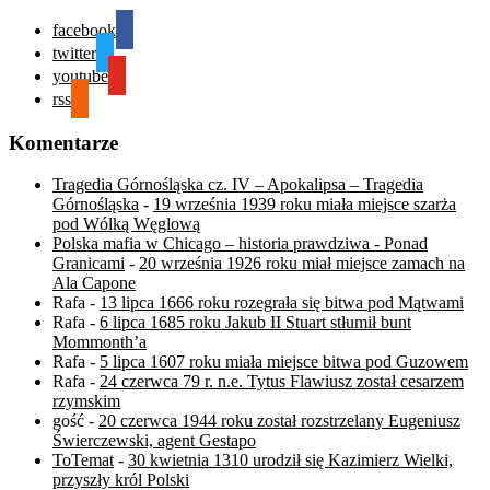
facebook
twitter
youtube
rss
Komentarze
Tragedia Górnośląska cz. IV – Apokalipsa – Tragedia
Górnośląska
-
19 września 1939 roku miała miejsce szarża
pod Wólką Węglową
Polska mafia w Chicago – historia prawdziwa - Ponad
Granicami
-
20 września 1926 roku miał miejsce zamach na
Ala Capone
Rafa
-
13 lipca 1666 roku rozegrała się bitwa pod Mątwami
Rafa
-
6 lipca 1685 roku Jakub II Stuart stłumił bunt
Mommonth’a
Rafa
-
5 lipca 1607 roku miała miejsce bitwa pod Guzowem
Rafa
-
24 czerwca 79 r. n.e. Tytus Flawiusz został cesarzem
rzymskim
gość
-
20 czerwca 1944 roku został rozstrzelany Eugeniusz
Świerczewski, agent Gestapo
ToTemat
-
30 kwietnia 1310 urodził się Kazimierz Wielki,
przyszły król Polski