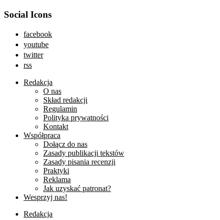
Social Icons
facebook
youtube
twitter
rss
Redakcja
O nas
Skład redakcji
Regulamin
Polityka prywatności
Kontakt
Współpraca
Dołącz do nas
Zasady publikacji tekstów
Zasady pisania recenzji
Praktyki
Reklama
Jak uzyskać patronat?
Wesprzyj nas!
Redakcja