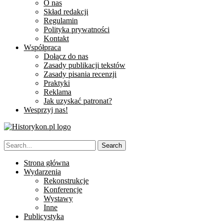
O nas
Skład redakcji
Regulamin
Polityka prywatności
Kontakt
Współpraca
Dołącz do nas
Zasady publikacji tekstów
Zasady pisania recenzji
Praktyki
Reklama
Jak uzyskać patronat?
Wesprzyj nas!
Strona główna
Wydarzenia
Rekonstrukcje
Konferencje
Wystawy
Inne
Publicystyka