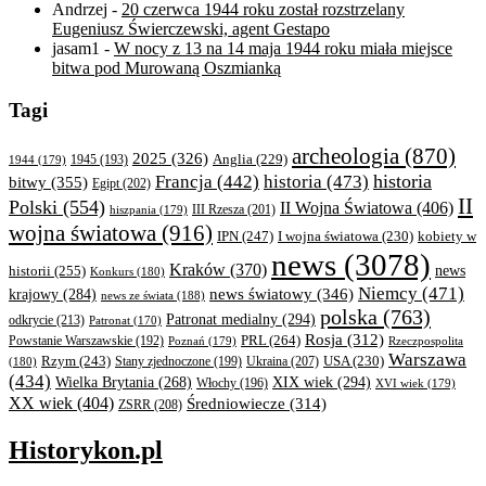
Andrzej
-
20 czerwca 1944 roku został rozstrzelany
Eugeniusz Świerczewski, agent Gestapo
jasam1
-
W nocy z 13 na 14 maja 1944 roku miała miejsce
bitwa pod Murowaną Oszmianką
Tagi
archeologia
(870)
2025
(326)
Anglia
(229)
1944
(179)
1945
(193)
historia
Francja
(442)
historia
(473)
bitwy
(355)
Egipt
(202)
II
Polski
(554)
II Wojna Światowa
(406)
III Rzesza
(201)
hiszpania
(179)
wojna światowa
(916)
IPN
(247)
kobiety w
I wojna światowa
(230)
news
(3078)
Kraków
(370)
historii
(255)
news
Konkurs
(180)
Niemcy
(471)
news światowy
(346)
krajowy
(284)
news ze świata
(188)
polska
(763)
Patronat medialny
(294)
odkrycie
(213)
Patronat
(170)
Rosja
(312)
PRL
(264)
Powstanie Warszawskie
(192)
Poznań
(179)
Rzeczpospolita
Warszawa
Rzym
(243)
Ukraina
(207)
USA
(230)
(180)
Stany zjednoczone
(199)
(434)
XIX wiek
(294)
Wielka Brytania
(268)
Włochy
(196)
XVI wiek
(179)
XX wiek
(404)
Średniowiecze
(314)
ZSRR
(208)
Historykon.pl