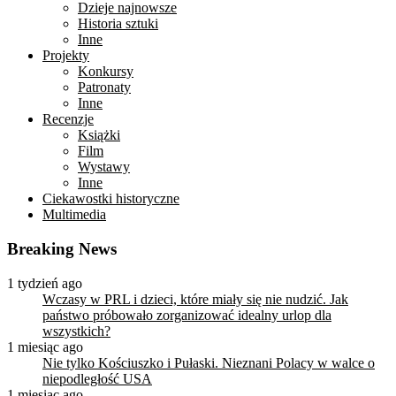
Dzieje najnowsze
Historia sztuki
Inne
Projekty
Konkursy
Patronaty
Inne
Recenzje
Książki
Film
Wystawy
Inne
Ciekawostki historyczne
Multimedia
Breaking News
1 tydzień ago
Wczasy w PRL i dzieci, które miały się nie nudzić. Jak
państwo próbowało zorganizować idealny urlop dla
wszystkich?
1 miesiąc ago
Nie tylko Kościuszko i Pułaski. Nieznani Polacy w walce o
niepodległość USA
1 miesiąc ago