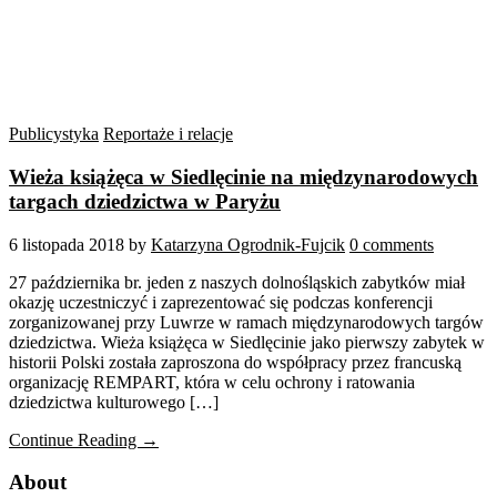
Publicystyka
Reportaże i relacje
Wieża książęca w Siedlęcinie na międzynarodowych
targach dziedzictwa w Paryżu
6 listopada 2018
by
Katarzyna Ogrodnik-Fujcik
0 comments
27 października br. jeden z naszych dolnośląskich zabytków miał
okazję uczestniczyć i zaprezentować się podczas konferencji
zorganizowanej przy Luwrze w ramach międzynarodowych targów
dziedzictwa. Wieża książęca w Siedlęcinie jako pierwszy zabytek w
historii Polski została zaproszona do współpracy przez francuską
organizację REMPART, która w celu ochrony i ratowania
dziedzictwa kulturowego […]
Continue Reading →
About