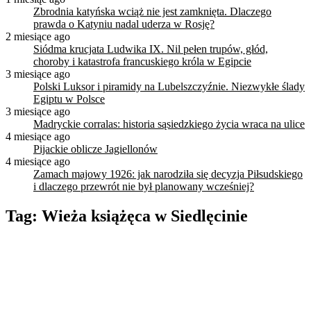
Zbrodnia katyńska wciąż nie jest zamknięta. Dlaczego
prawda o Katyniu nadal uderza w Rosję?
2 miesiące ago
Siódma krucjata Ludwika IX. Nil pełen trupów, głód,
choroby i katastrofa francuskiego króla w Egipcie
3 miesiące ago
Polski Luksor i piramidy na Lubelszczyźnie. Niezwykłe ślady
Egiptu w Polsce
3 miesiące ago
Madryckie corralas: historia sąsiedzkiego życia wraca na ulice
4 miesiące ago
Pijackie oblicze Jagiellonów
4 miesiące ago
Zamach majowy 1926: jak narodziła się decyzja Piłsudskiego
i dlaczego przewrót nie był planowany wcześniej?
Tag:
Wieża książęca w Siedlęcinie