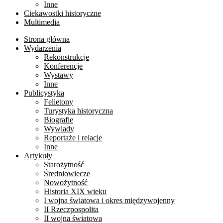
Inne
Ciekawostki historyczne
Multimedia
Strona główna
Wydarzenia
Rekonstrukcje
Konferencje
Wystawy
Inne
Publicystyka
Felietony
Turystyka historyczna
Biografie
Wywiady
Reportaże i relacje
Inne
Artykuły
Starożytność
Średniowiecze
Nowożytność
Historia XIX wieku
I wojna światowa i okres międzywojenny
II Rzeczpospolita
II wojna światowa