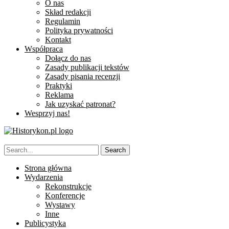
O nas
Skład redakcji
Regulamin
Polityka prywatności
Kontakt
Współpraca
Dołącz do nas
Zasady publikacji tekstów
Zasady pisania recenzji
Praktyki
Reklama
Jak uzyskać patronat?
Wesprzyj nas!
Strona główna
Wydarzenia
Rekonstrukcje
Konferencje
Wystawy
Inne
Publicystyka