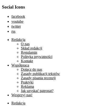
Social Icons
facebook
youtube
twitter
rss
Redakcja
O nas
Skład redakcji
Regulamin
Polityka prywatności
Kontakt
Współpraca
Dołącz do nas
Zasady publikacji tekstów
Zasady pisania recenzji
Praktyki
Reklama
Jak uzyskać patronat?
Wesprzyj nas!
Redakcja