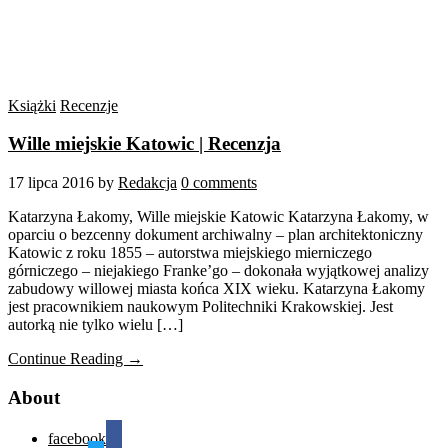
Książki
Recenzje
Wille miejskie Katowic | Recenzja
17 lipca 2016
by
Redakcja
0 comments
Katarzyna Łakomy, Wille miejskie Katowic Katarzyna Łakomy, w
oparciu o bezcenny dokument archiwalny – plan architektoniczny
Katowic z roku 1855 – autorstwa miejskiego mierniczego
górniczego – niejakiego Franke’go – dokonała wyjątkowej analizy
zabudowy willowej miasta końca XIX wieku. Katarzyna Łakomy
jest pracownikiem naukowym Politechniki Krakowskiej. Jest
autorką nie tylko wielu […]
Continue Reading →
About
facebook