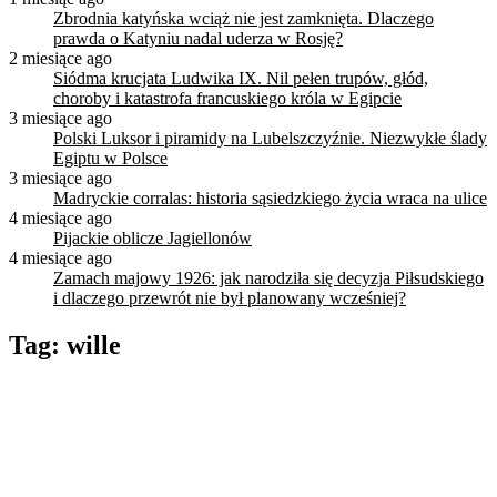
Zbrodnia katyńska wciąż nie jest zamknięta. Dlaczego
prawda o Katyniu nadal uderza w Rosję?
2 miesiące ago
Siódma krucjata Ludwika IX. Nil pełen trupów, głód,
choroby i katastrofa francuskiego króla w Egipcie
3 miesiące ago
Polski Luksor i piramidy na Lubelszczyźnie. Niezwykłe ślady
Egiptu w Polsce
3 miesiące ago
Madryckie corralas: historia sąsiedzkiego życia wraca na ulice
4 miesiące ago
Pijackie oblicze Jagiellonów
4 miesiące ago
Zamach majowy 1926: jak narodziła się decyzja Piłsudskiego
i dlaczego przewrót nie był planowany wcześniej?
Tag:
wille