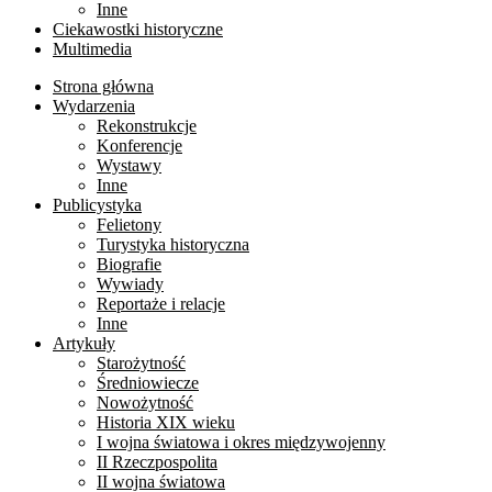
Inne
Ciekawostki historyczne
Multimedia
Strona główna
Wydarzenia
Rekonstrukcje
Konferencje
Wystawy
Inne
Publicystyka
Felietony
Turystyka historyczna
Biografie
Wywiady
Reportaże i relacje
Inne
Artykuły
Starożytność
Średniowiecze
Nowożytność
Historia XIX wieku
I wojna światowa i okres międzywojenny
II Rzeczpospolita
II wojna światowa