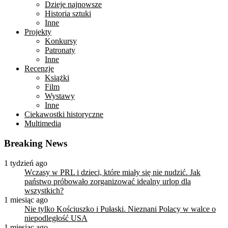
Dzieje najnowsze
Historia sztuki
Inne
Projekty
Konkursy
Patronaty
Inne
Recenzje
Książki
Film
Wystawy
Inne
Ciekawostki historyczne
Multimedia
Breaking News
1 tydzień ago
Wczasy w PRL i dzieci, które miały się nie nudzić. Jak
państwo próbowało zorganizować idealny urlop dla
wszystkich?
1 miesiąc ago
Nie tylko Kościuszko i Pułaski. Nieznani Polacy w walce o
niepodległość USA
1 miesiąc ago