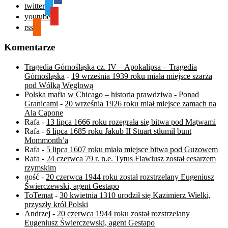
twitter
youtube
rss
Komentarze
Tragedia Górnośląska cz. IV – Apokalipsa – Tragedia
Górnośląska
-
19 września 1939 roku miała miejsce szarża
pod Wólką Węglową
Polska mafia w Chicago – historia prawdziwa - Ponad
Granicami
-
20 września 1926 roku miał miejsce zamach na
Ala Capone
Rafa
-
13 lipca 1666 roku rozegrała się bitwa pod Mątwami
Rafa
-
6 lipca 1685 roku Jakub II Stuart stłumił bunt
Mommonth’a
Rafa
-
5 lipca 1607 roku miała miejsce bitwa pod Guzowem
Rafa
-
24 czerwca 79 r. n.e. Tytus Flawiusz został cesarzem
rzymskim
gość
-
20 czerwca 1944 roku został rozstrzelany Eugeniusz
Świerczewski, agent Gestapo
ToTemat
-
30 kwietnia 1310 urodził się Kazimierz Wielki,
przyszły król Polski
Andrzej
-
20 czerwca 1944 roku został rozstrzelany
Eugeniusz Świerczewski, agent Gestapo