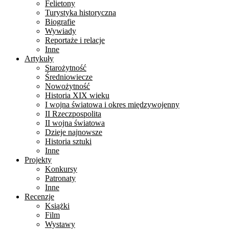
Felietony
Turystyka historyczna
Biografie
Wywiady
Reportaże i relacje
Inne
Artykuły
Starożytność
Średniowiecze
Nowożytność
Historia XIX wieku
I wojna światowa i okres międzywojenny
II Rzeczpospolita
II wojna światowa
Dzieje najnowsze
Historia sztuki
Inne
Projekty
Konkursy
Patronaty
Inne
Recenzje
Książki
Film
Wystawy