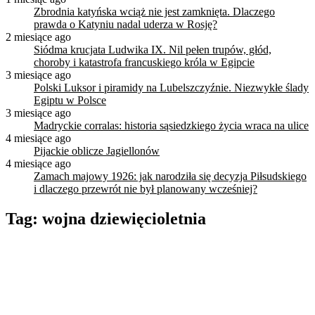
Zbrodnia katyńska wciąż nie jest zamknięta. Dlaczego
prawda o Katyniu nadal uderza w Rosję?
2 miesiące ago
Siódma krucjata Ludwika IX. Nil pełen trupów, głód,
choroby i katastrofa francuskiego króla w Egipcie
3 miesiące ago
Polski Luksor i piramidy na Lubelszczyźnie. Niezwykłe ślady
Egiptu w Polsce
3 miesiące ago
Madryckie corralas: historia sąsiedzkiego życia wraca na ulice
4 miesiące ago
Pijackie oblicze Jagiellonów
4 miesiące ago
Zamach majowy 1926: jak narodziła się decyzja Piłsudskiego
i dlaczego przewrót nie był planowany wcześniej?
Tag:
wojna dziewięcioletnia