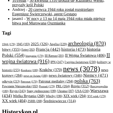
ToTemat
-
30 kwietnia 1310 urodził się Kazimierz Wielki,
przyszły król Polski
Andrzej
-
20 czerwca 1944 roku został rozstrzelany
Eugeniusz Świerczewski, agent Gestapo
jasam1
-
W nocy z 13 na 14 maja 1944 roku miała miejsce
bitwa pod Murowaną Oszmianką
Tagi
archeologia
(870)
2025
(326)
Anglia
(229)
1944
(179)
1945
(193)
historia
Francja
(442)
historia
(473)
bitwy
(355)
Egipt
(202)
II
Polski
(554)
II Wojna Światowa
(406)
III Rzesza
(201)
hiszpania
(179)
wojna światowa
(916)
IPN
(247)
kobiety w
I wojna światowa
(230)
news
(3078)
Kraków
(370)
historii
(255)
news
Konkurs
(180)
Niemcy
(471)
news światowy
(346)
krajowy
(284)
news ze świata
(188)
polska
(763)
Patronat medialny
(294)
odkrycie
(213)
Patronat
(170)
Rosja
(312)
PRL
(264)
Powstanie Warszawskie
(192)
Poznań
(179)
Rzeczpospolita
Warszawa
Rzym
(243)
Ukraina
(207)
USA
(230)
(180)
Stany zjednoczone
(199)
(434)
XIX wiek
(294)
Wielka Brytania
(268)
Włochy
(196)
XVI wiek
(179)
XX wiek
(404)
Średniowiecze
(314)
ZSRR
(208)
Historykon.pl