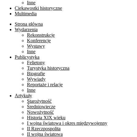
Inne
Ciekawostki historyczne
Multimedia
Strona główna
Wydarzenia
Rekonstrukcje
Konferencje
Wystawy
Inne
Publicystyka
Felietony
Turystyka historyczna
Biografie
Wywiady
Reportaże i relacje
Inne
Artykuły
Starożytność
Średniowiecze
Nowożytność
Historia XIX wieku
I wojna światowa i okres międzywojenny
II Rzeczpospolita
II wojna światowa