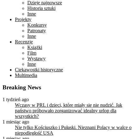
Dzieje najnowsze
Historia sztuki
Inne
Projekty
Konkursy
Patronaty
Inne
Recenzje
Książki
Film
Wystawy
Inne
Ciekawostki historyczne
Multimedia
Breaking News
1 tydzień ago
Wczasy w PRL i dzieci, które miały się nie nudzić. Jak
państwo próbowało zorganizować idealny urlop dla
wszystkich?
1 miesiąc ago
Nie tylko Kościuszko i Pułaski. Nieznani Polacy w walce o
niepodległość USA
1 miesiąc ago