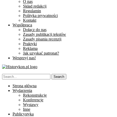
O nas
Skład redakcji
Regulamin
Polityka prywatności
Kontakt
Współpraca
Dołącz do nas
Zasady publikacji tekstów
Zasady pisania recenzji
Praktyki
Reklama
Jak uzyskać patronat?
Wesprzyj nas!
Strona główna
Wydarzenia
Rekonstrukcje
Konferencje
Wystawy
Inne
Publicystyka