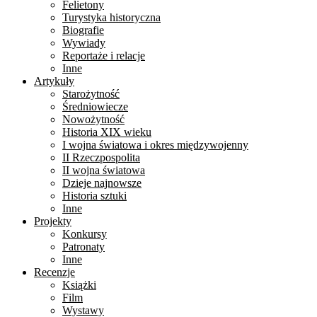
Felietony
Turystyka historyczna
Biografie
Wywiady
Reportaże i relacje
Inne
Artykuły
Starożytność
Średniowiecze
Nowożytność
Historia XIX wieku
I wojna światowa i okres międzywojenny
II Rzeczpospolita
II wojna światowa
Dzieje najnowsze
Historia sztuki
Inne
Projekty
Konkursy
Patronaty
Inne
Recenzje
Książki
Film
Wystawy