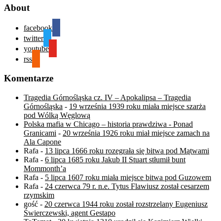
About
facebook
twitter
youtube
rss
Komentarze
Tragedia Górnośląska cz. IV – Apokalipsa – Tragedia
Górnośląska
-
19 września 1939 roku miała miejsce szarża
pod Wólką Węglową
Polska mafia w Chicago – historia prawdziwa - Ponad
Granicami
-
20 września 1926 roku miał miejsce zamach na
Ala Capone
Rafa
-
13 lipca 1666 roku rozegrała się bitwa pod Mątwami
Rafa
-
6 lipca 1685 roku Jakub II Stuart stłumił bunt
Mommonth’a
Rafa
-
5 lipca 1607 roku miała miejsce bitwa pod Guzowem
Rafa
-
24 czerwca 79 r. n.e. Tytus Flawiusz został cesarzem
rzymskim
gość
-
20 czerwca 1944 roku został rozstrzelany Eugeniusz
Świerczewski, agent Gestapo