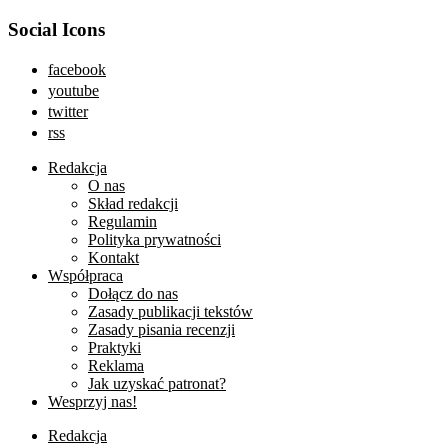
Social Icons
facebook
youtube
twitter
rss
Redakcja
O nas
Skład redakcji
Regulamin
Polityka prywatności
Kontakt
Współpraca
Dołącz do nas
Zasady publikacji tekstów
Zasady pisania recenzji
Praktyki
Reklama
Jak uzyskać patronat?
Wesprzyj nas!
Redakcja