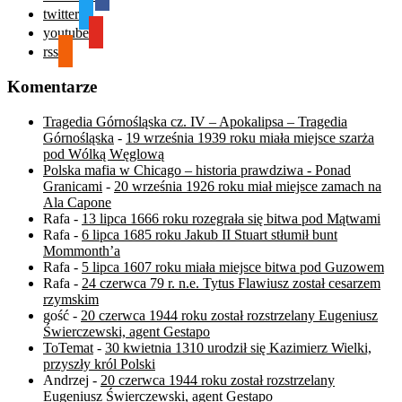
twitter
youtube
rss
Komentarze
Tragedia Górnośląska cz. IV – Apokalipsa – Tragedia
Górnośląska
-
19 września 1939 roku miała miejsce szarża
pod Wólką Węglową
Polska mafia w Chicago – historia prawdziwa - Ponad
Granicami
-
20 września 1926 roku miał miejsce zamach na
Ala Capone
Rafa
-
13 lipca 1666 roku rozegrała się bitwa pod Mątwami
Rafa
-
6 lipca 1685 roku Jakub II Stuart stłumił bunt
Mommonth’a
Rafa
-
5 lipca 1607 roku miała miejsce bitwa pod Guzowem
Rafa
-
24 czerwca 79 r. n.e. Tytus Flawiusz został cesarzem
rzymskim
gość
-
20 czerwca 1944 roku został rozstrzelany Eugeniusz
Świerczewski, agent Gestapo
ToTemat
-
30 kwietnia 1310 urodził się Kazimierz Wielki,
przyszły król Polski
Andrzej
-
20 czerwca 1944 roku został rozstrzelany
Eugeniusz Świerczewski, agent Gestapo