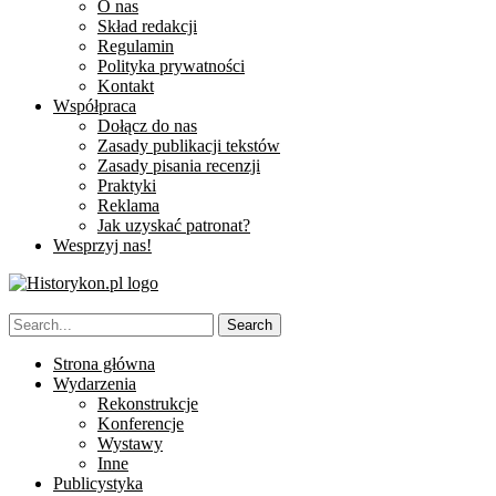
O nas
Skład redakcji
Regulamin
Polityka prywatności
Kontakt
Współpraca
Dołącz do nas
Zasady publikacji tekstów
Zasady pisania recenzji
Praktyki
Reklama
Jak uzyskać patronat?
Wesprzyj nas!
Strona główna
Wydarzenia
Rekonstrukcje
Konferencje
Wystawy
Inne
Publicystyka