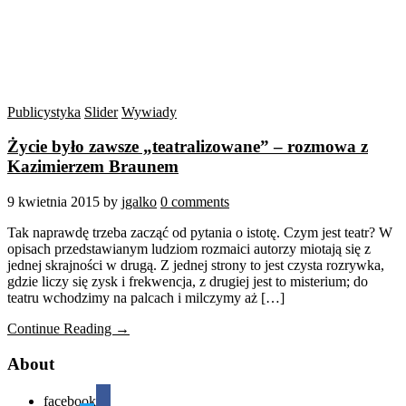
Publicystyka
Slider
Wywiady
Życie było zawsze „teatralizowane” – rozmowa z
Kazimierzem Braunem
9 kwietnia 2015
by
jgalko
0 comments
Tak naprawdę trzeba zacząć od pytania o istotę. Czym jest teatr? W
opisach przedstawianym ludziom rozmaici autorzy miotają się z
jednej skrajności w drugą. Z jednej strony to jest czysta rozrywka,
gdzie liczy się zysk i frekwencja, z drugiej jest to misterium; do
teatru wchodzimy na palcach i milczymy aż […]
Continue Reading →
About
facebook