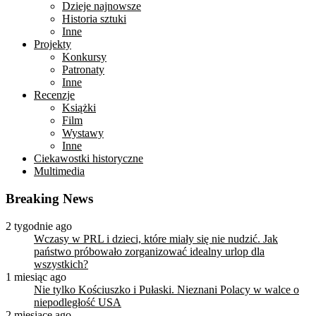
Dzieje najnowsze
Historia sztuki
Inne
Projekty
Konkursy
Patronaty
Inne
Recenzje
Książki
Film
Wystawy
Inne
Ciekawostki historyczne
Multimedia
Breaking News
2 tygodnie ago
Wczasy w PRL i dzieci, które miały się nie nudzić. Jak
państwo próbowało zorganizować idealny urlop dla
wszystkich?
1 miesiąc ago
Nie tylko Kościuszko i Pułaski. Nieznani Polacy w walce o
niepodległość USA
2 miesiące ago