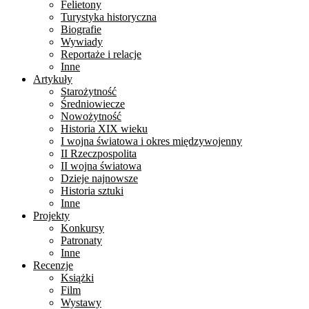
Felietony
Turystyka historyczna
Biografie
Wywiady
Reportaże i relacje
Inne
Artykuły
Starożytność
Średniowiecze
Nowożytność
Historia XIX wieku
I wojna światowa i okres międzywojenny
II Rzeczpospolita
II wojna światowa
Dzieje najnowsze
Historia sztuki
Inne
Projekty
Konkursy
Patronaty
Inne
Recenzje
Książki
Film
Wystawy