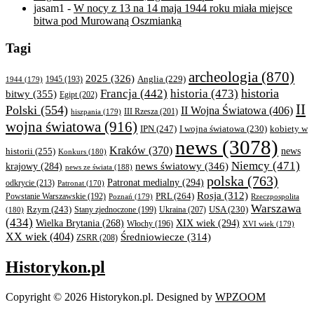
jasam1
-
W nocy z 13 na 14 maja 1944 roku miała miejsce
bitwa pod Murowaną Oszmianką
Tagi
archeologia
(870)
2025
(326)
Anglia
(229)
1944
(179)
1945
(193)
historia
Francja
(442)
historia
(473)
bitwy
(355)
Egipt
(202)
II
Polski
(554)
II Wojna Światowa
(406)
III Rzesza
(201)
hiszpania
(179)
wojna światowa
(916)
IPN
(247)
kobiety w
I wojna światowa
(230)
news
(3078)
Kraków
(370)
historii
(255)
news
Konkurs
(180)
Niemcy
(471)
news światowy
(346)
krajowy
(284)
news ze świata
(188)
polska
(763)
Patronat medialny
(294)
odkrycie
(213)
Patronat
(170)
Rosja
(312)
PRL
(264)
Powstanie Warszawskie
(192)
Poznań
(179)
Rzeczpospolita
Warszawa
Rzym
(243)
Ukraina
(207)
USA
(230)
(180)
Stany zjednoczone
(199)
(434)
XIX wiek
(294)
Wielka Brytania
(268)
Włochy
(196)
XVI wiek
(179)
XX wiek
(404)
Średniowiecze
(314)
ZSRR
(208)
Historykon.pl
Copyright © 2026 Historykon.pl.
Designed by
WPZOOM