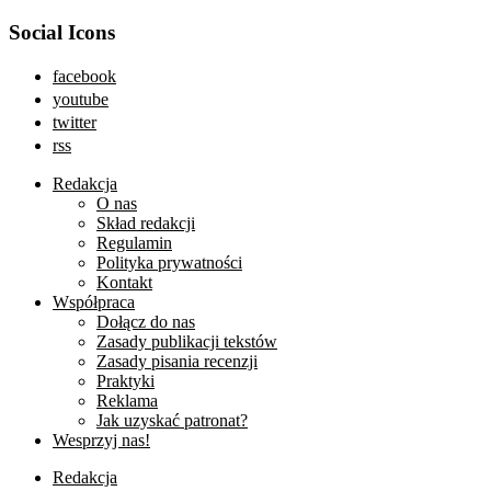
Social Icons
facebook
youtube
twitter
rss
Redakcja
O nas
Skład redakcji
Regulamin
Polityka prywatności
Kontakt
Współpraca
Dołącz do nas
Zasady publikacji tekstów
Zasady pisania recenzji
Praktyki
Reklama
Jak uzyskać patronat?
Wesprzyj nas!
Redakcja