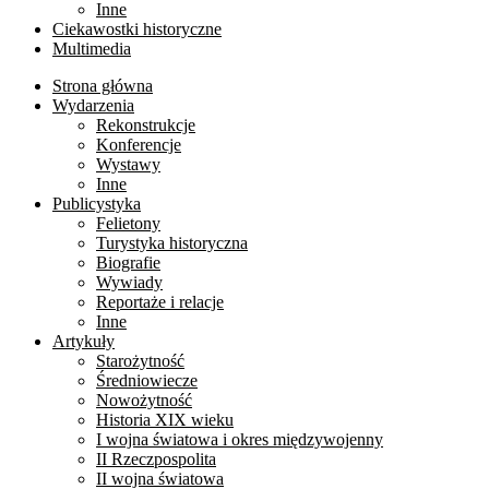
Inne
Ciekawostki historyczne
Multimedia
Strona główna
Wydarzenia
Rekonstrukcje
Konferencje
Wystawy
Inne
Publicystyka
Felietony
Turystyka historyczna
Biografie
Wywiady
Reportaże i relacje
Inne
Artykuły
Starożytność
Średniowiecze
Nowożytność
Historia XIX wieku
I wojna światowa i okres międzywojenny
II Rzeczpospolita
II wojna światowa