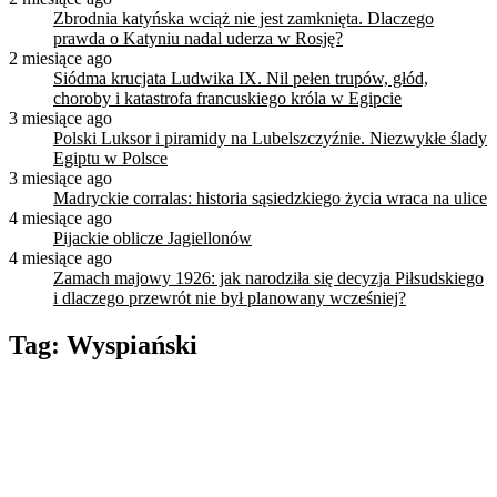
Zbrodnia katyńska wciąż nie jest zamknięta. Dlaczego
prawda o Katyniu nadal uderza w Rosję?
2 miesiące ago
Siódma krucjata Ludwika IX. Nil pełen trupów, głód,
choroby i katastrofa francuskiego króla w Egipcie
3 miesiące ago
Polski Luksor i piramidy na Lubelszczyźnie. Niezwykłe ślady
Egiptu w Polsce
3 miesiące ago
Madryckie corralas: historia sąsiedzkiego życia wraca na ulice
4 miesiące ago
Pijackie oblicze Jagiellonów
4 miesiące ago
Zamach majowy 1926: jak narodziła się decyzja Piłsudskiego
i dlaczego przewrót nie był planowany wcześniej?
Tag:
Wyspiański