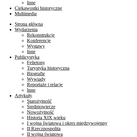
Inne
Ciekawostki historyczne
Multimedia
Strona główna
Wydarzenia
Rekonstrukcje
Konferencje
Wystawy
Inne
Publicystyka
Felietony
Turystyka historyczna
Biografie
Wywiady
Reportaże i relacje
Inne
Artykuły
Starożytność
Średniowiecze
Nowożytność
Historia XIX wieku
I wojna światowa i okres międzywojenny
II Rzeczpospolita
II wojna światowa