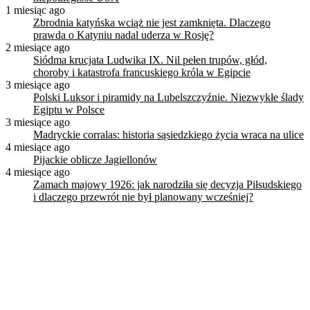
1 miesiąc ago
Zbrodnia katyńska wciąż nie jest zamknięta. Dlaczego
prawda o Katyniu nadal uderza w Rosję?
2 miesiące ago
Siódma krucjata Ludwika IX. Nil pełen trupów, głód,
choroby i katastrofa francuskiego króla w Egipcie
3 miesiące ago
Polski Luksor i piramidy na Lubelszczyźnie. Niezwykłe ślady
Egiptu w Polsce
3 miesiące ago
Madryckie corralas: historia sąsiedzkiego życia wraca na ulice
4 miesiące ago
Pijackie oblicze Jagiellonów
4 miesiące ago
Zamach majowy 1926: jak narodziła się decyzja Piłsudskiego
i dlaczego przewrót nie był planowany wcześniej?