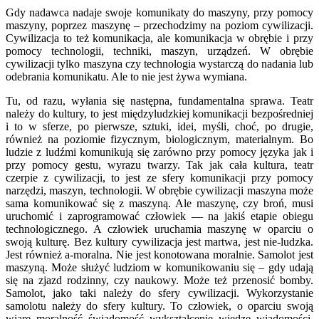
Gdy nadawca nadaje swoje komunikaty do maszyny, przy pomocy
maszyny, poprzez maszynę – przechodzimy na poziom cywilizacji.
Cywilizacja to też komunikacja, ale komunikacja w obrębie i przy
pomocy technologii, techniki, maszyn, urządzeń. W obrębie
cywilizacji tylko maszyna czy technologia wystarczą do nadania lub
odebrania komunikatu. Ale to nie jest żywa wymiana.
Tu, od razu, wyłania się następna, fundamentalna sprawa. Teatr
należy do kultury, to jest międzyludzkiej komunikacji bezpośredniej
i to w sferze, po pierwsze, sztuki, idei, myśli, choć, po drugie,
również na poziomie fizycznym, biologicznym, materialnym. Bo
ludzie z ludźmi komunikują się zarówno przy pomocy języka jak i
przy pomocy gestu, wyrazu twarzy. Tak jak cała kultura, teatr
czerpie z cywilizacji, to jest ze sfery komunikacji przy pomocy
narzędzi, maszyn, technologii. W obrębie cywilizacji maszyna może
sama komunikować się z maszyną. Ale maszynę, czy broń, musi
uruchomić i zaprogramować człowiek — na jakiś etapie obiegu
technologicznego. A człowiek uruchamia maszynę w oparciu o
swoją kulturę. Bez kultury cywilizacja jest martwa, jest nie-ludzka.
Jest również a-moralna. Nie jest konotowana moralnie. Samolot jest
maszyną. Może służyć ludziom w komunikowaniu się – gdy udają
się na zjazd rodzinny, czy naukowy. Może też przenosić bomby.
Samolot, jako taki należy do sfery cywilizacji. Wykorzystanie
samolotu należy do sfery kultury. To człowiek, o oparciu swoją
wiarę, moralność, świadomość, wykształcenie, wiedzę, wiadomości,