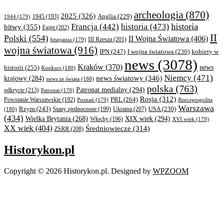
archeologia
(870)
2025
(326)
Anglia
(229)
1944
(179)
1945
(193)
historia
Francja
(442)
historia
(473)
bitwy
(355)
Egipt
(202)
II
Polski
(554)
II Wojna Światowa
(406)
III Rzesza
(201)
hiszpania
(179)
wojna światowa
(916)
IPN
(247)
kobiety w
I wojna światowa
(230)
news
(3078)
Kraków
(370)
historii
(255)
news
Konkurs
(180)
Niemcy
(471)
news światowy
(346)
krajowy
(284)
news ze świata
(188)
polska
(763)
Patronat medialny
(294)
odkrycie
(213)
Patronat
(170)
Rosja
(312)
PRL
(264)
Powstanie Warszawskie
(192)
Poznań
(179)
Rzeczpospolita
Warszawa
Rzym
(243)
Ukraina
(207)
USA
(230)
(180)
Stany zjednoczone
(199)
(434)
XIX wiek
(294)
Wielka Brytania
(268)
Włochy
(196)
XVI wiek
(179)
XX wiek
(404)
Średniowiecze
(314)
ZSRR
(208)
Historykon.pl
Copyright © 2026 Historykon.pl.
Designed by
WPZOOM