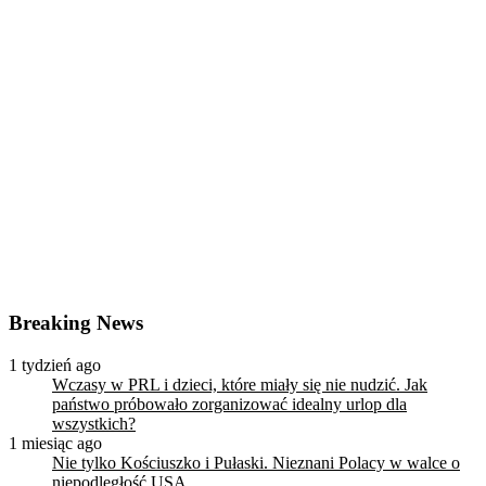
Breaking News
1 tydzień ago
Wczasy w PRL i dzieci, które miały się nie nudzić. Jak
państwo próbowało zorganizować idealny urlop dla
wszystkich?
1 miesiąc ago
Nie tylko Kościuszko i Pułaski. Nieznani Polacy w walce o
niepodległość USA