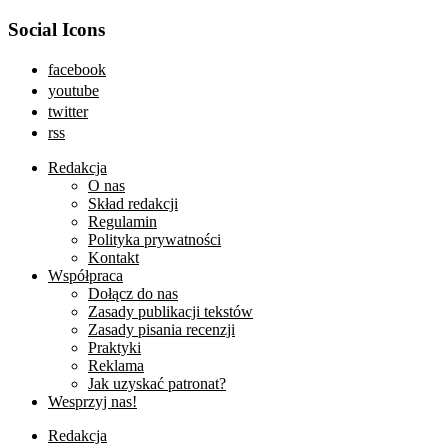
Social Icons
facebook
youtube
twitter
rss
Redakcja
O nas
Skład redakcji
Regulamin
Polityka prywatności
Kontakt
Współpraca
Dołącz do nas
Zasady publikacji tekstów
Zasady pisania recenzji
Praktyki
Reklama
Jak uzyskać patronat?
Wesprzyj nas!
Redakcja