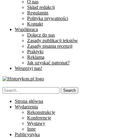
O nas
Skład redakcji
Regulamin
Polityka prywatności
Kontakt
Współpraca
Dołącz do nas
Zasady publikacji tekstów
Zasady pisania recenzji
Praktyki
Reklama
Jak uzyskać patronat?
Wesprzyj nas!
Strona główna
Wydarzenia
Rekonstrukcje
Konferencje
Wystawy
Inne
Publicystyka