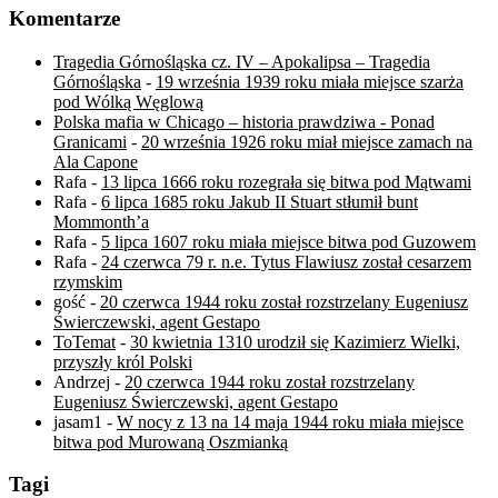
Komentarze
Tragedia Górnośląska cz. IV – Apokalipsa – Tragedia
Górnośląska
-
19 września 1939 roku miała miejsce szarża
pod Wólką Węglową
Polska mafia w Chicago – historia prawdziwa - Ponad
Granicami
-
20 września 1926 roku miał miejsce zamach na
Ala Capone
Rafa
-
13 lipca 1666 roku rozegrała się bitwa pod Mątwami
Rafa
-
6 lipca 1685 roku Jakub II Stuart stłumił bunt
Mommonth’a
Rafa
-
5 lipca 1607 roku miała miejsce bitwa pod Guzowem
Rafa
-
24 czerwca 79 r. n.e. Tytus Flawiusz został cesarzem
rzymskim
gość
-
20 czerwca 1944 roku został rozstrzelany Eugeniusz
Świerczewski, agent Gestapo
ToTemat
-
30 kwietnia 1310 urodził się Kazimierz Wielki,
przyszły król Polski
Andrzej
-
20 czerwca 1944 roku został rozstrzelany
Eugeniusz Świerczewski, agent Gestapo
jasam1
-
W nocy z 13 na 14 maja 1944 roku miała miejsce
bitwa pod Murowaną Oszmianką
Tagi