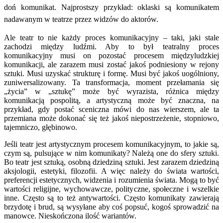
doń komunikat. Najprostszy przykład: oklaski są komunikatem
nadawanym w teatrze przez widzów do aktorów.
Ale teatr to nie każdy proces komunikacyjny – taki, jaki stale
zachodzi między ludźmi. Aby to był teatralny proces
komunikacyjny musi on pozostać procesem międzyludzkiej
komunikacji, ale zarazem musi zostać jakoś podniesiony w rejony
sztuki. Musi uzyskać strukturę i formę. Musi być jakoś uogólniony,
zuniwersalizowany. Ta transformacja, moment przełamania się
„życia” w „sztukę” może być wyrazista, różnica między
komunikacją pospolitą, a artystyczną może być znaczna, na
przykład, gdy postać sceniczna mówi do nas wierszem, ale ta
przemiana może dokonać się też jakoś niepostrzeżenie, stopniowo,
tajemniczo, głębinowo.
Jeśli teatr jest artystycznym procesem komunikacyjnym, to jakie są,
czym są, pulsujące w nim komunikaty? Należą one do sfery sztuki.
Bo teatr jest sztuką, osobną dziedziną sztuki. Jest zarazem dziedziną
aksjologii, estetyki, filozofii. A więc należy do świata wartości,
preferencji estetycznych, widzenia i rozumienia świata. Mogą to być
wartości religijne, wychowawcze, polityczne, społeczne i wszelkie
inne. Często są to też antywartości. Często komunikaty zawierają
brzydotę i brud, są wysyłane aby coś popsuć, kogoś sprowadzić na
manowce. Nieskończona ilość wariantów.