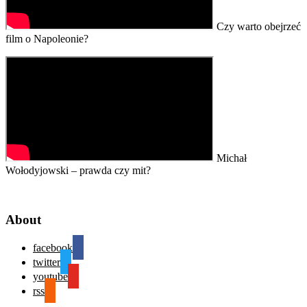
Czy warto obejrzeć
film o Napoleonie?
Michał
Wołodyjowski – prawda czy mit?
About
facebook
twitter
youtube
rss