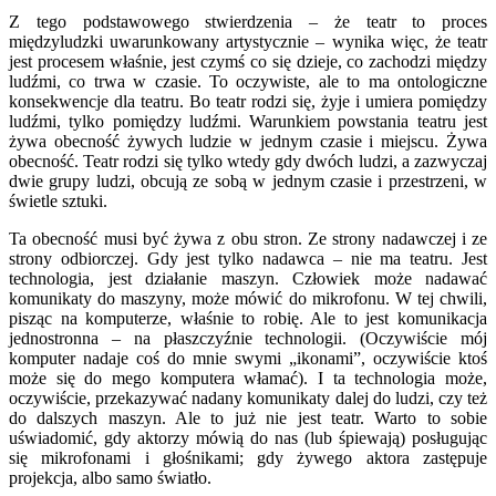
Z tego podstawowego stwierdzenia – że teatr to proces
międzyludzki uwarunkowany artystycznie – wynika więc, że teatr
jest procesem właśnie, jest czymś co się dzieje, co zachodzi między
ludźmi, co trwa w czasie. To oczywiste, ale to ma ontologiczne
konsekwencje dla teatru. Bo teatr rodzi się, żyje i umiera pomiędzy
ludźmi, tylko pomiędzy ludźmi. Warunkiem powstania teatru jest
żywa obecność żywych ludzie w jednym czasie i miejscu. Żywa
obecność. Teatr rodzi się tylko wtedy gdy dwóch ludzi, a zazwyczaj
dwie grupy ludzi, obcują ze sobą w jednym czasie i przestrzeni, w
świetle sztuki.
Ta obecność musi być żywa z obu stron. Ze strony nadawczej i ze
strony odbiorczej. Gdy jest tylko nadawca – nie ma teatru. Jest
technologia, jest działanie maszyn. Człowiek może nadawać
komunikaty do maszyny, może mówić do mikrofonu. W tej chwili,
pisząc na komputerze, właśnie to robię. Ale to jest komunikacja
jednostronna – na płaszczyźnie technologii. (Oczywiście mój
komputer nadaje coś do mnie swymi „ikonami”, oczywiście ktoś
może się do mego komputera włamać). I ta technologia może,
oczywiście, przekazywać nadany komunikaty dalej do ludzi, czy też
do dalszych maszyn. Ale to już nie jest teatr. Warto to sobie
uświadomić, gdy aktorzy mówią do nas (lub śpiewają) posługując
się mikrofonami i głośnikami; gdy żywego aktora zastępuje
projekcja, albo samo światło.