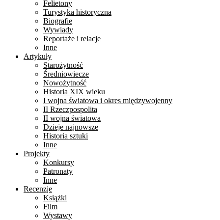
Felietony
Turystyka historyczna
Biografie
Wywiady
Reportaże i relacje
Inne
Artykuły
Starożytność
Średniowiecze
Nowożytność
Historia XIX wieku
I wojna światowa i okres międzywojenny
II Rzeczpospolita
II wojna światowa
Dzieje najnowsze
Historia sztuki
Inne
Projekty
Konkursy
Patronaty
Inne
Recenzje
Książki
Film
Wystawy