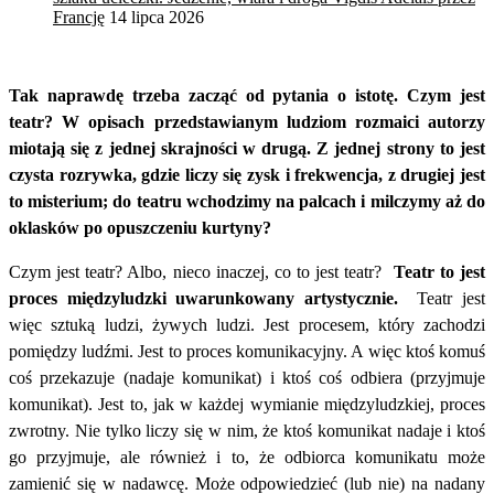
Francję
14 lipca 2026
Tak naprawdę trzeba zacząć od pytania o istotę. Czym jest
teatr? W opisach przedstawianym ludziom rozmaici autorzy
miotają się z jednej skrajności w drugą. Z jednej strony to jest
czysta rozrywka, gdzie liczy się zysk i frekwencja, z drugiej jest
to misterium; do teatru wchodzimy na palcach i milczymy aż do
oklasków po opuszczeniu kurtyny?
Czym jest teatr? Albo, nieco inaczej, co to jest teatr?
Teatr to jest
proces międzyludzki uwarunkowany artystycznie.
Teatr jest
więc sztuką ludzi, żywych ludzi. Jest procesem, który zachodzi
pomiędzy ludźmi. Jest to proces komunikacyjny. A więc ktoś komuś
coś przekazuje (nadaje komunikat) i ktoś coś odbiera (przyjmuje
komunikat). Jest to, jak w każdej wymianie międzyludzkiej, proces
zwrotny. Nie tylko liczy się w nim, że ktoś komunikat nadaje i ktoś
go przyjmuje, ale również i to, że odbiorca komunikatu może
zamienić się w nadawcę. Może odpowiedzieć (lub nie) na nadany