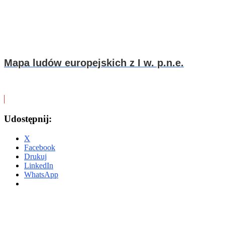
Mapa ludów europejskich z I w. p.n.e.
Udostępnij:
X
Facebook
Drukuj
LinkedIn
WhatsApp