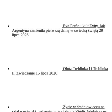
Eva Perón i kult Evity. Jak
Argentyna zamieniła pierwszą damę w świecką świętą
29
lipca 2026
Obóz Treblinka I i Treblinka
II |Zwiedzanie
15 lipca 2026
Życie w średniowieczu na
szlaku ucieczki. Jedzenie, wiara i droga Vigdis Adelaïs przez