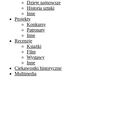
Dzieje najnowsze
Historia sztuki
Inne
Projekty
Konkursy
Patronaty
Inne
Recenzje
Książki
Film
Wystawy
Inne
Ciekawostki historyczne
Multimedia