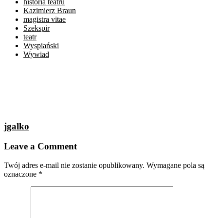
historia teatru
Kazimierz Braun
magistra vitae
Szekspir
teatr
Wyspiański
Wywiad
jgalko
Leave a Comment
Twój adres e-mail nie zostanie opublikowany.
Wymagane pola są
oznaczone
*