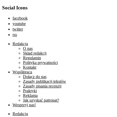
Social Icons
facebook
youtube
twitter
rss
Redakcja
O nas
Skład redakcji
Regulamin
Polityka prywatności
Kontakt
Współpraca
Dołącz do nas
Zasady publikacji tekstów
Zasady pisania recenzji
Praktyki
Reklama
Jak uzyskać patronat?
Wesprzyj nas!
Redakcja