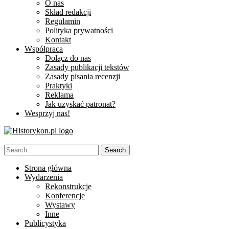
O nas
Skład redakcji
Regulamin
Polityka prywatności
Kontakt
Współpraca
Dołącz do nas
Zasady publikacji tekstów
Zasady pisania recenzji
Praktyki
Reklama
Jak uzyskać patronat?
Wesprzyj nas!
Strona główna
Wydarzenia
Rekonstrukcje
Konferencje
Wystawy
Inne
Publicystyka