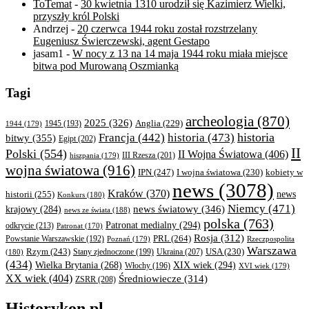
ToTemat
-
30 kwietnia 1310 urodził się Kazimierz Wielki,
przyszły król Polski
Andrzej
-
20 czerwca 1944 roku został rozstrzelany
Eugeniusz Świerczewski, agent Gestapo
jasam1
-
W nocy z 13 na 14 maja 1944 roku miała miejsce
bitwa pod Murowaną Oszmianką
Tagi
archeologia
(870)
2025
(326)
Anglia
(229)
1944
(179)
1945
(193)
historia
Francja
(442)
historia
(473)
bitwy
(355)
Egipt
(202)
II
Polski
(554)
II Wojna Światowa
(406)
III Rzesza
(201)
hiszpania
(179)
wojna światowa
(916)
IPN
(247)
kobiety w
I wojna światowa
(230)
news
(3078)
Kraków
(370)
historii
(255)
news
Konkurs
(180)
Niemcy
(471)
news światowy
(346)
krajowy
(284)
news ze świata
(188)
polska
(763)
Patronat medialny
(294)
odkrycie
(213)
Patronat
(170)
Rosja
(312)
PRL
(264)
Powstanie Warszawskie
(192)
Poznań
(179)
Rzeczpospolita
Warszawa
Rzym
(243)
Ukraina
(207)
USA
(230)
(180)
Stany zjednoczone
(199)
(434)
XIX wiek
(294)
Wielka Brytania
(268)
Włochy
(196)
XVI wiek
(179)
XX wiek
(404)
Średniowiecze
(314)
ZSRR
(208)
Historykon.pl