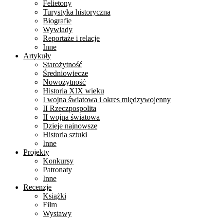
Felietony
Turystyka historyczna
Biografie
Wywiady
Reportaże i relacje
Inne
Artykuły
Starożytność
Średniowiecze
Nowożytność
Historia XIX wieku
I wojna światowa i okres międzywojenny
II Rzeczpospolita
II wojna światowa
Dzieje najnowsze
Historia sztuki
Inne
Projekty
Konkursy
Patronaty
Inne
Recenzje
Książki
Film
Wystawy