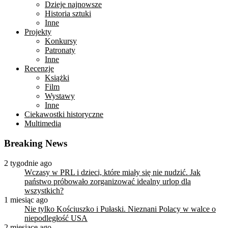
Dzieje najnowsze
Historia sztuki
Inne
Projekty
Konkursy
Patronaty
Inne
Recenzje
Książki
Film
Wystawy
Inne
Ciekawostki historyczne
Multimedia
Breaking News
2 tygodnie ago
Wczasy w PRL i dzieci, które miały się nie nudzić. Jak
państwo próbowało zorganizować idealny urlop dla
wszystkich?
1 miesiąc ago
Nie tylko Kościuszko i Pułaski. Nieznani Polacy w walce o
niepodległość USA
2 miesiące ago