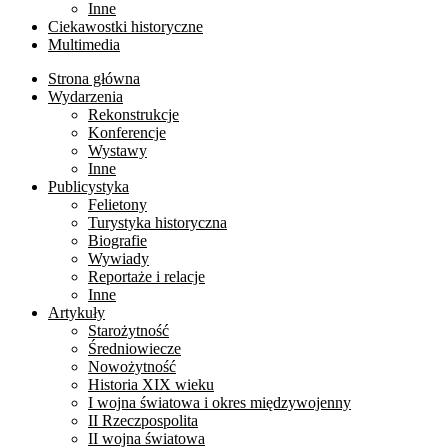
Inne
Ciekawostki historyczne
Multimedia
Strona główna
Wydarzenia
Rekonstrukcje
Konferencje
Wystawy
Inne
Publicystyka
Felietony
Turystyka historyczna
Biografie
Wywiady
Reportaże i relacje
Inne
Artykuły
Starożytność
Średniowiecze
Nowożytność
Historia XIX wieku
I wojna światowa i okres międzywojenny
II Rzeczpospolita
II wojna światowa