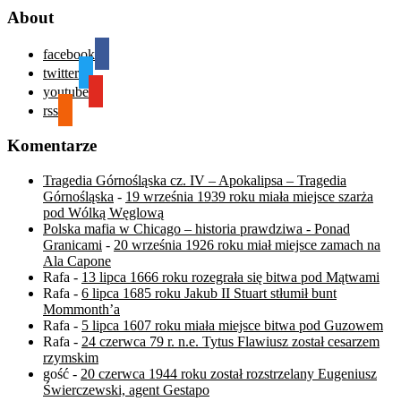
About
facebook
twitter
youtube
rss
Komentarze
Tragedia Górnośląska cz. IV – Apokalipsa – Tragedia
Górnośląska
-
19 września 1939 roku miała miejsce szarża
pod Wólką Węglową
Polska mafia w Chicago – historia prawdziwa - Ponad
Granicami
-
20 września 1926 roku miał miejsce zamach na
Ala Capone
Rafa
-
13 lipca 1666 roku rozegrała się bitwa pod Mątwami
Rafa
-
6 lipca 1685 roku Jakub II Stuart stłumił bunt
Mommonth’a
Rafa
-
5 lipca 1607 roku miała miejsce bitwa pod Guzowem
Rafa
-
24 czerwca 79 r. n.e. Tytus Flawiusz został cesarzem
rzymskim
gość
-
20 czerwca 1944 roku został rozstrzelany Eugeniusz
Świerczewski, agent Gestapo