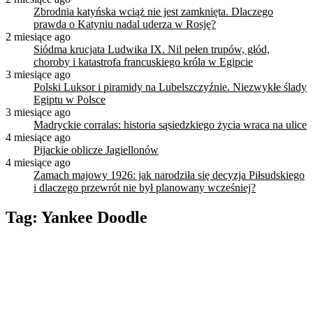
Zbrodnia katyńska wciąż nie jest zamknięta. Dlaczego
prawda o Katyniu nadal uderza w Rosję?
2 miesiące ago
Siódma krucjata Ludwika IX. Nil pełen trupów, głód,
choroby i katastrofa francuskiego króla w Egipcie
3 miesiące ago
Polski Luksor i piramidy na Lubelszczyźnie. Niezwykłe ślady
Egiptu w Polsce
3 miesiące ago
Madryckie corralas: historia sąsiedzkiego życia wraca na ulice
4 miesiące ago
Pijackie oblicze Jagiellonów
4 miesiące ago
Zamach majowy 1926: jak narodziła się decyzja Piłsudskiego
i dlaczego przewrót nie był planowany wcześniej?
Tag:
Yankee Doodle