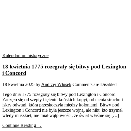
Kalendarium historyczne
18 kwietnia 1775 rozegrały się bitwy pod Lexington
i Concord
18 kwietnia 2025
by
Andrzej Włusek
Comments are Disabled
Tego dnia 1775 rozegrały się bitwy pod Lexington i Concord
Zaczęło się od szepty i tętentu końskich kopyt, od cienia strachu i
iskry odwagi, która przeskoczyła między koloniami. Bitwy pod
Lexington i Concord nie była jeszcze wojną, ale nikt, kto trzymał
wtedy muszkiet, nie miał wątpliwości, że świat właśnie się […]
Continue Reading →