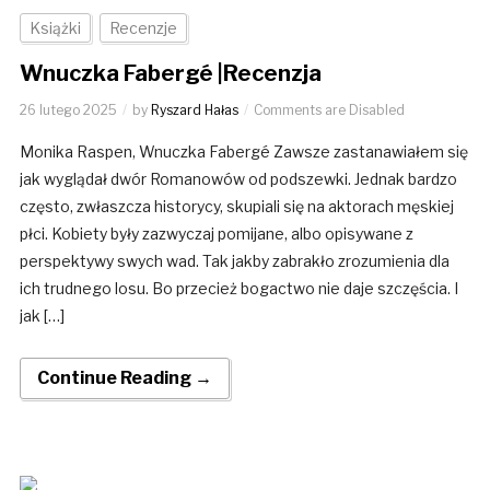
Książki
Recenzje
Wnuczka Fabergé |Recenzja
26 lutego 2025
by
Ryszard Hałas
Comments are Disabled
Monika Raspen, Wnuczka Fabergé Zawsze zastanawiałem się
jak wyglądał dwór Romanowów od podszewki. Jednak bardzo
często, zwłaszcza historycy, skupiali się na aktorach męskiej
płci. Kobiety były zazwyczaj pomijane, albo opisywane z
perspektywy swych wad. Tak jakby zabrakło zrozumienia dla
ich trudnego losu. Bo przecież bogactwo nie daje szczęścia. I
jak […]
Continue Reading →