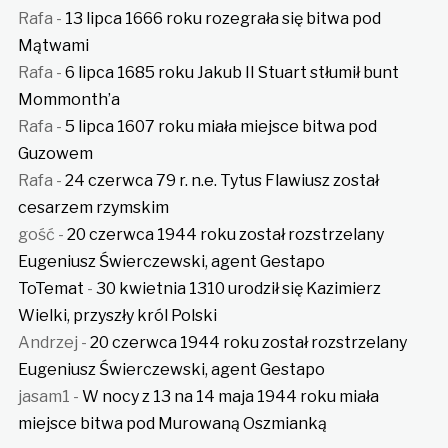
Rafa
-
13 lipca 1666 roku rozegrała się bitwa pod
Mątwami
Rafa
-
6 lipca 1685 roku Jakub II Stuart stłumił bunt
Mommonth’a
Rafa
-
5 lipca 1607 roku miała miejsce bitwa pod
Guzowem
Rafa
-
24 czerwca 79 r. n.e. Tytus Flawiusz został
cesarzem rzymskim
gość
-
20 czerwca 1944 roku został rozstrzelany
Eugeniusz Świerczewski, agent Gestapo
ToTemat
-
30 kwietnia 1310 urodził się Kazimierz
Wielki, przyszły król Polski
Andrzej
-
20 czerwca 1944 roku został rozstrzelany
Eugeniusz Świerczewski, agent Gestapo
jasam1
-
W nocy z 13 na 14 maja 1944 roku miała
miejsce bitwa pod Murowaną Oszmianką