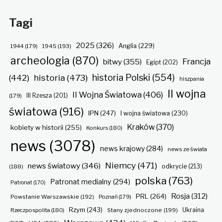
Tagi
2025
(326)
Anglia
(229)
1944
(179)
1945
(193)
archeologia
(870)
Francja
bitwy
(355)
Egipt
(202)
historia Polski
(554)
historia
(473)
(442)
hiszpania
II wojna
II Wojna Światowa
(406)
(179)
III Rzesza
(201)
światowa
(916)
IPN
(247)
I wojna światowa
(230)
Kraków
(370)
kobiety w historii
(255)
Konkurs
(180)
news
(3078)
news krajowy
(284)
news ze świata
Niemcy
(471)
news światowy
(346)
odkrycie
(213)
(188)
polska
(763)
Patronat medialny
(294)
Patronat
(170)
Rosja
(312)
PRL
(264)
Powstanie Warszawskie
(192)
Poznań
(179)
Rzym
(243)
Ukraina
Rzeczpospolita
(180)
Stany zjednoczone
(199)