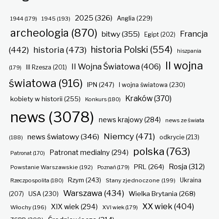
2025
(326)
Anglia
(229)
1944
(179)
1945
(193)
archeologia
(870)
Francja
bitwy
(355)
Egipt
(202)
historia Polski
(554)
historia
(473)
(442)
hiszpania
II wojna
II Wojna Światowa
(406)
(179)
III Rzesza
(201)
światowa
(916)
IPN
(247)
I wojna światowa
(230)
Kraków
(370)
kobiety w historii
(255)
Konkurs
(180)
news
(3078)
news krajowy
(284)
news ze świata
Niemcy
(471)
news światowy
(346)
odkrycie
(213)
(188)
polska
(763)
Patronat medialny
(294)
Patronat
(170)
Rosja
(312)
PRL
(264)
Powstanie Warszawskie
(192)
Poznań
(179)
Rzym
(243)
Ukraina
Rzeczpospolita
(180)
Stany zjednoczone
(199)
Warszawa
(434)
Wielka Brytania
(268)
(207)
USA
(230)
XX wiek
(404)
XIX wiek
(294)
Włochy
(196)
XVI wiek
(179)