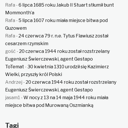
Rafa
-
6 lipca 1685 roku Jakub II Stuart stłumił bunt
Mommonth’a
Rafa
-
5 lipca 1607 roku miała miejsce bitwa pod
Guzowem
Rafa
-
24 czerwca 79 r. n.e. Tytus Flawiusz został
cesarzem rzymskim
gość
-
20 czerwca 1944 roku został rozstrzelany
Eugeniusz Świerczewski, agent Gestapo
ToTemat
-
30 kwietnia 1310 urodził się Kazimierz
Wielki, przyszły król Polski
Andrzej
-
20 czerwca 1944 roku został rozstrzelany
Eugeniusz Świerczewski, agent Gestapo
jasam1
-
W nocy z 13 na 14 maja 1944 roku miała
miejsce bitwa pod Murowaną Oszmianką
Tagi