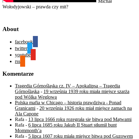
Michał
Wołodyjowski – prawda czy mit?
About
facebook
twitter
youtube
rss
Komentarze
Tragedia Górnośląska cz. IV – Apokalipsa – Tragedia
Górnośląska
-
19 września 1939 roku miała miejsce szarża
pod Wólką Węglową
Polska mafia w Chicago – historia prawdziwa - Ponad
Granicami
-
20 września 1926 roku miał miejsce zamach na
Ala Capone
Rafa
-
13 lipca 1666 roku rozegrała się bitwa pod Mątwami
Rafa
-
6 lipca 1685 roku Jakub II Stuart stłumił bunt
Mommonth’a
Rafa
-
5 lipca 1607 roku miała miejsce bitwa pod Guzowem