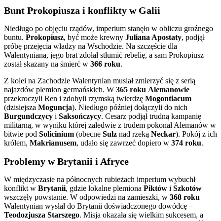
Bunt Prokopiusza i konflikty w Galii
Niedługo po objęciu rządów, imperium stanęło w obliczu groźnego
buntu.
Prokopiusz
, być może krewny
Juliana Apostaty
, podjął
próbę przejęcia władzy na Wschodzie. Na szczęście dla
Walentyniana, jego brat zdołał stłumić rebelię, a sam Prokopiusz
został skazany na śmierć w
366 roku
.
Z kolei na Zachodzie Walentynian musiał zmierzyć się z serią
najazdów plemion germańskich. W
365 roku
Alemanowie
przekroczyli Ren i zdobyli rzymską twierdzę
Mogontiacum
(dzisiejsza
Moguncja
). Niedługo później dołączyli do nich
Burgundczycy
i
Saksończycy
. Cesarz podjął trudną kampanię
militarną, w wyniku której zaledwie z trudem pokonał Alemanów w
bitwie pod
Solicinium
(obecne
Sulz
nad rzeką
Neckar
). Pokój z ich
królem,
Makrianusem
, udało się zawrzeć dopiero w
374 roku
.
Problemy w Brytanii i Afryce
W międzyczasie na północnych rubieżach imperium wybuchł
konflikt w
Brytanii
, gdzie lokalne plemiona
Piktów
i
Szkotów
wszczęły powstanie. W odpowiedzi na zamieszki, w
368 roku
Walentynian wysłał do Brytanii doświadczonego dowódcę –
Teodozjusza Starszego
. Misja okazała się wielkim sukcesem, a