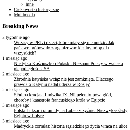
Inne
Ciekawostki historyczne
Multimedia
Breaking News
2 tygodnie ago
Wczasy w PRL i dzieci, które miały się nie nudzić. Jak
państwo próbowało zorganizować idealny urlop dla
wszystkich?
1 miesiąc ago
Nie tylko Kościuszko i Pułaski. Nieznani Polacy w walce o
niepodległość USA
2 miesiące ago
Zbrodnia katyńska wciąż nie jest zamknięta. Dlaczego
prawda o Katyniu nadal uderza w Rosję?
2 miesiące ago
Siódma krucjata Ludwika IX. Nil pełen trupów, głód,
choroby i katastrofa francuskiego króla w Egipcie
3 miesiące ago
Polski Luksor i piramidy na Lubelszczyźnie. Niezwykłe ślady
Egiptu w Polsce
3 miesiące ago
Madryckie corralas: historia sąsiedzkiego życia wraca na ulice