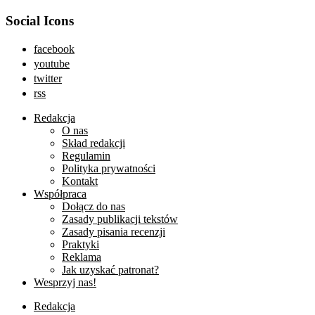
Social Icons
facebook
youtube
twitter
rss
Redakcja
O nas
Skład redakcji
Regulamin
Polityka prywatności
Kontakt
Współpraca
Dołącz do nas
Zasady publikacji tekstów
Zasady pisania recenzji
Praktyki
Reklama
Jak uzyskać patronat?
Wesprzyj nas!
Redakcja