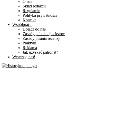
O nas
Skład redakcji
Regulamin
Polityka prywatności
Kontakt
Współpraca
Dołącz do nas
Zasady publikacji tekstów
Zasady pisania recenzji
Praktyki
Reklama
Jak uzyskać patronat?
Wesprzyj nas!