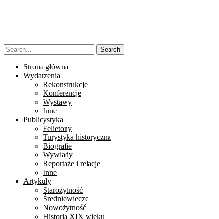
Strona główna
Wydarzenia
Rekonstrukcje
Konferencje
Wystawy
Inne
Publicystyka
Felietony
Turystyka historyczna
Biografie
Wywiady
Reportaże i relacje
Inne
Artykuły
Starożytność
Średniowiecze
Nowożytność
Historia XIX wieku