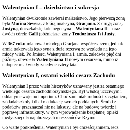
Walentynian I – dziedzictwo i sukcesja
Walentynian dwukrotnie zawierał małżeństwo. Jego pierwszą żoną
była
Marina Severa
, z którą miał syna,
Gracjana
. Z drugą żoną,
Justyną
, doczekał się kolejnego syna –
Walentyniana II
– oraz
dwóch córek:
Galli
(późniejszej żony
Teodozjusza I
) i
Justy
.
W
367 roku
mianował młodego Gracjana współcesarzem, jednak
armia traktowała jego syna z dużą rezerwą ze względu na jego
młody wiek. Po śmierci Walentyniana I, armia, zaledwie pięć dni
później, obwołała
Walentyniana II
nowym cesarzem, mimo iż
chłopiec miał wtedy zaledwie cztery lata.
Walentynian I, ostatni wielki cesarz Zachodu
Walentynian I przez wielu historyków uznawany jest za ostatniego
wielkiego cesarza zachodniorzymskiego. Był władcą uczciwym i
oddanym swojemu imperium. Choć sam miał trudności z czytaniem,
zakładał szkoły i dbał o edukację swoich poddanych. Środki z
podatków przeznaczał nie na luksusy, ale na budowę twierdz i
poprawę infrastruktury, w tym wprowadzenie bezpłatnej opieki
medycznej dla najuboższych mieszkańców Rzymu.
Co warte podkreślenia, Walentynian I był chrześcijaninem, lecz