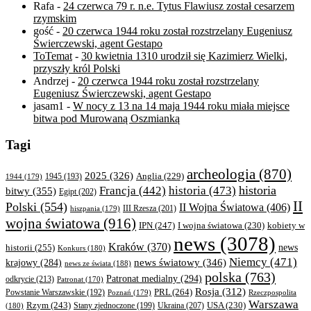
Rafa
-
24 czerwca 79 r. n.e. Tytus Flawiusz został cesarzem
rzymskim
gość
-
20 czerwca 1944 roku został rozstrzelany Eugeniusz
Świerczewski, agent Gestapo
ToTemat
-
30 kwietnia 1310 urodził się Kazimierz Wielki,
przyszły król Polski
Andrzej
-
20 czerwca 1944 roku został rozstrzelany
Eugeniusz Świerczewski, agent Gestapo
jasam1
-
W nocy z 13 na 14 maja 1944 roku miała miejsce
bitwa pod Murowaną Oszmianką
Tagi
archeologia
(870)
2025
(326)
Anglia
(229)
1944
(179)
1945
(193)
historia
Francja
(442)
historia
(473)
bitwy
(355)
Egipt
(202)
II
Polski
(554)
II Wojna Światowa
(406)
III Rzesza
(201)
hiszpania
(179)
wojna światowa
(916)
IPN
(247)
kobiety w
I wojna światowa
(230)
news
(3078)
Kraków
(370)
historii
(255)
news
Konkurs
(180)
Niemcy
(471)
news światowy
(346)
krajowy
(284)
news ze świata
(188)
polska
(763)
Patronat medialny
(294)
odkrycie
(213)
Patronat
(170)
Rosja
(312)
PRL
(264)
Powstanie Warszawskie
(192)
Poznań
(179)
Rzeczpospolita
Warszawa
Rzym
(243)
Ukraina
(207)
USA
(230)
(180)
Stany zjednoczone
(199)