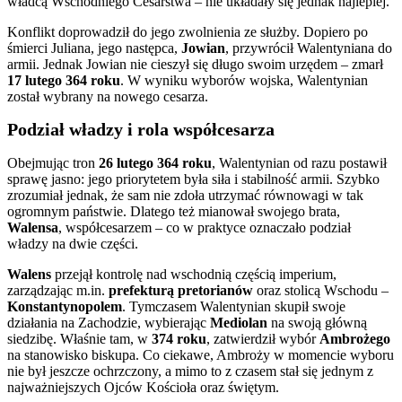
władcą Wschodniego Cesarstwa – nie układały się jednak najlepiej.
Konflikt doprowadził do jego zwolnienia ze służby. Dopiero po
śmierci Juliana, jego następca,
Jowian
, przywrócił Walentyniana do
armii. Jednak Jowian nie cieszył się długo swoim urzędem – zmarł
17 lutego 364 roku
. W wyniku wyborów wojska, Walentynian
został wybrany na nowego cesarza.
Podział władzy i rola współcesarza
Obejmując tron
26 lutego 364 roku
, Walentynian od razu postawił
sprawę jasno: jego priorytetem była siła i stabilność armii. Szybko
zrozumiał jednak, że sam nie zdoła utrzymać równowagi w tak
ogromnym państwie. Dlatego też mianował swojego brata,
Walensa
, współcesarzem – co w praktyce oznaczało podział
władzy na dwie części.
Walens
przejął kontrolę nad wschodnią częścią imperium,
zarządzając m.in.
prefekturą pretorianów
oraz stolicą Wschodu –
Konstantynopolem
. Tymczasem Walentynian skupił swoje
działania na Zachodzie, wybierając
Mediolan
na swoją główną
siedzibę. Właśnie tam, w
374 roku
, zatwierdził wybór
Ambrożego
na stanowisko biskupa. Co ciekawe, Ambroży w momencie wyboru
nie był jeszcze ochrzczony, a mimo to z czasem stał się jednym z
najważniejszych Ojców Kościoła oraz świętym.