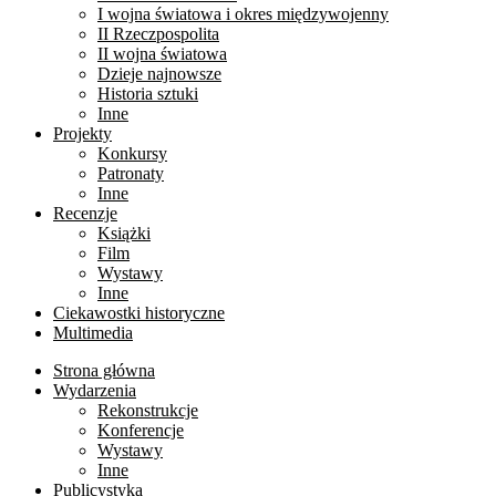
I wojna światowa i okres międzywojenny
II Rzeczpospolita
II wojna światowa
Dzieje najnowsze
Historia sztuki
Inne
Projekty
Konkursy
Patronaty
Inne
Recenzje
Książki
Film
Wystawy
Inne
Ciekawostki historyczne
Multimedia
Strona główna
Wydarzenia
Rekonstrukcje
Konferencje
Wystawy
Inne
Publicystyka