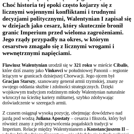
Choć historia tej epoki często kojarzy się z
licznymi wojennymi konfliktami i trudnymi
decyzjami politycznymi, Walentynian I zapisał się
w dziejach jako cesarz, który skutecznie bronił
granic Imperium przed wieloma zagrożeniami.
Jego rządy przypadły na okres, w którym
cesarstwo zmagało się z licznymi wrogami i
wewnętrznymi napięciami.
Flawiusz Walentynian
urodził się w
321 roku
w mieście
Cibalis
,
które dziś znamy jako
Vinkovci
w południowej Panonii – regionie
leżącym w granicach dzisiejszej Chorwacji. Jego ojcem był
Gracjan Starszy
, szanowany generał armii rzymskiej, znany ze
swojego oddania służbie i zdolności strategicznych. Dzięki
wojskowym tradycjom rodzinnym młody Walentynian naturalnie
wkroczył na ścieżkę kariery militarnej, szybko zdobywając
doświadczenie w szeregach armii.
Z czasem osiągnął wysoką pozycję, obejmując dowództwo nad
jazdą pod wodzą
Juliana Apostaty
– cesarza i filozofa, który był
również znany z prób przywrócenia pogańskich tradycji w
Imperium. Relacje między Walentynianem a
Konstancjuszem II
–