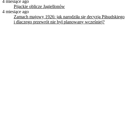
4 miesiące ago
Pijackie oblicze Jagiellonów
4 miesiące ago
Zamach majowy 1926: jak narodziła się decyzja Piłsudskiego
i dlaczego przewrót nie był planowany wcześniej?