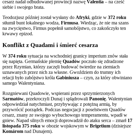
cesarz nadał odbudowanej prowincji nazwę
Valentia
– na cześć
siebie i swojego brata.
Teodozjusz później został wysłany do
Afryki
, gdzie w
372 roku
stłumił bunt lokalnego wodza,
Firmusa
. Wiedząc, że nie ma szans
na zwycięstwo, Firmus popełnił samobójstwo, co zakończyło ten
krwawy epizod.
Konflikt z Quadami i śmierć cesarza
W
374 roku
sytuacja na wschodniej granicy imperium znów stała
się napięta. Germańskie plemię
Quadów
poczuło się zdradzone
przez Rzymian, którzy zaczęli budować twierdze na ziemiach
uznawanych przez nich za własne. Gwoździem do trumny ich
relacji było zabójstwo króla
Gabiniusza
– czyn, za który obwiniano
samego Walentyniana.
Rozgniewani Quadowie, wspierani przez sprzymierzonych
Sarmatów
, przekroczyli Dunaj i splądrowali
Panonię
. Walentynian
odpowiedział natychmiast, przybywając z potężną armią, by
przywrócić porządek. Podczas negocjacji z poselstwem Quadów
cesarz, znany ze swojego wybuchowego temperamentu, wpadł w
gniew. Napad silnych emocji doprowadził do ataku serca – zmarł
17
listopada 375 roku
w obozie wojskowym w
Brigetium
(dzisiejsze
Komárom
nad Dunajem).