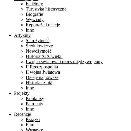
Felietony
Turystyka historyczna
Biografie
Wywiady
Reportaże i relacje
Inne
Artykuły
Starożytność
Średniowiecze
Nowożytność
Historia XIX wieku
I wojna światowa i okres międzywojenny
II Rzeczpospolita
II wojna światowa
Dzieje najnowsze
Historia sztuki
Inne
Projekty
Konkursy
Patronaty
Inne
Recenzje
Książki
Film
Wystawy