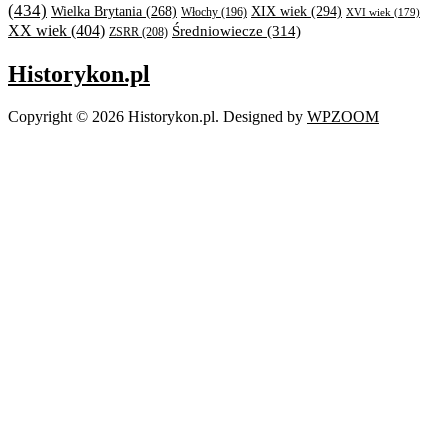
(434)
XIX wiek
(294)
Wielka Brytania
(268)
Włochy
(196)
XVI wiek
(179)
XX wiek
(404)
Średniowiecze
(314)
ZSRR
(208)
Historykon.pl
Copyright © 2026 Historykon.pl.
Designed by
WPZOOM