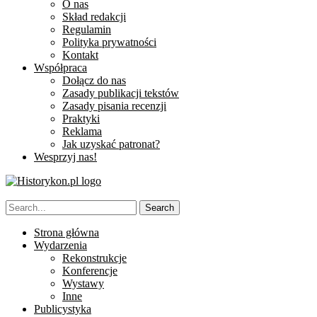
O nas
Skład redakcji
Regulamin
Polityka prywatności
Kontakt
Współpraca
Dołącz do nas
Zasady publikacji tekstów
Zasady pisania recenzji
Praktyki
Reklama
Jak uzyskać patronat?
Wesprzyj nas!
Strona główna
Wydarzenia
Rekonstrukcje
Konferencje
Wystawy
Inne
Publicystyka