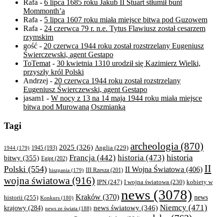
Rafa
-
6 lipca 1685 roku Jakub II Stuart stłumił bunt
Mommonth’a
Rafa
-
5 lipca 1607 roku miała miejsce bitwa pod Guzowem
Rafa
-
24 czerwca 79 r. n.e. Tytus Flawiusz został cesarzem
rzymskim
gość
-
20 czerwca 1944 roku został rozstrzelany Eugeniusz
Świerczewski, agent Gestapo
ToTemat
-
30 kwietnia 1310 urodził się Kazimierz Wielki,
przyszły król Polski
Andrzej
-
20 czerwca 1944 roku został rozstrzelany
Eugeniusz Świerczewski, agent Gestapo
jasam1
-
W nocy z 13 na 14 maja 1944 roku miała miejsce
bitwa pod Murowaną Oszmianką
Tagi
archeologia
(870)
2025
(326)
Anglia
(229)
1944
(179)
1945
(193)
historia
Francja
(442)
historia
(473)
bitwy
(355)
Egipt
(202)
II
Polski
(554)
II Wojna Światowa
(406)
III Rzesza
(201)
hiszpania
(179)
wojna światowa
(916)
IPN
(247)
kobiety w
I wojna światowa
(230)
news
(3078)
Kraków
(370)
historii
(255)
news
Konkurs
(180)
Niemcy
(471)
news światowy
(346)
krajowy
(284)
news ze świata
(188)