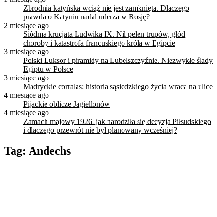
Zbrodnia katyńska wciąż nie jest zamknięta. Dlaczego
prawda o Katyniu nadal uderza w Rosję?
2 miesiące ago
Siódma krucjata Ludwika IX. Nil pełen trupów, głód,
choroby i katastrofa francuskiego króla w Egipcie
3 miesiące ago
Polski Luksor i piramidy na Lubelszczyźnie. Niezwykłe ślady
Egiptu w Polsce
3 miesiące ago
Madryckie corralas: historia sąsiedzkiego życia wraca na ulice
4 miesiące ago
Pijackie oblicze Jagiellonów
4 miesiące ago
Zamach majowy 1926: jak narodziła się decyzja Piłsudskiego
i dlaczego przewrót nie był planowany wcześniej?
Tag:
Andechs