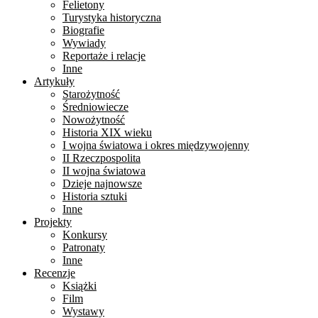
Felietony
Turystyka historyczna
Biografie
Wywiady
Reportaże i relacje
Inne
Artykuły
Starożytność
Średniowiecze
Nowożytność
Historia XIX wieku
I wojna światowa i okres międzywojenny
II Rzeczpospolita
II wojna światowa
Dzieje najnowsze
Historia sztuki
Inne
Projekty
Konkursy
Patronaty
Inne
Recenzje
Książki
Film
Wystawy