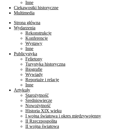
Inne
Ciekawostki historyczne
Multimedia
Strona główna
Wydarzenia
Rekonstrukcje
Konferencje
Wystawy
Inne
Publicystyka
Felietony
Turystyka historyczna
Biografie
Wywiady
Reportaże i relacje
Inne
Artykuły
Starożytność
Średniowiecze
Nowożytność
Historia XIX wieku
I wojna światowa i okres międzywojenny
II Rzeczpospolita
II wojna światowa