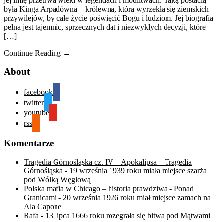
jej imię przetrwa wieki w legendach i modlitwach. Taką postacią
była Kinga Arpadówna – królewna, która wyrzekła się ziemskich
przywilejów, by całe życie poświęcić Bogu i ludziom. Jej biografia
pełna jest tajemnic, sprzecznych dat i niezwykłych decyzji, które
[…]
Continue Reading →
About
facebook
twitter
youtube
rss
Komentarze
Tragedia Górnośląska cz. IV – Apokalipsa – Tragedia
Górnośląska
-
19 września 1939 roku miała miejsce szarża
pod Wólką Węglową
Polska mafia w Chicago – historia prawdziwa - Ponad
Granicami
-
20 września 1926 roku miał miejsce zamach na
Ala Capone
Rafa
-
13 lipca 1666 roku rozegrała się bitwa pod Mątwami