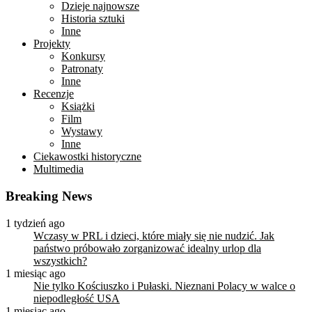
Dzieje najnowsze
Historia sztuki
Inne
Projekty
Konkursy
Patronaty
Inne
Recenzje
Książki
Film
Wystawy
Inne
Ciekawostki historyczne
Multimedia
Breaking News
1 tydzień ago
Wczasy w PRL i dzieci, które miały się nie nudzić. Jak
państwo próbowało zorganizować idealny urlop dla
wszystkich?
1 miesiąc ago
Nie tylko Kościuszko i Pułaski. Nieznani Polacy w walce o
niepodległość USA
1 miesiąc ago