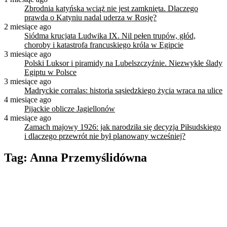
Zbrodnia katyńska wciąż nie jest zamknięta. Dlaczego
prawda o Katyniu nadal uderza w Rosję?
2 miesiące ago
Siódma krucjata Ludwika IX. Nil pełen trupów, głód,
choroby i katastrofa francuskiego króla w Egipcie
3 miesiące ago
Polski Luksor i piramidy na Lubelszczyźnie. Niezwykłe ślady
Egiptu w Polsce
3 miesiące ago
Madryckie corralas: historia sąsiedzkiego życia wraca na ulice
4 miesiące ago
Pijackie oblicze Jagiellonów
4 miesiące ago
Zamach majowy 1926: jak narodziła się decyzja Piłsudskiego
i dlaczego przewrót nie był planowany wcześniej?
Tag:
Anna Przemyślidówna