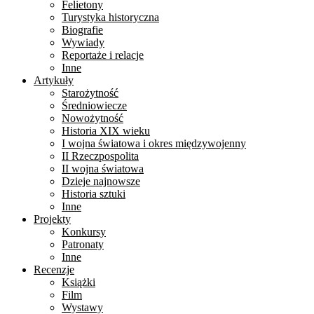
Felietony
Turystyka historyczna
Biografie
Wywiady
Reportaże i relacje
Inne
Artykuły
Starożytność
Średniowiecze
Nowożytność
Historia XIX wieku
I wojna światowa i okres międzywojenny
II Rzeczpospolita
II wojna światowa
Dzieje najnowsze
Historia sztuki
Inne
Projekty
Konkursy
Patronaty
Inne
Recenzje
Książki
Film
Wystawy