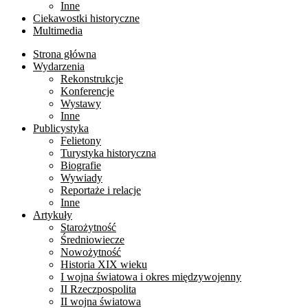
Inne
Ciekawostki historyczne
Multimedia
Strona główna
Wydarzenia
Rekonstrukcje
Konferencje
Wystawy
Inne
Publicystyka
Felietony
Turystyka historyczna
Biografie
Wywiady
Reportaże i relacje
Inne
Artykuły
Starożytność
Średniowiecze
Nowożytność
Historia XIX wieku
I wojna światowa i okres międzywojenny
II Rzeczpospolita
II wojna światowa