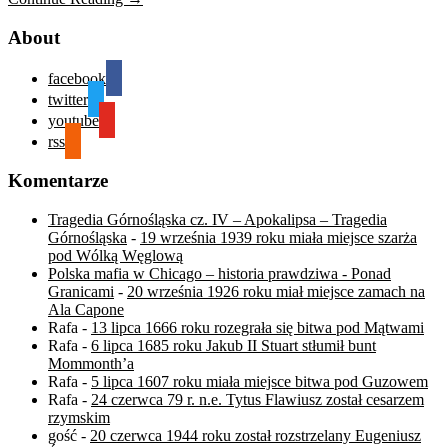
About
facebook
twitter
youtube
rss
Komentarze
Tragedia Górnośląska cz. IV – Apokalipsa – Tragedia
Górnośląska
-
19 września 1939 roku miała miejsce szarża
pod Wólką Węglową
Polska mafia w Chicago – historia prawdziwa - Ponad
Granicami
-
20 września 1926 roku miał miejsce zamach na
Ala Capone
Rafa
-
13 lipca 1666 roku rozegrała się bitwa pod Mątwami
Rafa
-
6 lipca 1685 roku Jakub II Stuart stłumił bunt
Mommonth’a
Rafa
-
5 lipca 1607 roku miała miejsce bitwa pod Guzowem
Rafa
-
24 czerwca 79 r. n.e. Tytus Flawiusz został cesarzem
rzymskim
gość
-
20 czerwca 1944 roku został rozstrzelany Eugeniusz