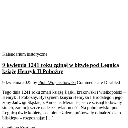
Kalendarium historyczne
9 kwietnia 1241 roku zginął w bitwie pod Legnicą
książę Henryk II Pobożny
9 kwietnia 2025
by
Piotr Wojciechowski
Comments are Disabled
Tego dnia 1241 roku zmarł książę śląski, krakowski i wielkopolski –
Henryk II Pobożny. Był synem księcia Henryka I Brodatego i jego
żony Jadwigi Śląskiej z Andechs-Meran Jej serce ścisnął lodowaty
strach, zanim jeszcze nadeszła wiadomość. Na pobojowisku pod
Legnicą dwie kobiety, osłabione żalem, próbowały odnaleźć ciało
bliskiego – rozpoznając […]
Continue Reading →