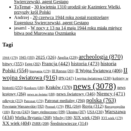
Świerczewski, agent Gestapo
ToTemat
-
30 kwietnia 1310 urodził się Kazimierz Wielki,
przyszły król Polski
Andrzej
-
20 czerwca 1944 roku został rozstrzelany
Eugeniusz Świerczewski, agent Gestapo
jasam1
-
W nocy z 13 na 14 maja 1944 roku miała miejsce
bitwa pod Murowaną Oszmianką
Tagi
archeologia
(870)
2025
(326)
Anglia
(229)
1944
(179)
1945
(193)
historia
Francja
(442)
historia
(473)
bitwy
(355)
Egipt
(202)
II
Polski
(554)
II Wojna Światowa
(406)
III Rzesza
(201)
hiszpania
(179)
wojna światowa
(916)
IPN
(247)
kobiety w
I wojna światowa
(230)
news
(3078)
Kraków
(370)
historii
(255)
news
Konkurs
(180)
Niemcy
(471)
news światowy
(346)
krajowy
(284)
news ze świata
(188)
polska
(763)
Patronat medialny
(294)
odkrycie
(213)
Patronat
(170)
Rosja
(312)
PRL
(264)
Powstanie Warszawskie
(192)
Poznań
(179)
Rzeczpospolita
Warszawa
Rzym
(243)
Ukraina
(207)
USA
(230)
(180)
Stany zjednoczone
(199)
(434)
XIX wiek
(294)
Wielka Brytania
(268)
Włochy
(196)
XVI wiek
(179)
XX wiek
(404)
Średniowiecze
(314)
ZSRR
(208)