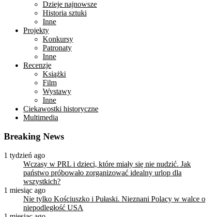
Dzieje najnowsze
Historia sztuki
Inne
Projekty
Konkursy
Patronaty
Inne
Recenzje
Książki
Film
Wystawy
Inne
Ciekawostki historyczne
Multimedia
Breaking News
1 tydzień ago
Wczasy w PRL i dzieci, które miały się nie nudzić. Jak
państwo próbowało zorganizować idealny urlop dla
wszystkich?
1 miesiąc ago
Nie tylko Kościuszko i Pułaski. Nieznani Polacy w walce o
niepodległość USA
1 miesiąc ago