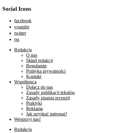
Social Icons
facebook
youtube
twitter
rss
Redakcja
O nas
Skład redakcji
Regulamin
Polityka prywatności
Kontakt
Współpraca
Dołącz do nas
Zasady publikacji tekstów
Zasady pisania recenzji
Praktyki
Reklama
Jak uzyskać patronat?
Wesprzyj nas!
Redakcja