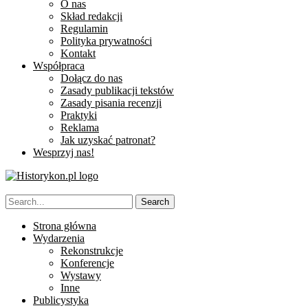
O nas
Skład redakcji
Regulamin
Polityka prywatności
Kontakt
Współpraca
Dołącz do nas
Zasady publikacji tekstów
Zasady pisania recenzji
Praktyki
Reklama
Jak uzyskać patronat?
Wesprzyj nas!
Strona główna
Wydarzenia
Rekonstrukcje
Konferencje
Wystawy
Inne
Publicystyka