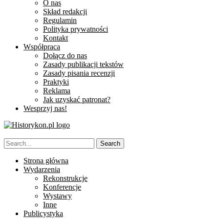
O nas
Skład redakcji
Regulamin
Polityka prywatności
Kontakt
Współpraca
Dołącz do nas
Zasady publikacji tekstów
Zasady pisania recenzji
Praktyki
Reklama
Jak uzyskać patronat?
Wesprzyj nas!
Strona główna
Wydarzenia
Rekonstrukcje
Konferencje
Wystawy
Inne
Publicystyka