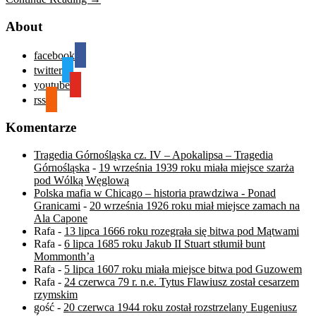
About
facebook
twitter
youtube
rss
Komentarze
Tragedia Górnośląska cz. IV – Apokalipsa – Tragedia
Górnośląska
-
19 września 1939 roku miała miejsce szarża
pod Wólką Węglową
Polska mafia w Chicago – historia prawdziwa - Ponad
Granicami
-
20 września 1926 roku miał miejsce zamach na
Ala Capone
Rafa
-
13 lipca 1666 roku rozegrała się bitwa pod Mątwami
Rafa
-
6 lipca 1685 roku Jakub II Stuart stłumił bunt
Mommonth’a
Rafa
-
5 lipca 1607 roku miała miejsce bitwa pod Guzowem
Rafa
-
24 czerwca 79 r. n.e. Tytus Flawiusz został cesarzem
rzymskim
gość
-
20 czerwca 1944 roku został rozstrzelany Eugeniusz