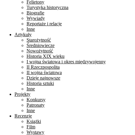
Felietony
Turystyka historyczna
Biografie
Wywiady
Reportaże i relacje
Inne
Artykuły
Starożytność
Średniowiecze
Nowożytność
Historia XIX wieku
I wojna światowa i okres międzywojenny
II Rzeczpospolita
II wojna światowa
Dzieje najnowsze
Historia sztuki
Inne
Projekty
Konkursy
Patronaty
Inne
Recenzje
Książki
Film
Wystawy