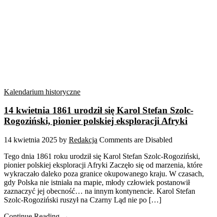
Kalendarium historyczne
14 kwietnia 1861 urodził się Karol Stefan Szolc-
Rogoziński, pionier polskiej eksploracji Afryki
14 kwietnia 2025
by
Redakcja
Comments are Disabled
Tego dnia 1861 roku urodził się Karol Stefan Szolc-Rogoziński,
pionier polskiej eksploracji Afryki Zaczęło się od marzenia, które
wykraczało daleko poza granice okupowanego kraju. W czasach,
gdy Polska nie istniała na mapie, młody człowiek postanowił
zaznaczyć jej obecność… na innym kontynencie. Karol Stefan
Szolc-Rogoziński ruszył na Czarny Ląd nie po […]
Continue Reading →