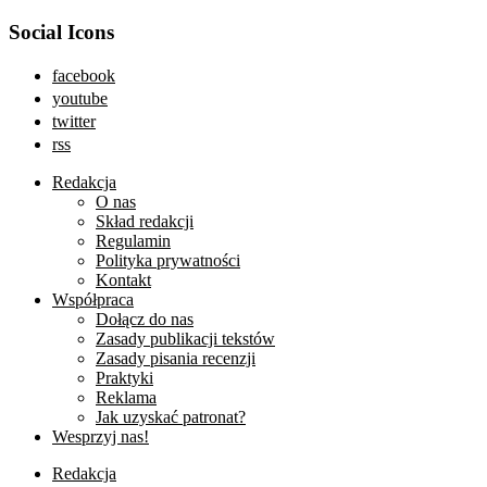
Social Icons
facebook
youtube
twitter
rss
Redakcja
O nas
Skład redakcji
Regulamin
Polityka prywatności
Kontakt
Współpraca
Dołącz do nas
Zasady publikacji tekstów
Zasady pisania recenzji
Praktyki
Reklama
Jak uzyskać patronat?
Wesprzyj nas!
Redakcja