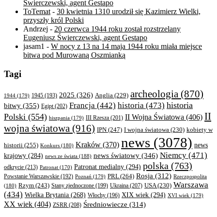
Świerczewski, agent Gestapo
ToTemat
-
30 kwietnia 1310 urodził się Kazimierz Wielki,
przyszły król Polski
Andrzej
-
20 czerwca 1944 roku został rozstrzelany
Eugeniusz Świerczewski, agent Gestapo
jasam1
-
W nocy z 13 na 14 maja 1944 roku miała miejsce
bitwa pod Murowaną Oszmianką
Tagi
archeologia
(870)
2025
(326)
Anglia
(229)
1944
(179)
1945
(193)
historia
Francja
(442)
historia
(473)
bitwy
(355)
Egipt
(202)
II
Polski
(554)
II Wojna Światowa
(406)
III Rzesza
(201)
hiszpania
(179)
wojna światowa
(916)
IPN
(247)
kobiety w
I wojna światowa
(230)
news
(3078)
Kraków
(370)
historii
(255)
news
Konkurs
(180)
Niemcy
(471)
news światowy
(346)
krajowy
(284)
news ze świata
(188)
polska
(763)
Patronat medialny
(294)
odkrycie
(213)
Patronat
(170)
Rosja
(312)
PRL
(264)
Powstanie Warszawskie
(192)
Poznań
(179)
Rzeczpospolita
Warszawa
Rzym
(243)
Ukraina
(207)
USA
(230)
(180)
Stany zjednoczone
(199)
(434)
XIX wiek
(294)
Wielka Brytania
(268)
Włochy
(196)
XVI wiek
(179)
XX wiek
(404)
Średniowiecze
(314)
ZSRR
(208)