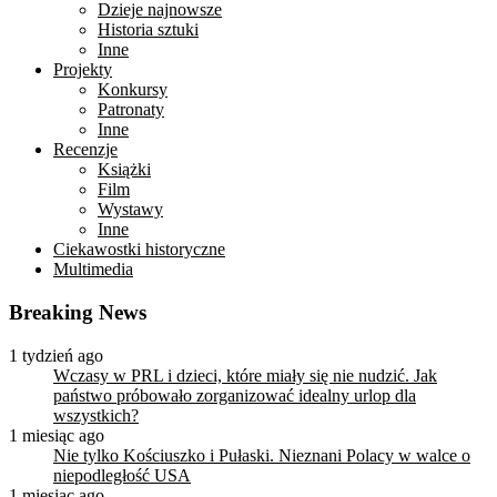
Dzieje najnowsze
Historia sztuki
Inne
Projekty
Konkursy
Patronaty
Inne
Recenzje
Książki
Film
Wystawy
Inne
Ciekawostki historyczne
Multimedia
Breaking News
1 tydzień ago
Wczasy w PRL i dzieci, które miały się nie nudzić. Jak
państwo próbowało zorganizować idealny urlop dla
wszystkich?
1 miesiąc ago
Nie tylko Kościuszko i Pułaski. Nieznani Polacy w walce o
niepodległość USA
1 miesiąc ago