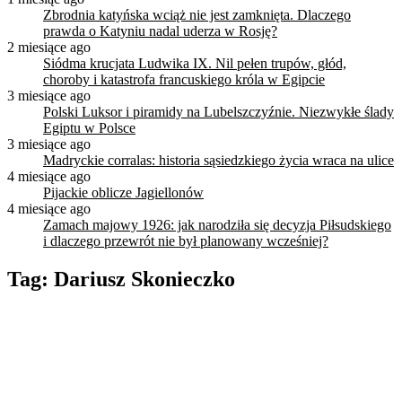
Zbrodnia katyńska wciąż nie jest zamknięta. Dlaczego
prawda o Katyniu nadal uderza w Rosję?
2 miesiące ago
Siódma krucjata Ludwika IX. Nil pełen trupów, głód,
choroby i katastrofa francuskiego króla w Egipcie
3 miesiące ago
Polski Luksor i piramidy na Lubelszczyźnie. Niezwykłe ślady
Egiptu w Polsce
3 miesiące ago
Madryckie corralas: historia sąsiedzkiego życia wraca na ulice
4 miesiące ago
Pijackie oblicze Jagiellonów
4 miesiące ago
Zamach majowy 1926: jak narodziła się decyzja Piłsudskiego
i dlaczego przewrót nie był planowany wcześniej?
Tag:
Dariusz Skonieczko