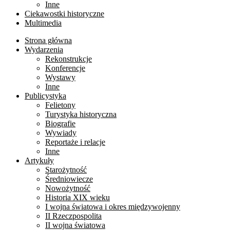
Inne
Ciekawostki historyczne
Multimedia
Strona główna
Wydarzenia
Rekonstrukcje
Konferencje
Wystawy
Inne
Publicystyka
Felietony
Turystyka historyczna
Biografie
Wywiady
Reportaże i relacje
Inne
Artykuły
Starożytność
Średniowiecze
Nowożytność
Historia XIX wieku
I wojna światowa i okres międzywojenny
II Rzeczpospolita
II wojna światowa