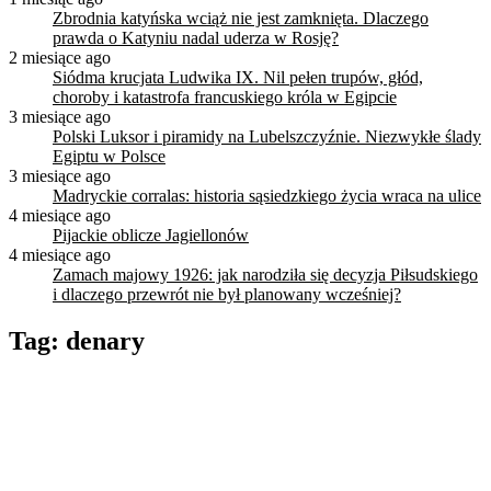
Zbrodnia katyńska wciąż nie jest zamknięta. Dlaczego
prawda o Katyniu nadal uderza w Rosję?
2 miesiące ago
Siódma krucjata Ludwika IX. Nil pełen trupów, głód,
choroby i katastrofa francuskiego króla w Egipcie
3 miesiące ago
Polski Luksor i piramidy na Lubelszczyźnie. Niezwykłe ślady
Egiptu w Polsce
3 miesiące ago
Madryckie corralas: historia sąsiedzkiego życia wraca na ulice
4 miesiące ago
Pijackie oblicze Jagiellonów
4 miesiące ago
Zamach majowy 1926: jak narodziła się decyzja Piłsudskiego
i dlaczego przewrót nie był planowany wcześniej?
Tag:
denary