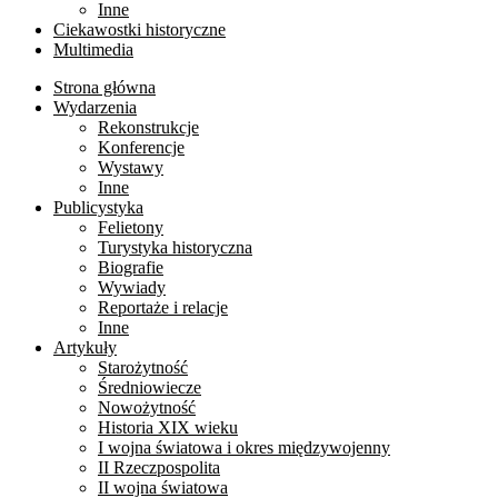
Inne
Ciekawostki historyczne
Multimedia
Strona główna
Wydarzenia
Rekonstrukcje
Konferencje
Wystawy
Inne
Publicystyka
Felietony
Turystyka historyczna
Biografie
Wywiady
Reportaże i relacje
Inne
Artykuły
Starożytność
Średniowiecze
Nowożytność
Historia XIX wieku
I wojna światowa i okres międzywojenny
II Rzeczpospolita
II wojna światowa