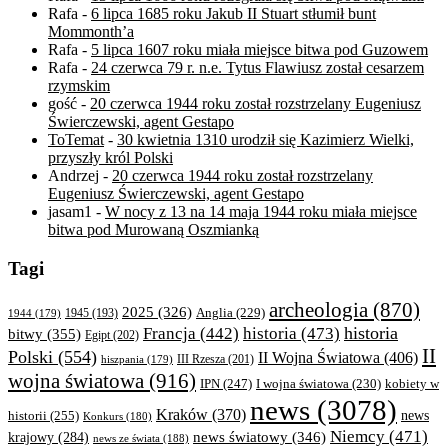
Rafa
-
6 lipca 1685 roku Jakub II Stuart stłumił bunt
Mommonth’a
Rafa
-
5 lipca 1607 roku miała miejsce bitwa pod Guzowem
Rafa
-
24 czerwca 79 r. n.e. Tytus Flawiusz został cesarzem
rzymskim
gość
-
20 czerwca 1944 roku został rozstrzelany Eugeniusz
Świerczewski, agent Gestapo
ToTemat
-
30 kwietnia 1310 urodził się Kazimierz Wielki,
przyszły król Polski
Andrzej
-
20 czerwca 1944 roku został rozstrzelany
Eugeniusz Świerczewski, agent Gestapo
jasam1
-
W nocy z 13 na 14 maja 1944 roku miała miejsce
bitwa pod Murowaną Oszmianką
Tagi
archeologia
(870)
2025
(326)
Anglia
(229)
1944
(179)
1945
(193)
historia
Francja
(442)
historia
(473)
bitwy
(355)
Egipt
(202)
II
Polski
(554)
II Wojna Światowa
(406)
III Rzesza
(201)
hiszpania
(179)
wojna światowa
(916)
IPN
(247)
kobiety w
I wojna światowa
(230)
news
(3078)
Kraków
(370)
historii
(255)
news
Konkurs
(180)
Niemcy
(471)
news światowy
(346)
krajowy
(284)
news ze świata
(188)