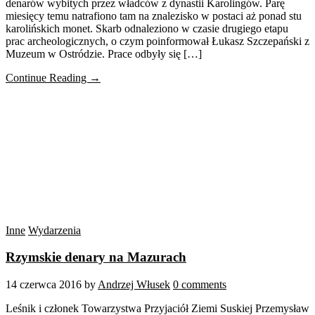
denarów wybitych przez władców z dynastii Karolingów. Parę
miesięcy temu natrafiono tam na znalezisko w postaci aż ponad stu
karolińskich monet. Skarb odnaleziono w czasie drugiego etapu
prac archeologicznych, o czym poinformował Łukasz Szczepański z
Muzeum w Ostródzie. Prace odbyły się […]
Continue Reading →
Inne
Wydarzenia
Rzymskie denary na Mazurach
14 czerwca 2016
by
Andrzej Włusek
0 comments
Leśnik i członek Towarzystwa Przyjaciół Ziemi Suskiej Przemysław