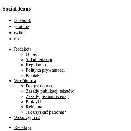
Social Icons
facebook
youtube
twitter
rss
Redakcja
O nas
Skład redakcji
Regulamin
Polityka prywatności
Kontakt
Współpraca
Dołącz do nas
Zasady publikacji tekstów
Zasady pisania recenzji
Praktyki
Reklama
Jak uzyskać patronat?
Wesprzyj nas!
Redakcja