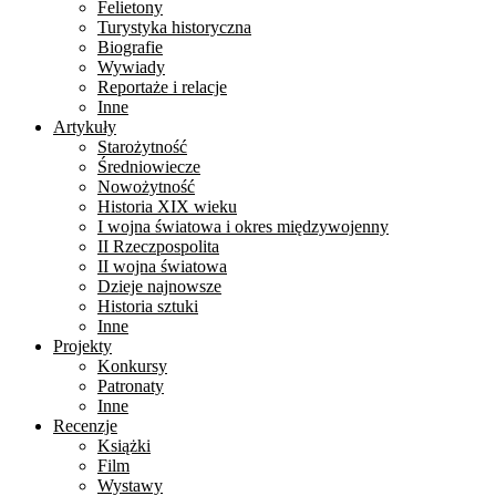
Felietony
Turystyka historyczna
Biografie
Wywiady
Reportaże i relacje
Inne
Artykuły
Starożytność
Średniowiecze
Nowożytność
Historia XIX wieku
I wojna światowa i okres międzywojenny
II Rzeczpospolita
II wojna światowa
Dzieje najnowsze
Historia sztuki
Inne
Projekty
Konkursy
Patronaty
Inne
Recenzje
Książki
Film
Wystawy