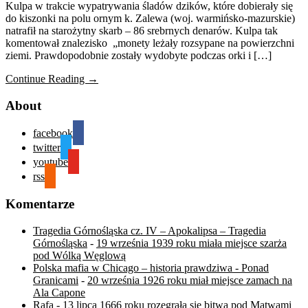
Kulpa w trakcie wypatrywania śladów dzików, które dobierały się
do kiszonki na polu ornym k. Zalewa (woj. warmińsko-mazurskie)
natrafił na starożytny skarb – 86 srebrnych denarów. Kulpa tak
komentował znalezisko „monety leżały rozsypane na powierzchni
ziemi. Prawdopodobnie zostały wydobyte podczas orki i […]
Continue Reading →
About
facebook
twitter
youtube
rss
Komentarze
Tragedia Górnośląska cz. IV – Apokalipsa – Tragedia
Górnośląska
-
19 września 1939 roku miała miejsce szarża
pod Wólką Węglową
Polska mafia w Chicago – historia prawdziwa - Ponad
Granicami
-
20 września 1926 roku miał miejsce zamach na
Ala Capone
Rafa
-
13 lipca 1666 roku rozegrała się bitwa pod Mątwami