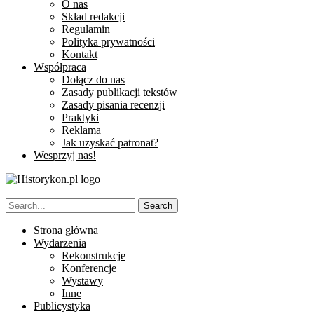
O nas
Skład redakcji
Regulamin
Polityka prywatności
Kontakt
Współpraca
Dołącz do nas
Zasady publikacji tekstów
Zasady pisania recenzji
Praktyki
Reklama
Jak uzyskać patronat?
Wesprzyj nas!
Strona główna
Wydarzenia
Rekonstrukcje
Konferencje
Wystawy
Inne
Publicystyka