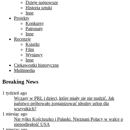
Dzieje najnowsze
Historia sztuki
Inne
Projekty
Konkursy
Patronaty
Inne
Recenzje
Książki
Film
Wystawy
Inne
Ciekawostki historyczne
Multimedia
Breaking News
1 tydzień ago
Wczasy w PRL i dzieci, które miały się nie nudzić. Jak
państwo próbowało zorganizować idealny urlop dla
wszystkich?
1 miesiąc ago
Nie tylko Kościuszko i Pułaski. Nieznani Polacy w walce o
niepodległość USA
1 miesiąc ago