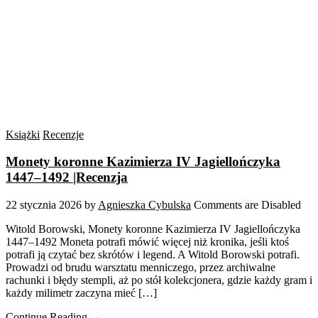
Książki
Recenzje
Monety koronne Kazimierza IV Jagiellończyka
1447–1492 |Recenzja
22 stycznia 2026
by
Agnieszka Cybulska
Comments are Disabled
Witold Borowski, Monety koronne Kazimierza IV Jagiellończyka
1447–1492 Moneta potrafi mówić więcej niż kronika, jeśli ktoś
potrafi ją czytać bez skrótów i legend. A Witold Borowski potrafi.
Prowadzi od brudu warsztatu menniczego, przez archiwalne
rachunki i błędy stempli, aż po stół kolekcjonera, gdzie każdy gram i
każdy milimetr zaczyna mieć […]
Continue Reading →