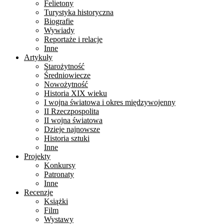
Felietony
Turystyka historyczna
Biografie
Wywiady
Reportaże i relacje
Inne
Artykuły
Starożytność
Średniowiecze
Nowożytność
Historia XIX wieku
I wojna światowa i okres międzywojenny
II Rzeczpospolita
II wojna światowa
Dzieje najnowsze
Historia sztuki
Inne
Projekty
Konkursy
Patronaty
Inne
Recenzje
Książki
Film
Wystawy