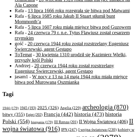
Ala Capone
Rafa
-
13 lipca 1666 roku rozegrała się bitwa pod Mątwami
Rafa
-
6 lipca 1685 roku Jakub II Stuart stłumił bunt
Mommonth’a
Rafa
-
5 lipca 1607 roku miała miejsce bitwa pod Guzowem
Rafa
-
24 czerwca 79 r. n.e. Tytus Flawiusz został cesarzem
rzymskim
gość
-
20 czerwca 1944 roku został rozstrzelany Eugeniusz
Świerczewski, agent Gestapo
ToTemat
-
30 kwietnia 1310 urodził się Kazimierz Wielki,
przyszły król Polski
Andrzej
-
20 czerwca 1944 roku został rozstrzelany
Eugeniusz Świerczewski, agent Gestapo
jasam1
-
W nocy z 13 na 14 maja 1944 roku miała miejsce
bitwa pod Murowaną Oszmianką
Tagi
archeologia
(870)
2025
(326)
Anglia
(229)
1944
(179)
1945
(193)
historia
Francja
(442)
historia
(473)
bitwy
(355)
Egipt
(202)
II
Polski
(554)
II Wojna Światowa
(406)
III Rzesza
(201)
hiszpania
(179)
wojna światowa
(916)
IPN
(247)
kobiety w
I wojna światowa
(230)