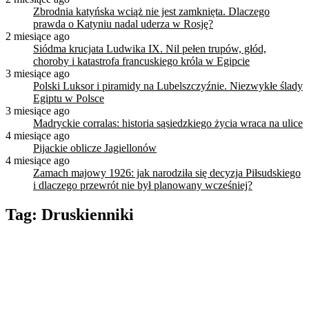
Zbrodnia katyńska wciąż nie jest zamknięta. Dlaczego
prawda o Katyniu nadal uderza w Rosję?
2 miesiące ago
Siódma krucjata Ludwika IX. Nil pełen trupów, głód,
choroby i katastrofa francuskiego króla w Egipcie
3 miesiące ago
Polski Luksor i piramidy na Lubelszczyźnie. Niezwykłe ślady
Egiptu w Polsce
3 miesiące ago
Madryckie corralas: historia sąsiedzkiego życia wraca na ulice
4 miesiące ago
Pijackie oblicze Jagiellonów
4 miesiące ago
Zamach majowy 1926: jak narodziła się decyzja Piłsudskiego
i dlaczego przewrót nie był planowany wcześniej?
Tag:
Druskienniki