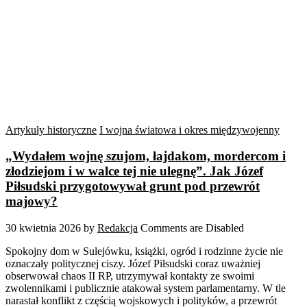
Artykuły historyczne
I wojna światowa i okres międzywojenny
„Wydałem wojnę szujom, łajdakom, mordercom i
złodziejom i w walce tej nie ulegnę”. Jak Józef
Piłsudski przygotowywał grunt pod przewrót
majowy?
30 kwietnia 2026
by
Redakcja
Comments are Disabled
Spokojny dom w Sulejówku, książki, ogród i rodzinne życie nie
oznaczały politycznej ciszy. Józef Piłsudski coraz uważniej
obserwował chaos II RP, utrzymywał kontakty ze swoimi
zwolennikami i publicznie atakował system parlamentarny. W tle
narastał konflikt z częścią wojskowych i polityków, a przewrót