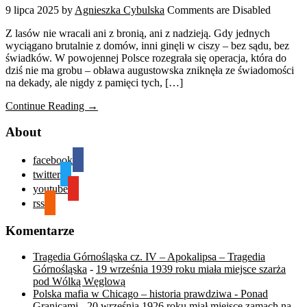
9 lipca 2025
by
Agnieszka Cybulska
Comments are Disabled
Z lasów nie wracali ani z bronią, ani z nadzieją. Gdy jednych
wyciągano brutalnie z domów, inni ginęli w ciszy – bez sądu, bez
świadków. W powojennej Polsce rozegrała się operacja, która do
dziś nie ma grobu – obława augustowska zniknęła ze świadomości
na dekady, ale nigdy z pamięci tych, […]
Continue Reading →
About
facebook
twitter
youtube
rss
Komentarze
Tragedia Górnośląska cz. IV – Apokalipsa – Tragedia
Górnośląska
-
19 września 1939 roku miała miejsce szarża
pod Wólką Węglową
Polska mafia w Chicago – historia prawdziwa - Ponad
Granicami
-
20 września 1926 roku miał miejsce zamach na