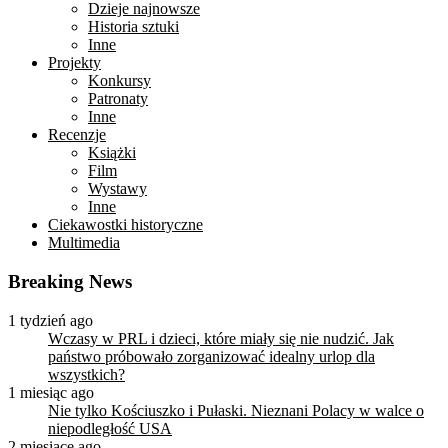
Dzieje najnowsze
Historia sztuki
Inne
Projekty
Konkursy
Patronaty
Inne
Recenzje
Książki
Film
Wystawy
Inne
Ciekawostki historyczne
Multimedia
Breaking News
1 tydzień ago
Wczasy w PRL i dzieci, które miały się nie nudzić. Jak
państwo próbowało zorganizować idealny urlop dla
wszystkich?
1 miesiąc ago
Nie tylko Kościuszko i Pułaski. Nieznani Polacy w walce o
niepodległość USA
2 miesiące ago