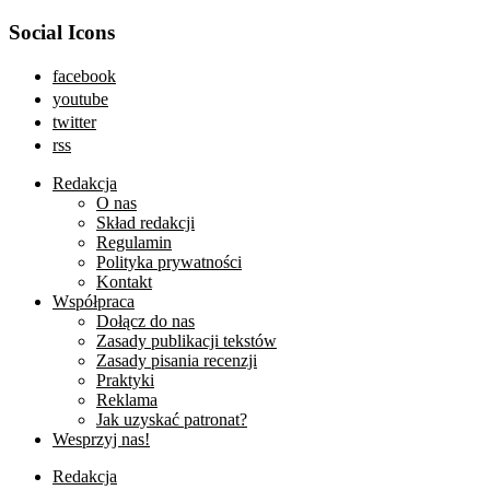
Social Icons
facebook
youtube
twitter
rss
Redakcja
O nas
Skład redakcji
Regulamin
Polityka prywatności
Kontakt
Współpraca
Dołącz do nas
Zasady publikacji tekstów
Zasady pisania recenzji
Praktyki
Reklama
Jak uzyskać patronat?
Wesprzyj nas!
Redakcja