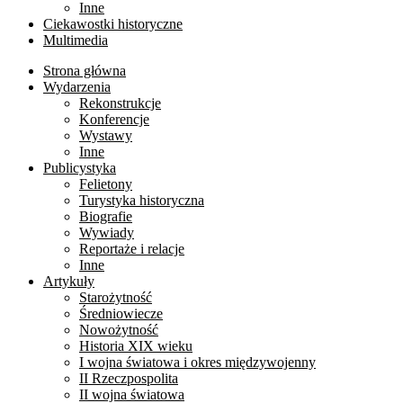
Inne
Ciekawostki historyczne
Multimedia
Strona główna
Wydarzenia
Rekonstrukcje
Konferencje
Wystawy
Inne
Publicystyka
Felietony
Turystyka historyczna
Biografie
Wywiady
Reportaże i relacje
Inne
Artykuły
Starożytność
Średniowiecze
Nowożytność
Historia XIX wieku
I wojna światowa i okres międzywojenny
II Rzeczpospolita
II wojna światowa