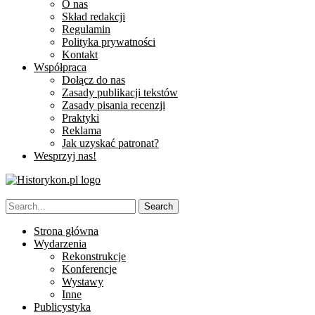
O nas
Skład redakcji
Regulamin
Polityka prywatności
Kontakt
Współpraca
Dołącz do nas
Zasady publikacji tekstów
Zasady pisania recenzji
Praktyki
Reklama
Jak uzyskać patronat?
Wesprzyj nas!
Strona główna
Wydarzenia
Rekonstrukcje
Konferencje
Wystawy
Inne
Publicystyka