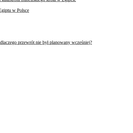
Egiptu w Polsce
 dlaczego przewrót nie był planowany wcześniej?