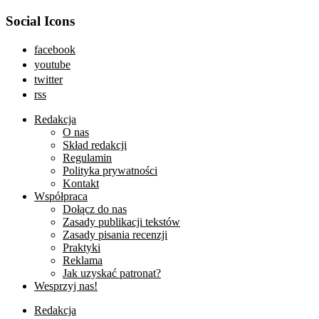
Social Icons
facebook
youtube
twitter
rss
Redakcja
O nas
Skład redakcji
Regulamin
Polityka prywatności
Kontakt
Współpraca
Dołącz do nas
Zasady publikacji tekstów
Zasady pisania recenzji
Praktyki
Reklama
Jak uzyskać patronat?
Wesprzyj nas!
Redakcja