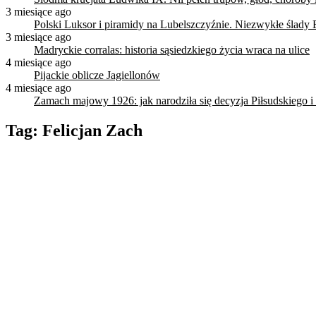
3 miesiące ago
Polski Luksor i piramidy na Lubelszczyźnie. Niezwykłe ślady 
3 miesiące ago
Madryckie corralas: historia sąsiedzkiego życia wraca na ulice
4 miesiące ago
Pijackie oblicze Jagiellonów
4 miesiące ago
Zamach majowy 1926: jak narodziła się decyzja Piłsudskiego i
Tag:
Felicjan Zach