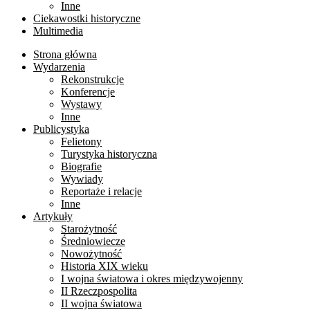
Inne
Ciekawostki historyczne
Multimedia
Strona główna
Wydarzenia
Rekonstrukcje
Konferencje
Wystawy
Inne
Publicystyka
Felietony
Turystyka historyczna
Biografie
Wywiady
Reportaże i relacje
Inne
Artykuły
Starożytność
Średniowiecze
Nowożytność
Historia XIX wieku
I wojna światowa i okres międzywojenny
II Rzeczpospolita
II wojna światowa