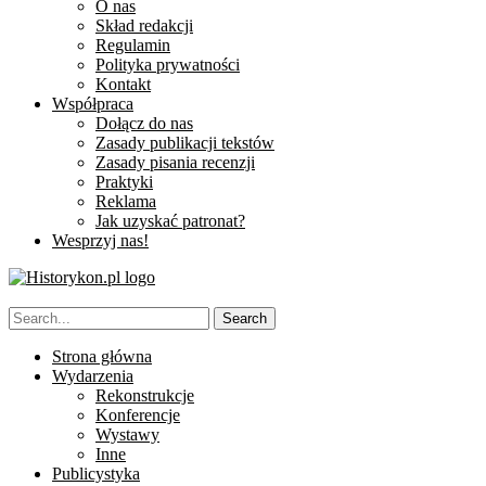
O nas
Skład redakcji
Regulamin
Polityka prywatności
Kontakt
Współpraca
Dołącz do nas
Zasady publikacji tekstów
Zasady pisania recenzji
Praktyki
Reklama
Jak uzyskać patronat?
Wesprzyj nas!
Strona główna
Wydarzenia
Rekonstrukcje
Konferencje
Wystawy
Inne
Publicystyka