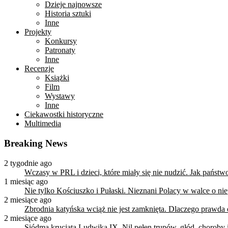
Dzieje najnowsze
Historia sztuki
Inne
Projekty
Konkursy
Patronaty
Inne
Recenzje
Książki
Film
Wystawy
Inne
Ciekawostki historyczne
Multimedia
Breaking News
2 tygodnie ago
Wczasy w PRL i dzieci, które miały się nie nudzić. Jak państ
1 miesiąc ago
Nie tylko Kościuszko i Pułaski. Nieznani Polacy w walce o n
2 miesiące ago
Zbrodnia katyńska wciąż nie jest zamknięta. Dlaczego prawda
2 miesiące ago
Siódma krucjata Ludwika IX. Nil pełen trupów, głód, choroby i