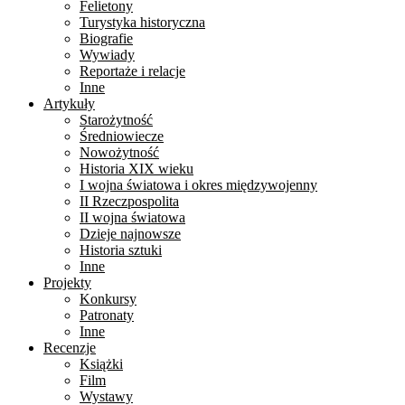
Felietony
Turystyka historyczna
Biografie
Wywiady
Reportaże i relacje
Inne
Artykuły
Starożytność
Średniowiecze
Nowożytność
Historia XIX wieku
I wojna światowa i okres międzywojenny
II Rzeczpospolita
II wojna światowa
Dzieje najnowsze
Historia sztuki
Inne
Projekty
Konkursy
Patronaty
Inne
Recenzje
Książki
Film
Wystawy