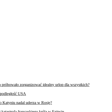
wo próbowało zorganizować idealny urlop dla wszystkich?
iepodległość USA
 o Katyniu nadal uderza w Rosję?
 katastrofa francuskiego króla w Egipcie