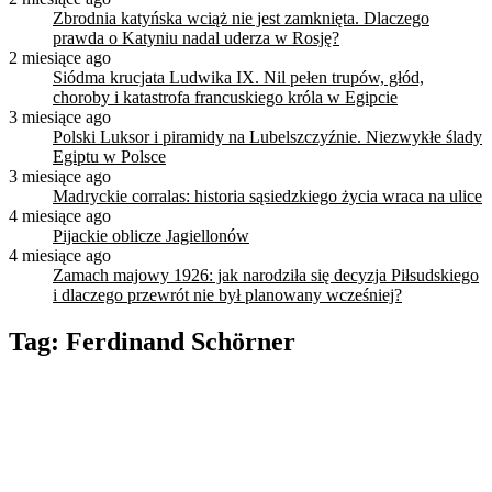
Zbrodnia katyńska wciąż nie jest zamknięta. Dlaczego
prawda o Katyniu nadal uderza w Rosję?
2 miesiące ago
Siódma krucjata Ludwika IX. Nil pełen trupów, głód,
choroby i katastrofa francuskiego króla w Egipcie
3 miesiące ago
Polski Luksor i piramidy na Lubelszczyźnie. Niezwykłe ślady
Egiptu w Polsce
3 miesiące ago
Madryckie corralas: historia sąsiedzkiego życia wraca na ulice
4 miesiące ago
Pijackie oblicze Jagiellonów
4 miesiące ago
Zamach majowy 1926: jak narodziła się decyzja Piłsudskiego
i dlaczego przewrót nie był planowany wcześniej?
Tag:
Ferdinand Schörner