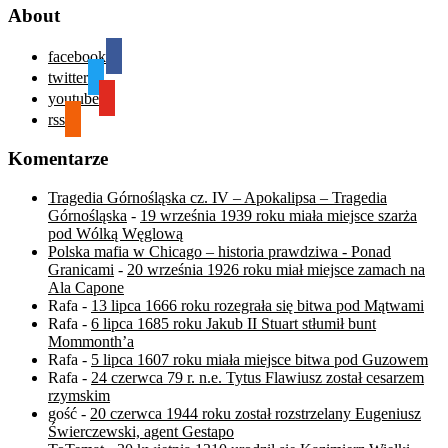
About
facebook
twitter
youtube
rss
Komentarze
Tragedia Górnośląska cz. IV – Apokalipsa – Tragedia
Górnośląska
-
19 września 1939 roku miała miejsce szarża
pod Wólką Węglową
Polska mafia w Chicago – historia prawdziwa - Ponad
Granicami
-
20 września 1926 roku miał miejsce zamach na
Ala Capone
Rafa
-
13 lipca 1666 roku rozegrała się bitwa pod Mątwami
Rafa
-
6 lipca 1685 roku Jakub II Stuart stłumił bunt
Mommonth’a
Rafa
-
5 lipca 1607 roku miała miejsce bitwa pod Guzowem
Rafa
-
24 czerwca 79 r. n.e. Tytus Flawiusz został cesarzem
rzymskim
gość
-
20 czerwca 1944 roku został rozstrzelany Eugeniusz
Świerczewski, agent Gestapo