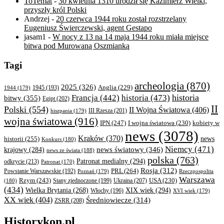
ToTemat
-
30 kwietnia 1310 urodził się Kazimierz Wielki,
przyszły król Polski
Andrzej
-
20 czerwca 1944 roku został rozstrzelany
Eugeniusz Świerczewski, agent Gestapo
jasam1
-
W nocy z 13 na 14 maja 1944 roku miała miejsce
bitwa pod Murowaną Oszmianką
Tagi
archeologia
(870)
2025
(326)
Anglia
(229)
1944
(179)
1945
(193)
historia
Francja
(442)
historia
(473)
bitwy
(355)
Egipt
(202)
II
Polski
(554)
II Wojna Światowa
(406)
III Rzesza
(201)
hiszpania
(179)
wojna światowa
(916)
IPN
(247)
kobiety w
I wojna światowa
(230)
news
(3078)
Kraków
(370)
historii
(255)
news
Konkurs
(180)
Niemcy
(471)
news światowy
(346)
krajowy
(284)
news ze świata
(188)
polska
(763)
Patronat medialny
(294)
odkrycie
(213)
Patronat
(170)
Rosja
(312)
PRL
(264)
Powstanie Warszawskie
(192)
Poznań
(179)
Rzeczpospolita
Warszawa
Rzym
(243)
Ukraina
(207)
USA
(230)
(180)
Stany zjednoczone
(199)
(434)
XIX wiek
(294)
Wielka Brytania
(268)
Włochy
(196)
XVI wiek
(179)
XX wiek
(404)
Średniowiecze
(314)
ZSRR
(208)
Historykon.pl