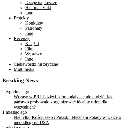
Dzieje najnowsze
Historia sztuki
Inne
Projekty
Konkursy
Patronaty
Inne
Recenzje
Książki
Film
Wystawy
Inne
Ciekawostki historyczne
Multimedia
Breaking News
2 tygodnie ago
Wczasy w PRL i dzieci, które miały się nie nudzić. Jak
państwo próbowało zorganizować idealny urlop dla
wszystkich?
1 miesiąc ago
Nie tylko Kościuszko i Pułaski. Nieznani Polacy w walce o
niepodległość USA
2 miesiące ago