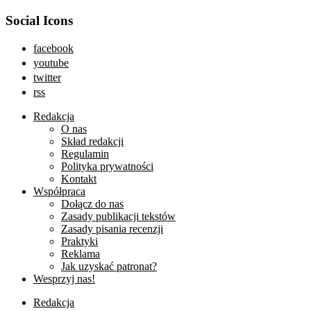
Social Icons
facebook
youtube
twitter
rss
Redakcja
O nas
Skład redakcji
Regulamin
Polityka prywatności
Kontakt
Współpraca
Dołącz do nas
Zasady publikacji tekstów
Zasady pisania recenzji
Praktyki
Reklama
Jak uzyskać patronat?
Wesprzyj nas!
Redakcja