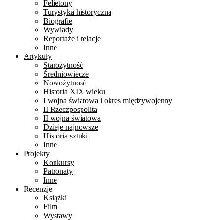
Felietony
Turystyka historyczna
Biografie
Wywiady
Reportaże i relacje
Inne
Artykuły
Starożytność
Średniowiecze
Nowożytność
Historia XIX wieku
I wojna światowa i okres międzywojenny
II Rzeczpospolita
II wojna światowa
Dzieje najnowsze
Historia sztuki
Inne
Projekty
Konkursy
Patronaty
Inne
Recenzje
Książki
Film
Wystawy