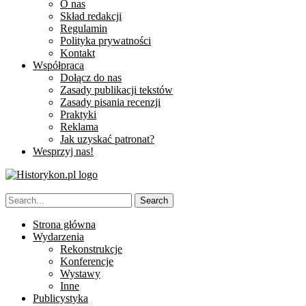
O nas
Skład redakcji
Regulamin
Polityka prywatności
Kontakt
Współpraca
Dołącz do nas
Zasady publikacji tekstów
Zasady pisania recenzji
Praktyki
Reklama
Jak uzyskać patronat?
Wesprzyj nas!
Strona główna
Wydarzenia
Rekonstrukcje
Konferencje
Wystawy
Inne
Publicystyka