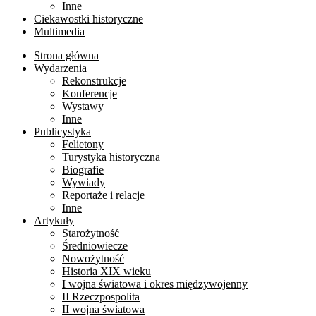
Inne
Ciekawostki historyczne
Multimedia
Strona główna
Wydarzenia
Rekonstrukcje
Konferencje
Wystawy
Inne
Publicystyka
Felietony
Turystyka historyczna
Biografie
Wywiady
Reportaże i relacje
Inne
Artykuły
Starożytność
Średniowiecze
Nowożytność
Historia XIX wieku
I wojna światowa i okres międzywojenny
II Rzeczpospolita
II wojna światowa