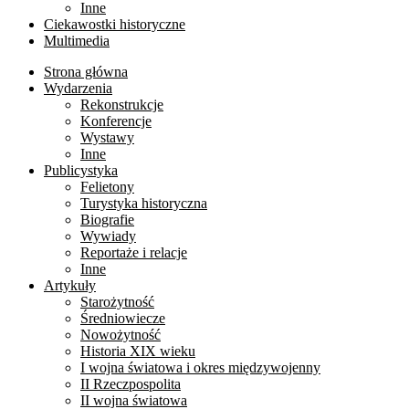
Inne
Ciekawostki historyczne
Multimedia
Strona główna
Wydarzenia
Rekonstrukcje
Konferencje
Wystawy
Inne
Publicystyka
Felietony
Turystyka historyczna
Biografie
Wywiady
Reportaże i relacje
Inne
Artykuły
Starożytność
Średniowiecze
Nowożytność
Historia XIX wieku
I wojna światowa i okres międzywojenny
II Rzeczpospolita
II wojna światowa