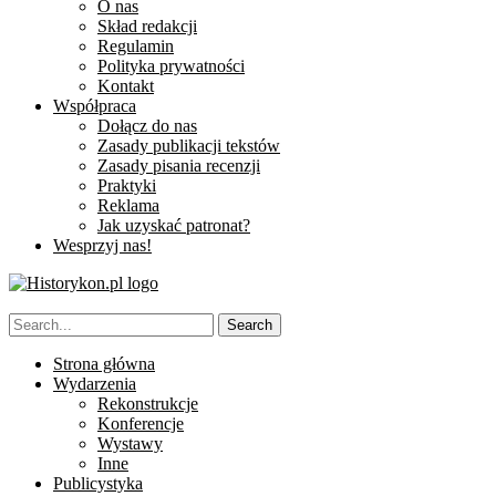
O nas
Skład redakcji
Regulamin
Polityka prywatności
Kontakt
Współpraca
Dołącz do nas
Zasady publikacji tekstów
Zasady pisania recenzji
Praktyki
Reklama
Jak uzyskać patronat?
Wesprzyj nas!
Strona główna
Wydarzenia
Rekonstrukcje
Konferencje
Wystawy
Inne
Publicystyka