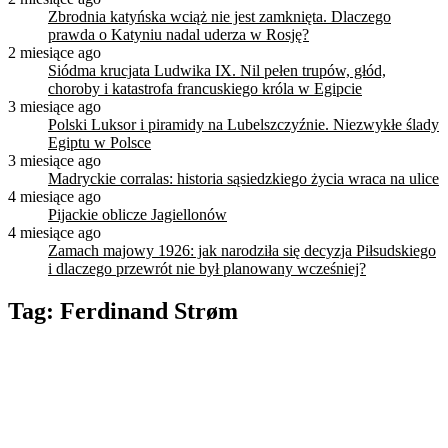
Zbrodnia katyńska wciąż nie jest zamknięta. Dlaczego
prawda o Katyniu nadal uderza w Rosję?
2 miesiące ago
Siódma krucjata Ludwika IX. Nil pełen trupów, głód,
choroby i katastrofa francuskiego króla w Egipcie
3 miesiące ago
Polski Luksor i piramidy na Lubelszczyźnie. Niezwykłe ślady
Egiptu w Polsce
3 miesiące ago
Madryckie corralas: historia sąsiedzkiego życia wraca na ulice
4 miesiące ago
Pijackie oblicze Jagiellonów
4 miesiące ago
Zamach majowy 1926: jak narodziła się decyzja Piłsudskiego
i dlaczego przewrót nie był planowany wcześniej?
Tag:
Ferdinand Strøm