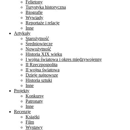
Felietony
Turystyka historyczna
Biografie
Wywiady
Reportaże i relacje
Inne
Artykuły
Starożytność
Średniowiecze
Nowożytność
Historia XIX wieku
I wojna światowa i okres międzywojenny
II Rzeczpospolita
II wojna światowa
Dzieje najnowsze
Historia sztuki
Inne
Projekty
Konkursy
Patronaty
Inne
Recenzje
Książki
Film
Wystawy