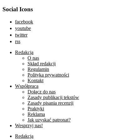
Social Icons
facebook
youtube
twitter
rss
Redakcja
O nas
Skład redakcji
Regulamin
Polityka prywatności
Kontakt
Współpraca
Dołącz do nas
Zasady publikacji tekstów
Zasady pisania recenzji
Praktyki
Reklama
Jak uzyskać patronat?
Wesprzyj nas!
Redakcja