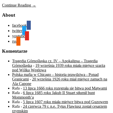
Continue Reading →
About
facebook
twitter
youtube
rss
Komentarze
Tragedia Górnośląska cz. IV – Apokalipsa – Tragedia
Górnośląska
-
19 września 1939 roku miała miejsce szarża
pod Wólką Węglową
Polska mafia w Chicago – historia prawdziwa - Ponad
Granicami
-
20 września 1926 roku miał miejsce zamach na
Ala Capone
Rafa
-
13 lipca 1666 roku rozegrała się bitwa pod Mątwami
Rafa
-
6 lipca 1685 roku Jakub II Stuart stłumił bunt
Mommonth’a
Rafa
-
5 lipca 1607 roku miała miejsce bitwa pod Guzowem
Rafa
-
24 czerwca 79 r. n.e. Tytus Flawiusz został cesarzem
rzymskim