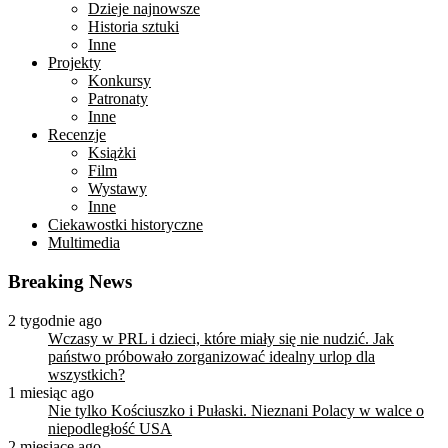
Dzieje najnowsze
Historia sztuki
Inne
Projekty
Konkursy
Patronaty
Inne
Recenzje
Książki
Film
Wystawy
Inne
Ciekawostki historyczne
Multimedia
Breaking News
2 tygodnie ago
Wczasy w PRL i dzieci, które miały się nie nudzić. Jak
państwo próbowało zorganizować idealny urlop dla
wszystkich?
1 miesiąc ago
Nie tylko Kościuszko i Pułaski. Nieznani Polacy w walce o
niepodległość USA
2 miesiące ago