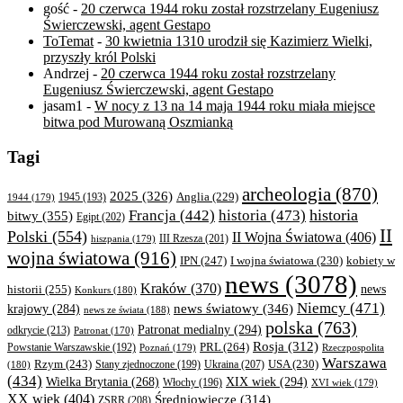
gość
-
20 czerwca 1944 roku został rozstrzelany Eugeniusz
Świerczewski, agent Gestapo
ToTemat
-
30 kwietnia 1310 urodził się Kazimierz Wielki,
przyszły król Polski
Andrzej
-
20 czerwca 1944 roku został rozstrzelany
Eugeniusz Świerczewski, agent Gestapo
jasam1
-
W nocy z 13 na 14 maja 1944 roku miała miejsce
bitwa pod Murowaną Oszmianką
Tagi
archeologia
(870)
2025
(326)
Anglia
(229)
1944
(179)
1945
(193)
historia
Francja
(442)
historia
(473)
bitwy
(355)
Egipt
(202)
II
Polski
(554)
II Wojna Światowa
(406)
III Rzesza
(201)
hiszpania
(179)
wojna światowa
(916)
IPN
(247)
kobiety w
I wojna światowa
(230)
news
(3078)
Kraków
(370)
historii
(255)
news
Konkurs
(180)
Niemcy
(471)
news światowy
(346)
krajowy
(284)
news ze świata
(188)
polska
(763)
Patronat medialny
(294)
odkrycie
(213)
Patronat
(170)
Rosja
(312)
PRL
(264)
Powstanie Warszawskie
(192)
Poznań
(179)
Rzeczpospolita
Warszawa
Rzym
(243)
Ukraina
(207)
USA
(230)
(180)
Stany zjednoczone
(199)
(434)
XIX wiek
(294)
Wielka Brytania
(268)
Włochy
(196)
XVI wiek
(179)
XX wiek
(404)
Średniowiecze
(314)
ZSRR
(208)