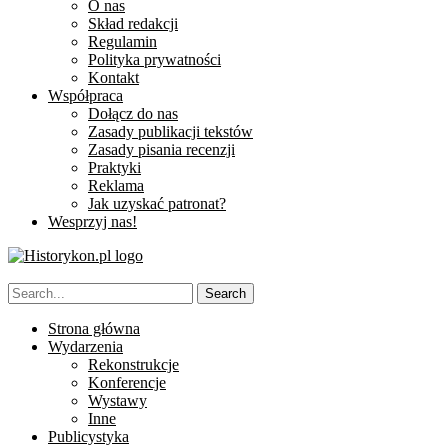
O nas
Skład redakcji
Regulamin
Polityka prywatności
Kontakt
Współpraca
Dołącz do nas
Zasady publikacji tekstów
Zasady pisania recenzji
Praktyki
Reklama
Jak uzyskać patronat?
Wesprzyj nas!
Strona główna
Wydarzenia
Rekonstrukcje
Konferencje
Wystawy
Inne
Publicystyka