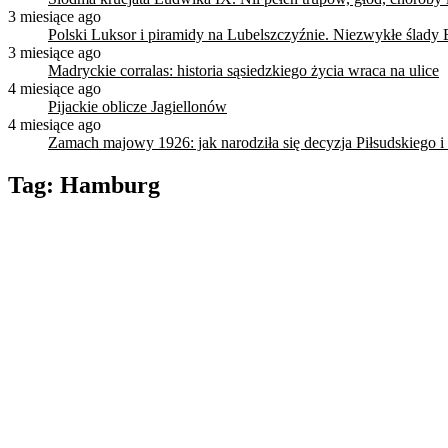
3 miesiące ago
Polski Luksor i piramidy na Lubelszczyźnie. Niezwykłe ślady 
3 miesiące ago
Madryckie corralas: historia sąsiedzkiego życia wraca na ulice
4 miesiące ago
Pijackie oblicze Jagiellonów
4 miesiące ago
Zamach majowy 1926: jak narodziła się decyzja Piłsudskiego i
Tag:
Hamburg