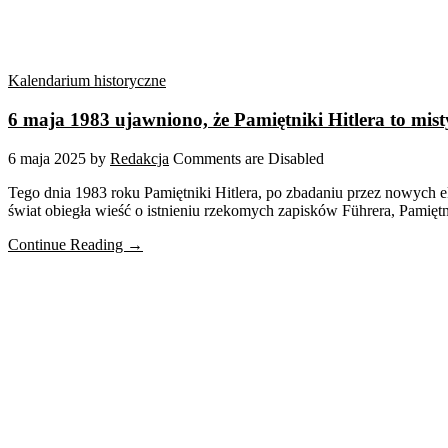
Kalendarium historyczne
6 maja 1983 ujawniono, że Pamiętniki Hitlera to mist
6 maja 2025
by
Redakcja
Comments are Disabled
Tego dnia 1983 roku Pamiętniki Hitlera, po zbadaniu przez nowych e
świat obiegła wieść o istnieniu rzekomych zapisków Führera, Pamiętn
Continue Reading →