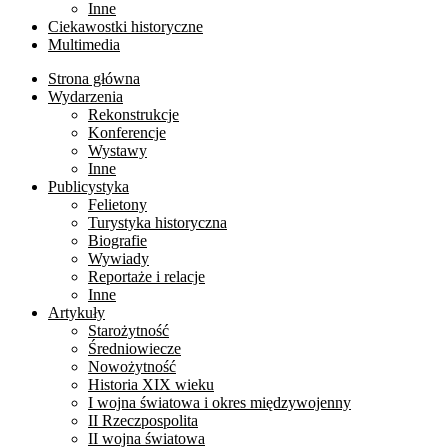
Inne
Ciekawostki historyczne
Multimedia
Strona główna
Wydarzenia
Rekonstrukcje
Konferencje
Wystawy
Inne
Publicystyka
Felietony
Turystyka historyczna
Biografie
Wywiady
Reportaże i relacje
Inne
Artykuły
Starożytność
Średniowiecze
Nowożytność
Historia XIX wieku
I wojna światowa i okres międzywojenny
II Rzeczpospolita
II wojna światowa