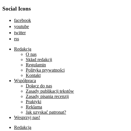
Social Icons
facebook
youtube
twitter
rss
Redakcja
O nas
Skład redakcji
Regulamin
Polityka prywatności
Kontakt
Współpraca
Dołącz do nas
Zasady publikacji tekstów
Zasady pisania recenzji
Praktyki
Reklama
Jak uzyskać patronat?
Wesprzyj nas!
Redakcja