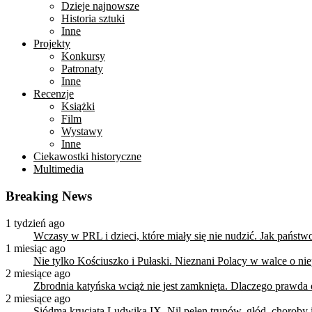
Dzieje najnowsze
Historia sztuki
Inne
Projekty
Konkursy
Patronaty
Inne
Recenzje
Książki
Film
Wystawy
Inne
Ciekawostki historyczne
Multimedia
Breaking News
1 tydzień ago
Wczasy w PRL i dzieci, które miały się nie nudzić. Jak państ
1 miesiąc ago
Nie tylko Kościuszko i Pułaski. Nieznani Polacy w walce o n
2 miesiące ago
Zbrodnia katyńska wciąż nie jest zamknięta. Dlaczego prawda
2 miesiące ago
Siódma krucjata Ludwika IX. Nil pełen trupów, głód, choroby i