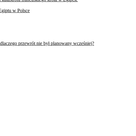
Egiptu w Polsce
 dlaczego przewrót nie był planowany wcześniej?