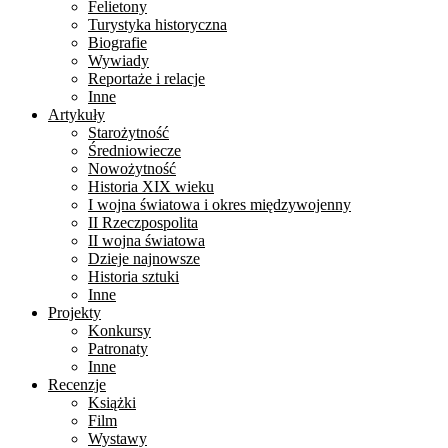
Felietony
Turystyka historyczna
Biografie
Wywiady
Reportaże i relacje
Inne
Artykuły
Starożytność
Średniowiecze
Nowożytność
Historia XIX wieku
I wojna światowa i okres międzywojenny
II Rzeczpospolita
II wojna światowa
Dzieje najnowsze
Historia sztuki
Inne
Projekty
Konkursy
Patronaty
Inne
Recenzje
Książki
Film
Wystawy