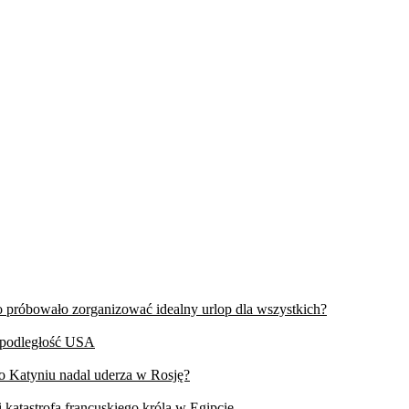
wo próbowało zorganizować idealny urlop dla wszystkich?
iepodległość USA
 o Katyniu nadal uderza w Rosję?
 katastrofa francuskiego króla w Egipcie