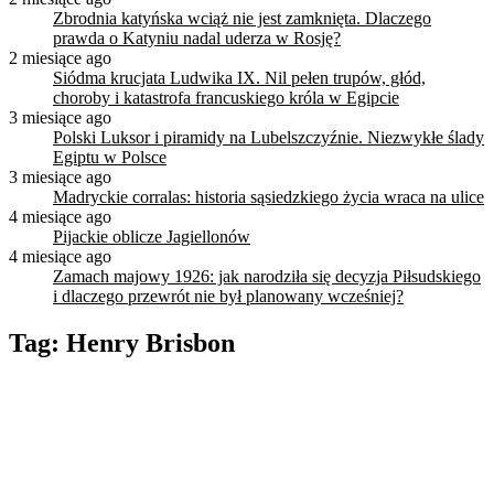
Zbrodnia katyńska wciąż nie jest zamknięta. Dlaczego
prawda o Katyniu nadal uderza w Rosję?
2 miesiące ago
Siódma krucjata Ludwika IX. Nil pełen trupów, głód,
choroby i katastrofa francuskiego króla w Egipcie
3 miesiące ago
Polski Luksor i piramidy na Lubelszczyźnie. Niezwykłe ślady
Egiptu w Polsce
3 miesiące ago
Madryckie corralas: historia sąsiedzkiego życia wraca na ulice
4 miesiące ago
Pijackie oblicze Jagiellonów
4 miesiące ago
Zamach majowy 1926: jak narodziła się decyzja Piłsudskiego
i dlaczego przewrót nie był planowany wcześniej?
Tag:
Henry Brisbon