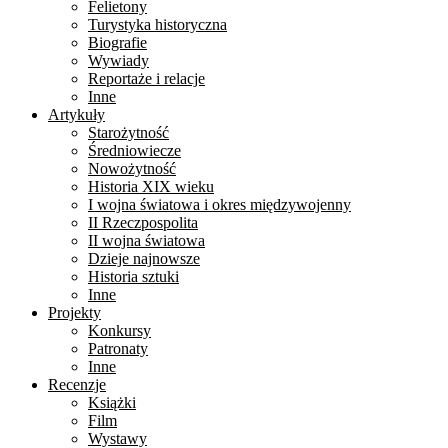
Felietony
Turystyka historyczna
Biografie
Wywiady
Reportaże i relacje
Inne
Artykuły
Starożytność
Średniowiecze
Nowożytność
Historia XIX wieku
I wojna światowa i okres międzywojenny
II Rzeczpospolita
II wojna światowa
Dzieje najnowsze
Historia sztuki
Inne
Projekty
Konkursy
Patronaty
Inne
Recenzje
Książki
Film
Wystawy