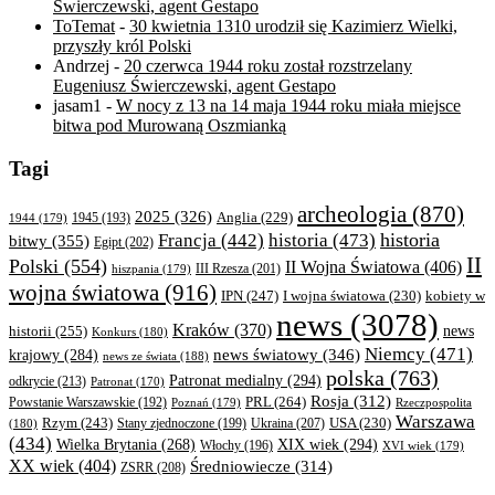
Świerczewski, agent Gestapo
ToTemat
-
30 kwietnia 1310 urodził się Kazimierz Wielki,
przyszły król Polski
Andrzej
-
20 czerwca 1944 roku został rozstrzelany
Eugeniusz Świerczewski, agent Gestapo
jasam1
-
W nocy z 13 na 14 maja 1944 roku miała miejsce
bitwa pod Murowaną Oszmianką
Tagi
archeologia
(870)
2025
(326)
Anglia
(229)
1944
(179)
1945
(193)
historia
Francja
(442)
historia
(473)
bitwy
(355)
Egipt
(202)
II
Polski
(554)
II Wojna Światowa
(406)
III Rzesza
(201)
hiszpania
(179)
wojna światowa
(916)
IPN
(247)
kobiety w
I wojna światowa
(230)
news
(3078)
Kraków
(370)
historii
(255)
news
Konkurs
(180)
Niemcy
(471)
news światowy
(346)
krajowy
(284)
news ze świata
(188)
polska
(763)
Patronat medialny
(294)
odkrycie
(213)
Patronat
(170)
Rosja
(312)
PRL
(264)
Powstanie Warszawskie
(192)
Poznań
(179)
Rzeczpospolita
Warszawa
Rzym
(243)
Ukraina
(207)
USA
(230)
(180)
Stany zjednoczone
(199)
(434)
XIX wiek
(294)
Wielka Brytania
(268)
Włochy
(196)
XVI wiek
(179)
XX wiek
(404)
Średniowiecze
(314)
ZSRR
(208)