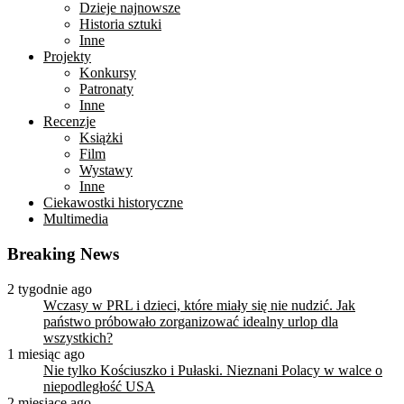
Dzieje najnowsze
Historia sztuki
Inne
Projekty
Konkursy
Patronaty
Inne
Recenzje
Książki
Film
Wystawy
Inne
Ciekawostki historyczne
Multimedia
Breaking News
2 tygodnie ago
Wczasy w PRL i dzieci, które miały się nie nudzić. Jak
państwo próbowało zorganizować idealny urlop dla
wszystkich?
1 miesiąc ago
Nie tylko Kościuszko i Pułaski. Nieznani Polacy w walce o
niepodległość USA
2 miesiące ago