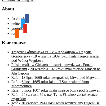
About
facebook
twitter
youtube
rss
Komentarze
Tragedia Górnośląska cz. IV – Apokalipsa – Tragedia
Górnośląska
-
19 września 1939 roku miała miejsce szarża
pod Wólką Węglową
Polska mafia w Chicago – historia prawdziwa - Ponad
Granicami
-
20 września 1926 roku miał miejsce zamach na
Ala Capone
Rafa
-
13 lipca 1666 roku rozegrała się bitwa pod Mątwami
Rafa
-
6 lipca 1685 roku Jakub II Stuart stłumił bunt
Mommonth’a
Rafa
-
5 lipca 1607 roku miała miejsce bitwa pod Guzowem
Rafa
-
24 czerwca 79 r. n.e. Tytus Flawiusz został cesarzem
rzymskim
gość
-
20 czerwca 1944 roku został rozstrzelany Eugeniusz