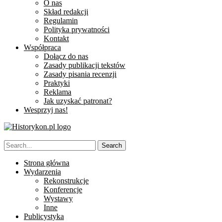
O nas
Skład redakcji
Regulamin
Polityka prywatności
Kontakt
Współpraca
Dołącz do nas
Zasady publikacji tekstów
Zasady pisania recenzji
Praktyki
Reklama
Jak uzyskać patronat?
Wesprzyj nas!
Strona główna
Wydarzenia
Rekonstrukcje
Konferencje
Wystawy
Inne
Publicystyka