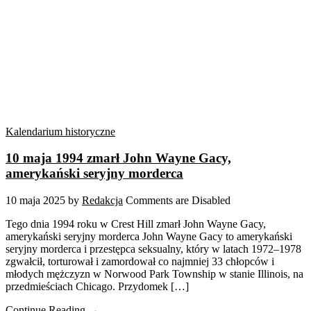
Kalendarium historyczne
10 maja 1994 zmarł John Wayne Gacy,
amerykański seryjny morderca
10 maja 2025
by
Redakcja
Comments are Disabled
Tego dnia 1994 roku w Crest Hill zmarł John Wayne Gacy,
amerykański seryjny morderca John Wayne Gacy to amerykański
seryjny morderca i przestępca seksualny, który w latach 1972–1978
zgwałcił, torturował i zamordował co najmniej 33 chłopców i
młodych mężczyzn w Norwood Park Township w stanie Illinois, na
przedmieściach Chicago. Przydomek […]
Continue Reading →