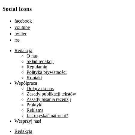
Social Icons
facebook
youtube
twitter
rss
Redakcja
O nas
Skład redakcji
Regulamin
Polityka prywatności
Kontakt
Współpraca
Dołącz do nas
Zasady publikacji tekstów
Zasady pisania recenzji
Praktyki
Reklama
Jak uzyskać patronat?
Wesprzyj nas!
Redakcja