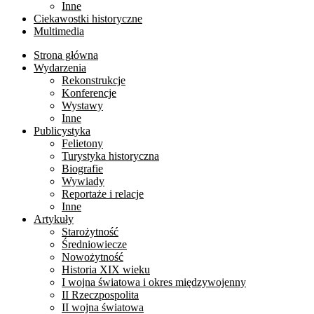
Inne
Ciekawostki historyczne
Multimedia
Strona główna
Wydarzenia
Rekonstrukcje
Konferencje
Wystawy
Inne
Publicystyka
Felietony
Turystyka historyczna
Biografie
Wywiady
Reportaże i relacje
Inne
Artykuły
Starożytność
Średniowiecze
Nowożytność
Historia XIX wieku
I wojna światowa i okres międzywojenny
II Rzeczpospolita
II wojna światowa