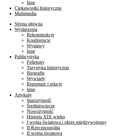
Inne
Ciekawostki historyczne
Multimedia
Strona główna
Wydarzenia
Rekonstrukcje
Konferencje
Wystawy
Inne
Publicystyka
Felietony
Turystyka historyczna
Biografie
Wywiady
Reportaże i relacje
Inne
Artykuły
Starożytność
Średniowiecze
Nowożytność
Historia XIX wieku
I wojna światowa i okres międzywojenny
II Rzeczpospolita
II wojna światowa