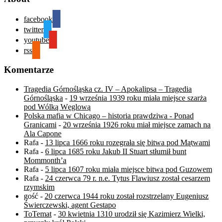
facebook
twitter
youtube
rss
Komentarze
Tragedia Górnośląska cz. IV – Apokalipsa – Tragedia
Górnośląska
-
19 września 1939 roku miała miejsce szarża
pod Wólką Węglową
Polska mafia w Chicago – historia prawdziwa - Ponad
Granicami
-
20 września 1926 roku miał miejsce zamach na
Ala Capone
Rafa
-
13 lipca 1666 roku rozegrała się bitwa pod Mątwami
Rafa
-
6 lipca 1685 roku Jakub II Stuart stłumił bunt
Mommonth’a
Rafa
-
5 lipca 1607 roku miała miejsce bitwa pod Guzowem
Rafa
-
24 czerwca 79 r. n.e. Tytus Flawiusz został cesarzem
rzymskim
gość
-
20 czerwca 1944 roku został rozstrzelany Eugeniusz
Świerczewski, agent Gestapo
ToTemat
-
30 kwietnia 1310 urodził się Kazimierz Wielki,