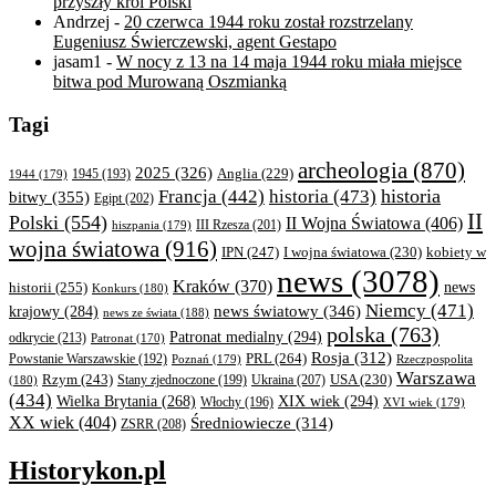
przyszły król Polski
Andrzej
-
20 czerwca 1944 roku został rozstrzelany
Eugeniusz Świerczewski, agent Gestapo
jasam1
-
W nocy z 13 na 14 maja 1944 roku miała miejsce
bitwa pod Murowaną Oszmianką
Tagi
archeologia
(870)
2025
(326)
Anglia
(229)
1944
(179)
1945
(193)
historia
Francja
(442)
historia
(473)
bitwy
(355)
Egipt
(202)
II
Polski
(554)
II Wojna Światowa
(406)
III Rzesza
(201)
hiszpania
(179)
wojna światowa
(916)
IPN
(247)
kobiety w
I wojna światowa
(230)
news
(3078)
Kraków
(370)
historii
(255)
news
Konkurs
(180)
Niemcy
(471)
news światowy
(346)
krajowy
(284)
news ze świata
(188)
polska
(763)
Patronat medialny
(294)
odkrycie
(213)
Patronat
(170)
Rosja
(312)
PRL
(264)
Powstanie Warszawskie
(192)
Poznań
(179)
Rzeczpospolita
Warszawa
Rzym
(243)
Ukraina
(207)
USA
(230)
(180)
Stany zjednoczone
(199)
(434)
XIX wiek
(294)
Wielka Brytania
(268)
Włochy
(196)
XVI wiek
(179)
XX wiek
(404)
Średniowiecze
(314)
ZSRR
(208)
Historykon.pl