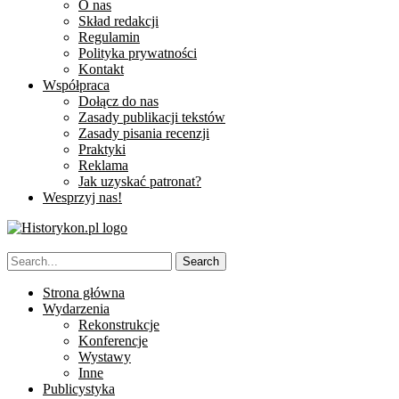
O nas
Skład redakcji
Regulamin
Polityka prywatności
Kontakt
Współpraca
Dołącz do nas
Zasady publikacji tekstów
Zasady pisania recenzji
Praktyki
Reklama
Jak uzyskać patronat?
Wesprzyj nas!
Strona główna
Wydarzenia
Rekonstrukcje
Konferencje
Wystawy
Inne
Publicystyka