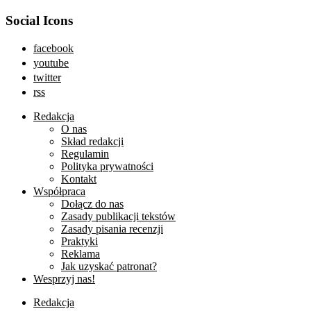
Social Icons
facebook
youtube
twitter
rss
Redakcja
O nas
Skład redakcji
Regulamin
Polityka prywatności
Kontakt
Współpraca
Dołącz do nas
Zasady publikacji tekstów
Zasady pisania recenzji
Praktyki
Reklama
Jak uzyskać patronat?
Wesprzyj nas!
Redakcja