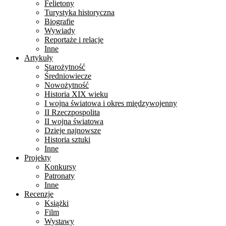
Felietony
Turystyka historyczna
Biografie
Wywiady
Reportaże i relacje
Inne
Artykuły
Starożytność
Średniowiecze
Nowożytność
Historia XIX wieku
I wojna światowa i okres międzywojenny
II Rzeczpospolita
II wojna światowa
Dzieje najnowsze
Historia sztuki
Inne
Projekty
Konkursy
Patronaty
Inne
Recenzje
Książki
Film
Wystawy