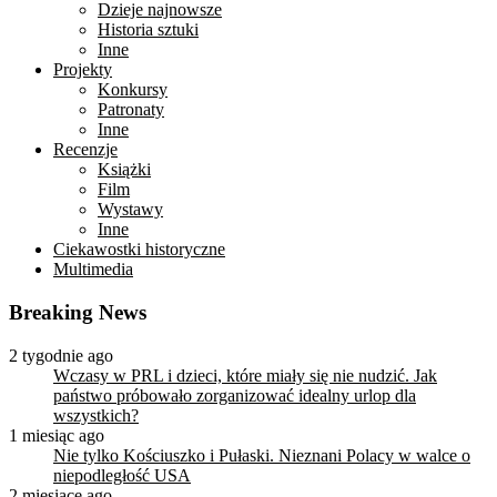
Dzieje najnowsze
Historia sztuki
Inne
Projekty
Konkursy
Patronaty
Inne
Recenzje
Książki
Film
Wystawy
Inne
Ciekawostki historyczne
Multimedia
Breaking News
2 tygodnie ago
Wczasy w PRL i dzieci, które miały się nie nudzić. Jak
państwo próbowało zorganizować idealny urlop dla
wszystkich?
1 miesiąc ago
Nie tylko Kościuszko i Pułaski. Nieznani Polacy w walce o
niepodległość USA
2 miesiące ago