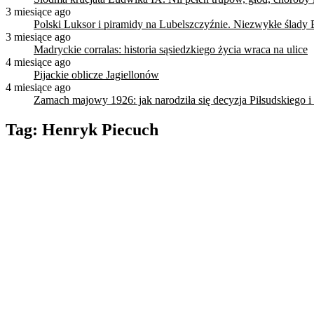
3 miesiące ago
Polski Luksor i piramidy na Lubelszczyźnie. Niezwykłe ślady 
3 miesiące ago
Madryckie corralas: historia sąsiedzkiego życia wraca na ulice
4 miesiące ago
Pijackie oblicze Jagiellonów
4 miesiące ago
Zamach majowy 1926: jak narodziła się decyzja Piłsudskiego i
Tag:
Henryk Piecuch