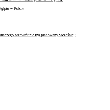
Egiptu w Polsce
 dlaczego przewrót nie był planowany wcześniej?