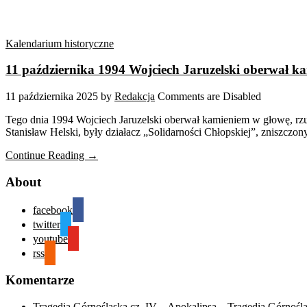
Kalendarium historyczne
11 października 1994 Wojciech Jaruzelski oberwał k
11 października 2025
by
Redakcja
Comments are Disabled
Tego dnia 1994 Wojciech Jaruzelski oberwał kamieniem w głowę, rz
Stanisław Helski, były działacz „Solidarności Chłopskiej”, zniszczo
Continue Reading →
About
facebook
twitter
youtube
rss
Komentarze
Tragedia Górnośląska cz. IV – Apokalipsa – Tragedia Górnośl