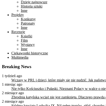
Dzieje najnowsze
Historia sztuki
Inne
Projekty
Konkursy
Patronaty
Inne
Recenzje
Książki
Film
Wystawy
Inne
Ciekawostki historyczne
Multimedia
Breaking News
1 tydzień ago
Wczasy w PRL i dzieci, które miały się nie nudzić. Jak państ
1 miesiąc ago
Nie tylko Kościuszko i Pułaski. Nieznani Polacy w walce o n
2 miesiące ago
Zbrodnia katyńska wciąż nie jest zamknięta. Dlaczego prawda
2 miesiące ago
Siódma krucjata Ludwika IX. Nil pełen trupów, głód, choroby i