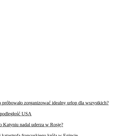
wo próbowało zorganizować idealny urlop dla wszystkich?
iepodległość USA
 o Katyniu nadal uderza w Rosję?
 katastrofa francuskiego króla w Egipcie