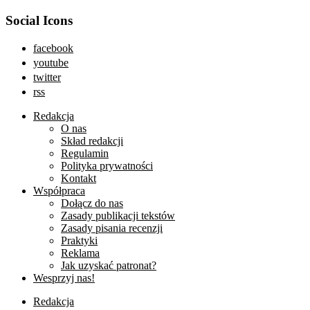
Social Icons
facebook
youtube
twitter
rss
Redakcja
O nas
Skład redakcji
Regulamin
Polityka prywatności
Kontakt
Współpraca
Dołącz do nas
Zasady publikacji tekstów
Zasady pisania recenzji
Praktyki
Reklama
Jak uzyskać patronat?
Wesprzyj nas!
Redakcja