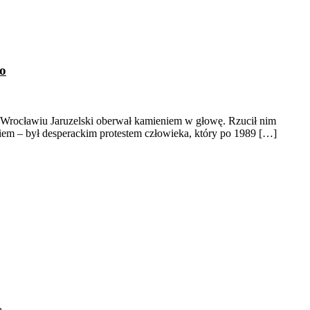
go
 Wrocławiu Jaruzelski oberwał kamieniem w głowę. Rzucił nim
dkiem – był desperackim protestem człowieka, który po 1989 […]
ą