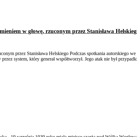
amieniem w głowę, rzuconym przez Stanisława Helskie
uconym przez Stanisława Helskiego Podczas spotkania autorskiego we
ny przez system, który generał współtworzył. Jego atak nie był przypa
ąska
-
19 września 1939 roku miała miejsce szarża pod Wólką Węglow