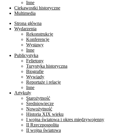
Inne
Ciekawostki historyczne
Multimedia
Strona główna
Wydarzenia
Rekonstrukcje
Konferencje
Wystawy
Inne
Publicystyka
Felietony
Turystyka historyczna
Biografie
Wywiady
Reportaże i relacje
Inne
Artykuły
Starożytność
Średniowiecze
Nowożytność
Historia XIX wieku
I wojna światowa i okres międzywojenny
II Rzeczpospolita
II wojna światowa