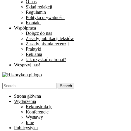
O nas
Skład redakcji
Regulamin
Polityka prywatności
Kontakt
Współpraca
Dołącz do nas
Zasady publikacji tekstów
Zasady pisania recenzji
Praktyki
Reklama
Jak uzyskać patronat?
Wesprzyj nas!
Strona główna
Wydarzenia
Rekonstrukcje
Konferencje
Wystawy
Inne
Publicystyka