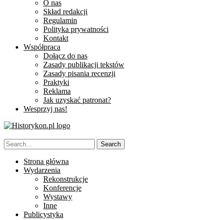
O nas
Skład redakcji
Regulamin
Polityka prywatności
Kontakt
Współpraca
Dołącz do nas
Zasady publikacji tekstów
Zasady pisania recenzji
Praktyki
Reklama
Jak uzyskać patronat?
Wesprzyj nas!
Strona główna
Wydarzenia
Rekonstrukcje
Konferencje
Wystawy
Inne
Publicystyka