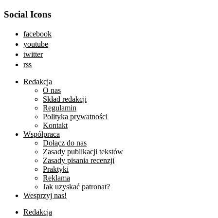
Social Icons
facebook
youtube
twitter
rss
Redakcja
O nas
Skład redakcji
Regulamin
Polityka prywatności
Kontakt
Współpraca
Dołącz do nas
Zasady publikacji tekstów
Zasady pisania recenzji
Praktyki
Reklama
Jak uzyskać patronat?
Wesprzyj nas!
Redakcja