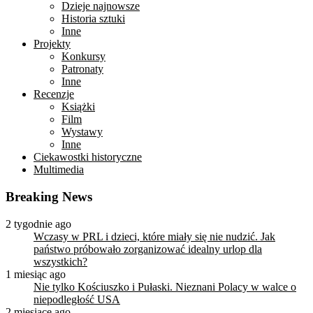
Dzieje najnowsze
Historia sztuki
Inne
Projekty
Konkursy
Patronaty
Inne
Recenzje
Książki
Film
Wystawy
Inne
Ciekawostki historyczne
Multimedia
Breaking News
2 tygodnie ago
Wczasy w PRL i dzieci, które miały się nie nudzić. Jak
państwo próbowało zorganizować idealny urlop dla
wszystkich?
1 miesiąc ago
Nie tylko Kościuszko i Pułaski. Nieznani Polacy w walce o
niepodległość USA
2 miesiące ago