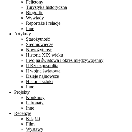
Felietony
Turystyka historyczna
Biografie
Wywiady
Reportaże i relacje
Inne
Artykuły
Starożytność
Średniowiecze
Nowożytność
Historia XIX wieku
I wojna światowa i okres międzywojenny
II Rzeczpospolita
II wojna światowa
Dzieje najnowsze
Historia sztuki
Inne
Projekty
Konkursy
Patronaty
Inne
Recenzje
Książki
Film
Wystawy