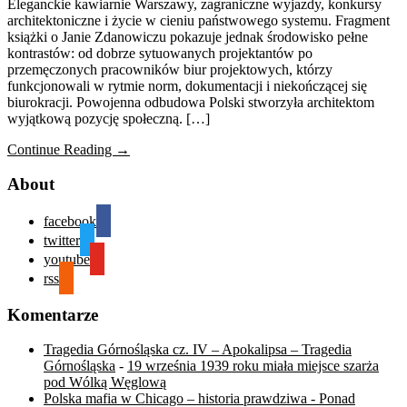
Eleganckie kawiarnie Warszawy, zagraniczne wyjazdy, konkursy
architektoniczne i życie w cieniu państwowego systemu. Fragment
książki o Janie Zdanowiczu pokazuje jednak środowisko pełne
kontrastów: od dobrze sytuowanych projektantów po
przemęczonych pracowników biur projektowych, którzy
funkcjonowali w rytmie norm, dokumentacji i niekończącej się
biurokracji. Powojenna odbudowa Polski stworzyła architektom
wyjątkową pozycję społeczną. […]
Continue Reading →
About
facebook
twitter
youtube
rss
Komentarze
Tragedia Górnośląska cz. IV – Apokalipsa – Tragedia
Górnośląska
-
19 września 1939 roku miała miejsce szarża
pod Wólką Węglową
Polska mafia w Chicago – historia prawdziwa - Ponad