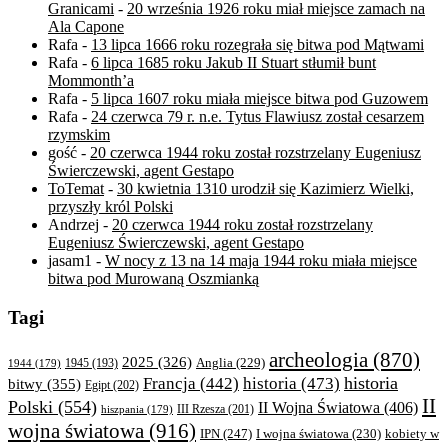
Granicami
-
20 września 1926 roku miał miejsce zamach na
Ala Capone
Rafa
-
13 lipca 1666 roku rozegrała się bitwa pod Mątwami
Rafa
-
6 lipca 1685 roku Jakub II Stuart stłumił bunt
Mommonth’a
Rafa
-
5 lipca 1607 roku miała miejsce bitwa pod Guzowem
Rafa
-
24 czerwca 79 r. n.e. Tytus Flawiusz został cesarzem
rzymskim
gość
-
20 czerwca 1944 roku został rozstrzelany Eugeniusz
Świerczewski, agent Gestapo
ToTemat
-
30 kwietnia 1310 urodził się Kazimierz Wielki,
przyszły król Polski
Andrzej
-
20 czerwca 1944 roku został rozstrzelany
Eugeniusz Świerczewski, agent Gestapo
jasam1
-
W nocy z 13 na 14 maja 1944 roku miała miejsce
bitwa pod Murowaną Oszmianką
Tagi
archeologia
(870)
2025
(326)
Anglia
(229)
1944
(179)
1945
(193)
historia
Francja
(442)
historia
(473)
bitwy
(355)
Egipt
(202)
II
Polski
(554)
II Wojna Światowa
(406)
III Rzesza
(201)
hiszpania
(179)
wojna światowa
(916)
IPN
(247)
kobiety w
I wojna światowa
(230)