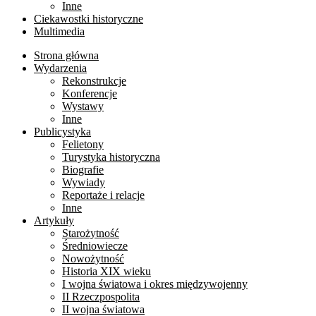
Inne
Ciekawostki historyczne
Multimedia
Strona główna
Wydarzenia
Rekonstrukcje
Konferencje
Wystawy
Inne
Publicystyka
Felietony
Turystyka historyczna
Biografie
Wywiady
Reportaże i relacje
Inne
Artykuły
Starożytność
Średniowiecze
Nowożytność
Historia XIX wieku
I wojna światowa i okres międzywojenny
II Rzeczpospolita
II wojna światowa