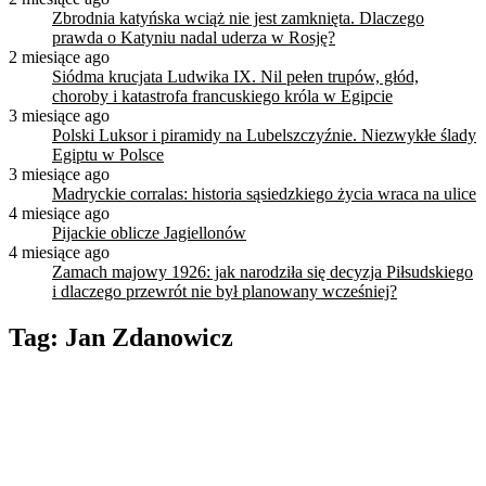
Zbrodnia katyńska wciąż nie jest zamknięta. Dlaczego
prawda o Katyniu nadal uderza w Rosję?
2 miesiące ago
Siódma krucjata Ludwika IX. Nil pełen trupów, głód,
choroby i katastrofa francuskiego króla w Egipcie
3 miesiące ago
Polski Luksor i piramidy na Lubelszczyźnie. Niezwykłe ślady
Egiptu w Polsce
3 miesiące ago
Madryckie corralas: historia sąsiedzkiego życia wraca na ulice
4 miesiące ago
Pijackie oblicze Jagiellonów
4 miesiące ago
Zamach majowy 1926: jak narodziła się decyzja Piłsudskiego
i dlaczego przewrót nie był planowany wcześniej?
Tag:
Jan Zdanowicz