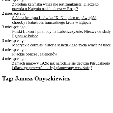
Zbrodnia katyńska wciąż nie jest zamknięta. Dlaczego
prawda o Katyniu nadal uderza w Rosję?
2 miesiące ago
Siódma krucjata Ludwika IX. Nil pełen trupów, głód,
choroby i katastrofa francuskiego króla w Egipcie
3 miesiące ago
Polski Luksor i piramidy na Lubelszczyźnie. Niezwykłe ślady
Egiptu w Polsce
3 miesiące ago
Madryckie corralas: historia sąsiedzkiego życia wraca na ulice
4 miesiące ago
Pijackie oblicze Jagiellonów
4 miesiące ago
Zamach majowy 1926: jak narodziła się decyzja Piłsudskiego
i dlaczego przewrót nie był planowany wcześniej?
Tag:
Janusz Onyszkiewicz