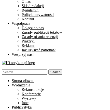
O nas
Skład redakcji
Regulamin
Polityka prywatności
Kontakt
Współpraca
Dołącz do nas
Zasady publikacji tekstów
Zasady pisania recenzji
Praktyki
Reklama
Jak uzyskać patronat?
Wesprzyj nas!
Strona główna
Wydarzenia
Rekonstrukcje
Konferencje
Wystawy
Inne
Publicystyka