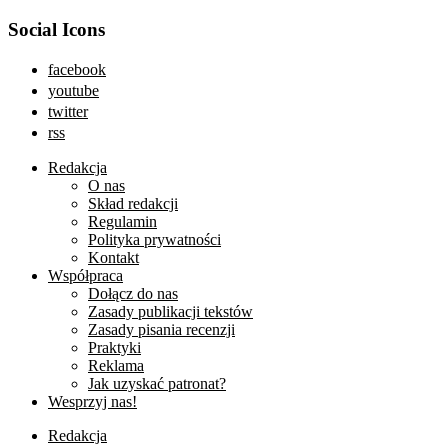
Social Icons
facebook
youtube
twitter
rss
Redakcja
O nas
Skład redakcji
Regulamin
Polityka prywatności
Kontakt
Współpraca
Dołącz do nas
Zasady publikacji tekstów
Zasady pisania recenzji
Praktyki
Reklama
Jak uzyskać patronat?
Wesprzyj nas!
Redakcja