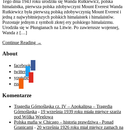
Tego dnia 1943 roku urodziła się Wanda Rutkiewicz, polska
himalaistka, pierwsza polska zdobywczyni Mount Everest Wanda
Rutkiewicz była pierwszą polską zdobywczynią Mount Everest i
jedną z najwybitniejszych polskich himalaistek i himalaistów.
Pozostaje jednym z symboli złotej ery polskiego himalaizmu.
Urodziła się w Płungianach na Litwie. Po zawierusze wojennej,
Wanda z […]
Continue Reading →
About
facebook
twitter
youtube
rss
Komentarze
Tragedia Górnośląska cz. IV – Apokalipsa – Tragedia
Górnośląska
-
19 września 1939 roku miała miejsce szarża
pod Wólką Węglową
Polska mafia w Chicago – historia prawdziwa - Ponad
Granicami
-
20 września 1926 roku miał miejsce zamach na