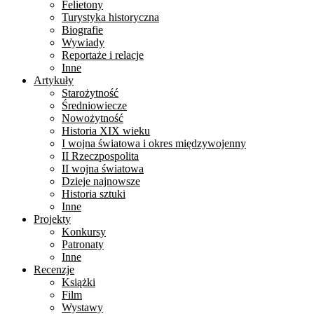
Felietony
Turystyka historyczna
Biografie
Wywiady
Reportaże i relacje
Inne
Artykuły
Starożytność
Średniowiecze
Nowożytność
Historia XIX wieku
I wojna światowa i okres międzywojenny
II Rzeczpospolita
II wojna światowa
Dzieje najnowsze
Historia sztuki
Inne
Projekty
Konkursy
Patronaty
Inne
Recenzje
Książki
Film
Wystawy