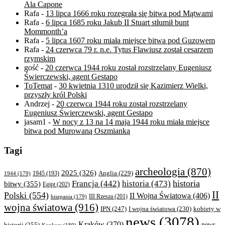
Ala Capone
Rafa
-
13 lipca 1666 roku rozegrała się bitwa pod Mątwami
Rafa
-
6 lipca 1685 roku Jakub II Stuart stłumił bunt
Mommonth’a
Rafa
-
5 lipca 1607 roku miała miejsce bitwa pod Guzowem
Rafa
-
24 czerwca 79 r. n.e. Tytus Flawiusz został cesarzem
rzymskim
gość
-
20 czerwca 1944 roku został rozstrzelany Eugeniusz
Świerczewski, agent Gestapo
ToTemat
-
30 kwietnia 1310 urodził się Kazimierz Wielki,
przyszły król Polski
Andrzej
-
20 czerwca 1944 roku został rozstrzelany
Eugeniusz Świerczewski, agent Gestapo
jasam1
-
W nocy z 13 na 14 maja 1944 roku miała miejsce
bitwa pod Murowaną Oszmianką
Tagi
archeologia
(870)
2025
(326)
Anglia
(229)
1944
(179)
1945
(193)
historia
Francja
(442)
historia
(473)
bitwy
(355)
Egipt
(202)
II
Polski
(554)
II Wojna Światowa
(406)
III Rzesza
(201)
hiszpania
(179)
wojna światowa
(916)
IPN
(247)
kobiety w
I wojna światowa
(230)
news
(3078)
Kraków
(370)
historii
(255)
news
Konkurs
(180)