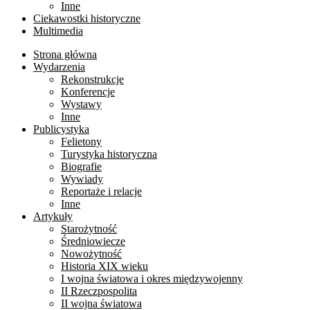
Inne
Ciekawostki historyczne
Multimedia
Strona główna
Wydarzenia
Rekonstrukcje
Konferencje
Wystawy
Inne
Publicystyka
Felietony
Turystyka historyczna
Biografie
Wywiady
Reportaże i relacje
Inne
Artykuły
Starożytność
Średniowiecze
Nowożytność
Historia XIX wieku
I wojna światowa i okres międzywojenny
II Rzeczpospolita
II wojna światowa