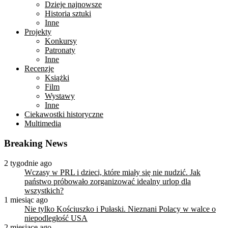
Dzieje najnowsze
Historia sztuki
Inne
Projekty
Konkursy
Patronaty
Inne
Recenzje
Książki
Film
Wystawy
Inne
Ciekawostki historyczne
Multimedia
Breaking News
2 tygodnie ago
Wczasy w PRL i dzieci, które miały się nie nudzić. Jak
państwo próbowało zorganizować idealny urlop dla
wszystkich?
1 miesiąc ago
Nie tylko Kościuszko i Pułaski. Nieznani Polacy w walce o
niepodległość USA
2 miesiące ago