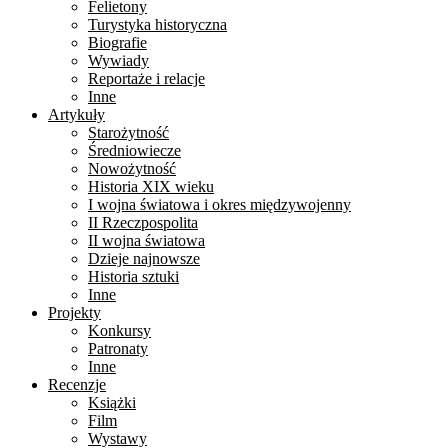
Felietony
Turystyka historyczna
Biografie
Wywiady
Reportaże i relacje
Inne
Artykuły
Starożytność
Średniowiecze
Nowożytność
Historia XIX wieku
I wojna światowa i okres międzywojenny
II Rzeczpospolita
II wojna światowa
Dzieje najnowsze
Historia sztuki
Inne
Projekty
Konkursy
Patronaty
Inne
Recenzje
Książki
Film
Wystawy