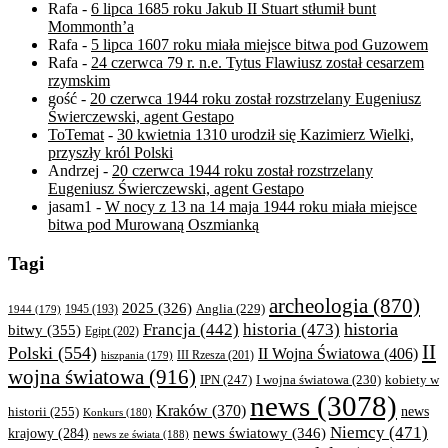
Rafa
-
6 lipca 1685 roku Jakub II Stuart stłumił bunt
Mommonth’a
Rafa
-
5 lipca 1607 roku miała miejsce bitwa pod Guzowem
Rafa
-
24 czerwca 79 r. n.e. Tytus Flawiusz został cesarzem
rzymskim
gość
-
20 czerwca 1944 roku został rozstrzelany Eugeniusz
Świerczewski, agent Gestapo
ToTemat
-
30 kwietnia 1310 urodził się Kazimierz Wielki,
przyszły król Polski
Andrzej
-
20 czerwca 1944 roku został rozstrzelany
Eugeniusz Świerczewski, agent Gestapo
jasam1
-
W nocy z 13 na 14 maja 1944 roku miała miejsce
bitwa pod Murowaną Oszmianką
Tagi
archeologia
(870)
2025
(326)
Anglia
(229)
1944
(179)
1945
(193)
historia
Francja
(442)
historia
(473)
bitwy
(355)
Egipt
(202)
II
Polski
(554)
II Wojna Światowa
(406)
III Rzesza
(201)
hiszpania
(179)
wojna światowa
(916)
IPN
(247)
kobiety w
I wojna światowa
(230)
news
(3078)
Kraków
(370)
historii
(255)
news
Konkurs
(180)
Niemcy
(471)
news światowy
(346)
krajowy
(284)
news ze świata
(188)