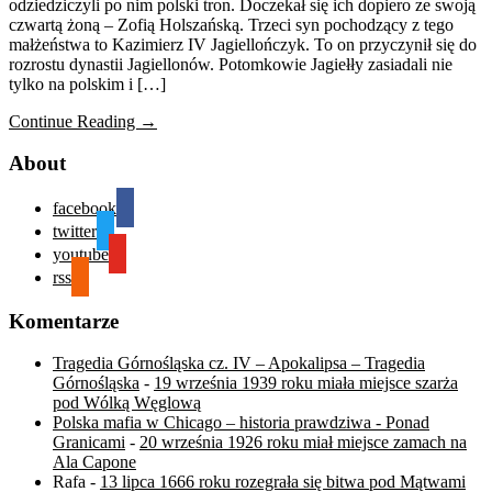
odziedziczyli po nim polski tron. Doczekał się ich dopiero ze swoją
czwartą żoną – Zofią Holszańską. Trzeci syn pochodzący z tego
małżeństwa to Kazimierz IV Jagiellończyk. To on przyczynił się do
rozrostu dynastii Jagiellonów. Potomkowie Jagiełły zasiadali nie
tylko na polskim i […]
Continue Reading →
About
facebook
twitter
youtube
rss
Komentarze
Tragedia Górnośląska cz. IV – Apokalipsa – Tragedia
Górnośląska
-
19 września 1939 roku miała miejsce szarża
pod Wólką Węglową
Polska mafia w Chicago – historia prawdziwa - Ponad
Granicami
-
20 września 1926 roku miał miejsce zamach na
Ala Capone
Rafa
-
13 lipca 1666 roku rozegrała się bitwa pod Mątwami