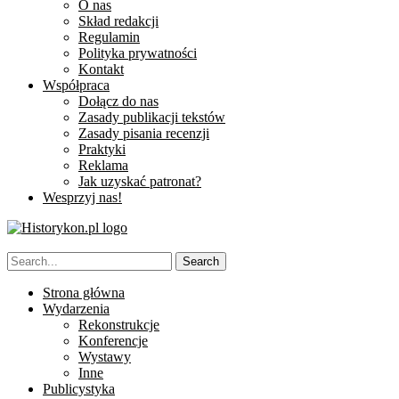
O nas
Skład redakcji
Regulamin
Polityka prywatności
Kontakt
Współpraca
Dołącz do nas
Zasady publikacji tekstów
Zasady pisania recenzji
Praktyki
Reklama
Jak uzyskać patronat?
Wesprzyj nas!
Strona główna
Wydarzenia
Rekonstrukcje
Konferencje
Wystawy
Inne
Publicystyka