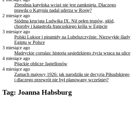
Zbrodnia katyńska wciąż nie jest zamknięta. Dlaczego
prawda o Katyniu nadal uderza w Rosję?
2 miesiące ago
Siódma krucjata Ludwika IX. Nil pełen trupów, głód,
choroby i katastrofa francuskiego króla w Egipcie
3 miesiące ago
Polski Luksor i piramidy na Lubelszczyźnie. Niezwykłe ślady
Egiptu w Polsce
3 miesiące ago
Madryckie corralas: historia sąsiedzkiego życia wraca na ulice
4 miesiące ago
Pijackie oblicze Jagiellonów
4 miesiące ago
Zamach majowy 1926: jak narodziła się decyzja Piłsudskiego
i dlaczego przewrót nie był planowany wcześniej?
Tag:
Joanna Habsburg