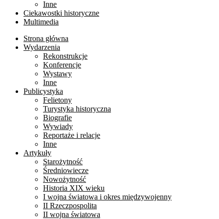
Inne
Ciekawostki historyczne
Multimedia
Strona główna
Wydarzenia
Rekonstrukcje
Konferencje
Wystawy
Inne
Publicystyka
Felietony
Turystyka historyczna
Biografie
Wywiady
Reportaże i relacje
Inne
Artykuły
Starożytność
Średniowiecze
Nowożytność
Historia XIX wieku
I wojna światowa i okres międzywojenny
II Rzeczpospolita
II wojna światowa