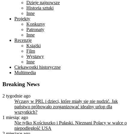
Dzieje najnowsze
Historia sztuki
Inne
Projekty
Konkursy
Patronaty
Inne
Recenzje
Książki
Film
Wystawy
Inne
Ciekawostki historyczne
Multimedia
Breaking News
2 tygodnie ago
Wczasy w PRL i dzieci, które miały się nie nudzić. Jak
państwo próbowało zorganizować idealny urlop dla
wszystkich?
1 miesiąc ago
Nie tylko Kościuszko i Pułaski. Nieznani Polacy w walce o
niepodległość USA
2 miesiące ago