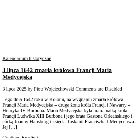
Kalendarium historyczne
3 lipca 1642 zmarła królowa Francji Maria
Medycejska
3 lipca 2025
by
Piotr Wojciechowski
Comments are Disabled
Tego dnia 1642 roku w Kolonii, na wygnaniu zmarła królowa
Francji Maria Medycejska – druga żona króla Francji i Nawarry –
Henryka IV Burbona. Maria Medycejska była m.in. matką króla
Francji Ludwika XIII Burbona i jego brata Gastona Orleańskiego i
córką Joanny Habsburg i księcia Toskanii Franciszka I Medyceusza.
Jej […]
Continue Reading →