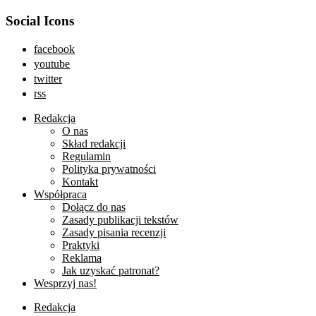
Social Icons
facebook
youtube
twitter
rss
Redakcja
O nas
Skład redakcji
Regulamin
Polityka prywatności
Kontakt
Współpraca
Dołącz do nas
Zasady publikacji tekstów
Zasady pisania recenzji
Praktyki
Reklama
Jak uzyskać patronat?
Wesprzyj nas!
Redakcja