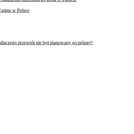
Egiptu w Polsce
 dlaczego przewrót nie był planowany wcześniej?