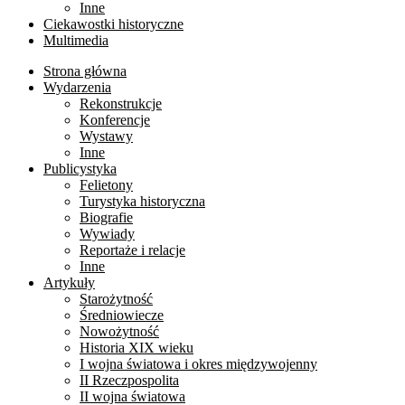
Inne
Ciekawostki historyczne
Multimedia
Strona główna
Wydarzenia
Rekonstrukcje
Konferencje
Wystawy
Inne
Publicystyka
Felietony
Turystyka historyczna
Biografie
Wywiady
Reportaże i relacje
Inne
Artykuły
Starożytność
Średniowiecze
Nowożytność
Historia XIX wieku
I wojna światowa i okres międzywojenny
II Rzeczpospolita
II wojna światowa