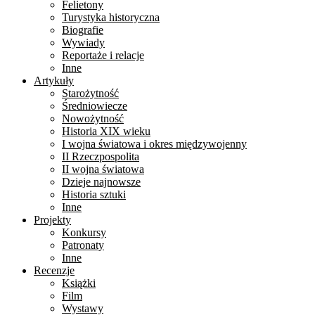
Felietony
Turystyka historyczna
Biografie
Wywiady
Reportaże i relacje
Inne
Artykuły
Starożytność
Średniowiecze
Nowożytność
Historia XIX wieku
I wojna światowa i okres międzywojenny
II Rzeczpospolita
II wojna światowa
Dzieje najnowsze
Historia sztuki
Inne
Projekty
Konkursy
Patronaty
Inne
Recenzje
Książki
Film
Wystawy