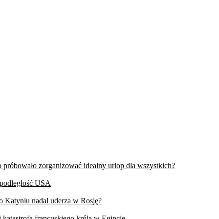
wo próbowało zorganizować idealny urlop dla wszystkich?
iepodległość USA
 o Katyniu nadal uderza w Rosję?
 katastrofa francuskiego króla w Egipcie