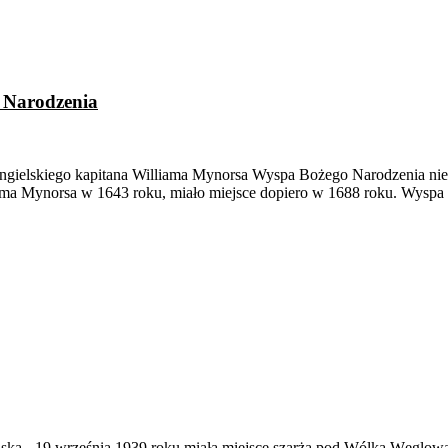
 Narodzenia
ngielskiego kapitana Williama Mynorsa Wyspa Bożego Narodzenia nie
iama Mynorsa w 1643 roku, miało miejsce dopiero w 1688 roku. Wyspa 
ąska
-
19 września 1939 roku miała miejsce szarża pod Wólką Węglow