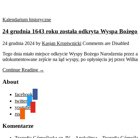
Kalendarium historyczne
24 grudnia 1643 roku została odkryta Wyspa Bożego
24 grudnia 2024
by
Kasjan Kropiwnicki
Comments are Disabled
Tego dnia miało miejsce odkrycie Wyspy Bożego Narodzenia przez a
udokumentowane zejście na ląd wyspy, po opłynięciu jej przez Will
Continue Reading →
About
facebook
twitter
youtube
rss
Komentarze
Tragedia Górnośląska cz. IV – Apokalipsa – Tragedia Górnośl