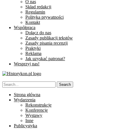
O nas
Skład redakcji
Regulamin
Polityka prywatności
Kontakt
Współpraca
Dołącz do nas
Zasady publikacji tekstów
Zasady pisania recenzji
Praktyki
Reklama
Jak uzyskać patronat?
Wesprzyj nas!
Strona główna
Wydarzenia
Rekonstrukcje
Konferencje
Wystawy
Inne
Publicystyka