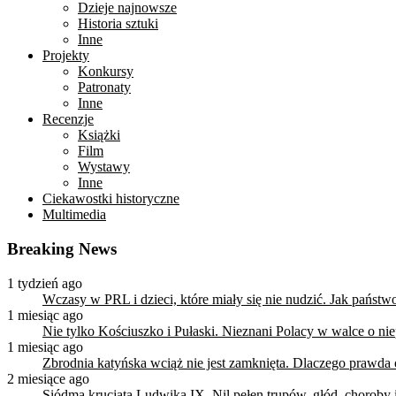
Dzieje najnowsze
Historia sztuki
Inne
Projekty
Konkursy
Patronaty
Inne
Recenzje
Książki
Film
Wystawy
Inne
Ciekawostki historyczne
Multimedia
Breaking News
1 tydzień ago
Wczasy w PRL i dzieci, które miały się nie nudzić. Jak państ
1 miesiąc ago
Nie tylko Kościuszko i Pułaski. Nieznani Polacy w walce o n
1 miesiąc ago
Zbrodnia katyńska wciąż nie jest zamknięta. Dlaczego prawda
2 miesiące ago
Siódma krucjata Ludwika IX. Nil pełen trupów, głód, choroby i