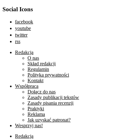
Social Icons
facebook
youtube
twitter
rss
Redakcja
O nas
Skład redakcji
Regulamin
Polityka prywatności
Kontakt
Współpraca
Dołącz do nas
Zasady publikacji tekstów
Zasady pisania recenzji
Praktyki
Reklama
Jak uzyskać patronat?
Wesprzyj nas!
Redakcja