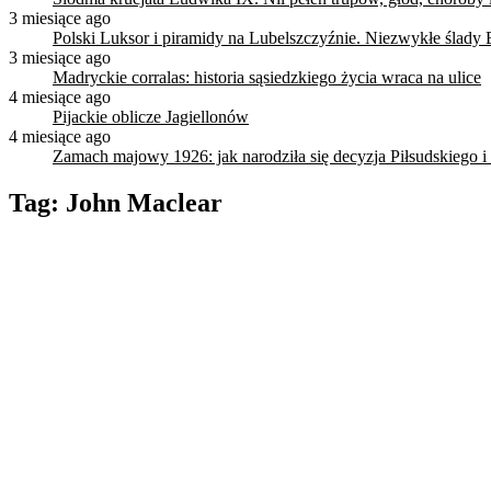
3 miesiące ago
Polski Luksor i piramidy na Lubelszczyźnie. Niezwykłe ślady 
3 miesiące ago
Madryckie corralas: historia sąsiedzkiego życia wraca na ulice
4 miesiące ago
Pijackie oblicze Jagiellonów
4 miesiące ago
Zamach majowy 1926: jak narodziła się decyzja Piłsudskiego i
Tag:
John Maclear