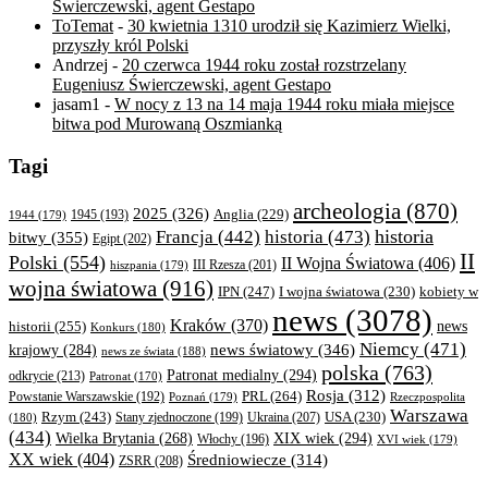
Świerczewski, agent Gestapo
ToTemat
-
30 kwietnia 1310 urodził się Kazimierz Wielki,
przyszły król Polski
Andrzej
-
20 czerwca 1944 roku został rozstrzelany
Eugeniusz Świerczewski, agent Gestapo
jasam1
-
W nocy z 13 na 14 maja 1944 roku miała miejsce
bitwa pod Murowaną Oszmianką
Tagi
archeologia
(870)
2025
(326)
Anglia
(229)
1944
(179)
1945
(193)
historia
Francja
(442)
historia
(473)
bitwy
(355)
Egipt
(202)
II
Polski
(554)
II Wojna Światowa
(406)
III Rzesza
(201)
hiszpania
(179)
wojna światowa
(916)
IPN
(247)
kobiety w
I wojna światowa
(230)
news
(3078)
Kraków
(370)
historii
(255)
news
Konkurs
(180)
Niemcy
(471)
news światowy
(346)
krajowy
(284)
news ze świata
(188)
polska
(763)
Patronat medialny
(294)
odkrycie
(213)
Patronat
(170)
Rosja
(312)
PRL
(264)
Powstanie Warszawskie
(192)
Poznań
(179)
Rzeczpospolita
Warszawa
Rzym
(243)
Ukraina
(207)
USA
(230)
(180)
Stany zjednoczone
(199)
(434)
XIX wiek
(294)
Wielka Brytania
(268)
Włochy
(196)
XVI wiek
(179)
XX wiek
(404)
Średniowiecze
(314)
ZSRR
(208)