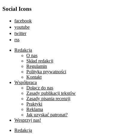
Social Icons
facebook
youtube
twitter
rss
Redakcja
O nas
Skład redakcji
Regulamin
Polityka prywatności
Kontakt
Współpraca
Dołącz do nas
Zasady publikacji tekstów
Zasady pisania recenzji
Praktyki
Reklama
Jak uzyskać patronat?
Wesprzyj nas!
Redakcja