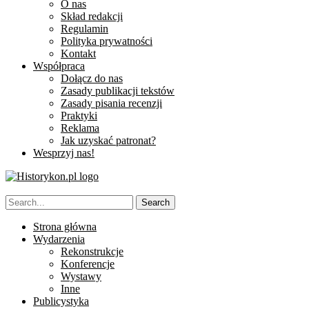
O nas
Skład redakcji
Regulamin
Polityka prywatności
Kontakt
Współpraca
Dołącz do nas
Zasady publikacji tekstów
Zasady pisania recenzji
Praktyki
Reklama
Jak uzyskać patronat?
Wesprzyj nas!
Strona główna
Wydarzenia
Rekonstrukcje
Konferencje
Wystawy
Inne
Publicystyka