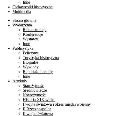
Inne
Ciekawostki historyczne
Multimedia
Strona główna
Wydarzenia
Rekonstrukcje
Konferencje
Wystawy
Inne
Publicystyka
Felietony
Turystyka historyczna
Biografie
Wywiady
Reportaże i relacje
Inne
Artykuły
Starożytność
Średniowiecze
Nowożytność
Historia XIX wieku
I wojna światowa i okres międzywojenny
II Rzeczpospolita
II wojna światowa