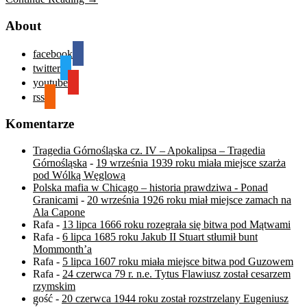
About
facebook
twitter
youtube
rss
Komentarze
Tragedia Górnośląska cz. IV – Apokalipsa – Tragedia
Górnośląska
-
19 września 1939 roku miała miejsce szarża
pod Wólką Węglową
Polska mafia w Chicago – historia prawdziwa - Ponad
Granicami
-
20 września 1926 roku miał miejsce zamach na
Ala Capone
Rafa
-
13 lipca 1666 roku rozegrała się bitwa pod Mątwami
Rafa
-
6 lipca 1685 roku Jakub II Stuart stłumił bunt
Mommonth’a
Rafa
-
5 lipca 1607 roku miała miejsce bitwa pod Guzowem
Rafa
-
24 czerwca 79 r. n.e. Tytus Flawiusz został cesarzem
rzymskim
gość
-
20 czerwca 1944 roku został rozstrzelany Eugeniusz