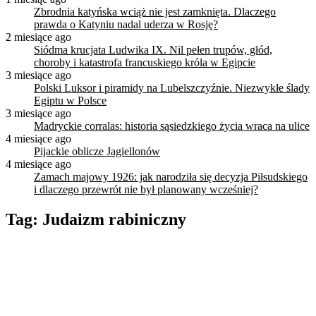
Zbrodnia katyńska wciąż nie jest zamknięta. Dlaczego
prawda o Katyniu nadal uderza w Rosję?
2 miesiące ago
Siódma krucjata Ludwika IX. Nil pełen trupów, głód,
choroby i katastrofa francuskiego króla w Egipcie
3 miesiące ago
Polski Luksor i piramidy na Lubelszczyźnie. Niezwykłe ślady
Egiptu w Polsce
3 miesiące ago
Madryckie corralas: historia sąsiedzkiego życia wraca na ulice
4 miesiące ago
Pijackie oblicze Jagiellonów
4 miesiące ago
Zamach majowy 1926: jak narodziła się decyzja Piłsudskiego
i dlaczego przewrót nie był planowany wcześniej?
Tag:
Judaizm rabiniczny