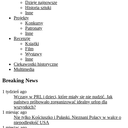
Dzieje najnowsze
Historia sztuki
Inne
Projekty
Konkursy
Patronaty
Inne
Recenzje
Książki
Film
Wystawy
Inne
Ciekawostki historyczne
Multimedia
Breaking News
1 tydzień ago
Wczasy w PRL i dzieci, które miały się nie nudzić. Jak
państwo próbowało zorganizować idealny urlop dla
wszystkich?
1 miesiąc ago
Nie tylko Kościuszko i Pułaski. Nieznani Polacy w walce o
niepodległość USA
1 miesiąc ago