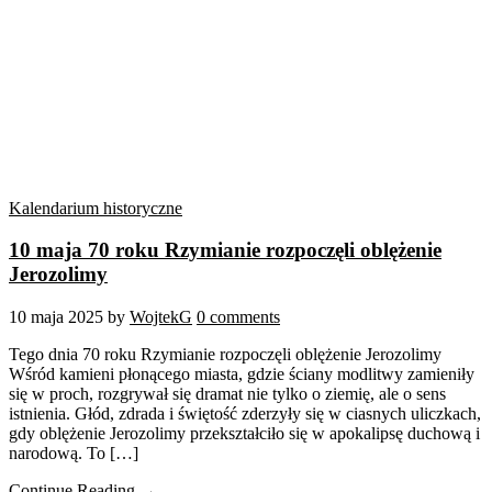
Kalendarium historyczne
10 maja 70 roku Rzymianie rozpoczęli oblężenie
Jerozolimy
10 maja 2025
by
WojtekG
0 comments
Tego dnia 70 roku Rzymianie rozpoczęli oblężenie Jerozolimy
Wśród kamieni płonącego miasta, gdzie ściany modlitwy zamieniły
się w proch, rozgrywał się dramat nie tylko o ziemię, ale o sens
istnienia. Głód, zdrada i świętość zderzyły się w ciasnych uliczkach,
gdy oblężenie Jerozolimy przekształciło się w apokalipsę duchową i
narodową. To […]
Continue Reading →