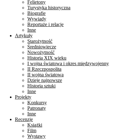
Felietony
Turystyka historyczna
Biografie
Wywiady
Reportaże i relacje
Inne
Artykuły
Starożytność
Średniowiecze
Nowożytność
Historia XIX wieku
I wojna światowa i okres międzywojenny
II Rzeczpospolita
II wojna światowa
Dzieje najnowsze
Historia sztuki
Inne
Projekty
Konkursy
Patronaty
Inne
Recenzje
Książki
Film
Wystawy