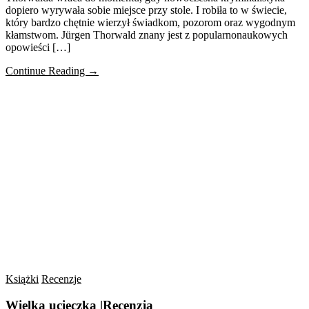
dopiero wyrywała sobie miejsce przy stole. I robiła to w świecie,
który bardzo chętnie wierzył świadkom, pozorom oraz wygodnym
kłamstwom. Jürgen Thorwald znany jest z popularnonaukowych
opowieści […]
Continue Reading →
Książki
Recenzje
Wielka ucieczka |Recenzja