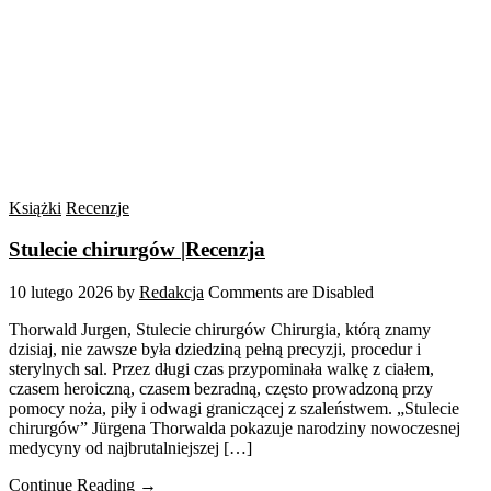
Książki
Recenzje
Stulecie chirurgów |Recenzja
10 lutego 2026
by
Redakcja
Comments are Disabled
Thorwald Jurgen, Stulecie chirurgów Chirurgia, którą znamy
dzisiaj, nie zawsze była dziedziną pełną precyzji, procedur i
sterylnych sal. Przez długi czas przypominała walkę z ciałem,
czasem heroiczną, czasem bezradną, często prowadzoną przy
pomocy noża, piły i odwagi graniczącej z szaleństwem. „Stulecie
chirurgów” Jürgena Thorwalda pokazuje narodziny nowoczesnej
medycyny od najbrutalniejszej […]
Continue Reading →