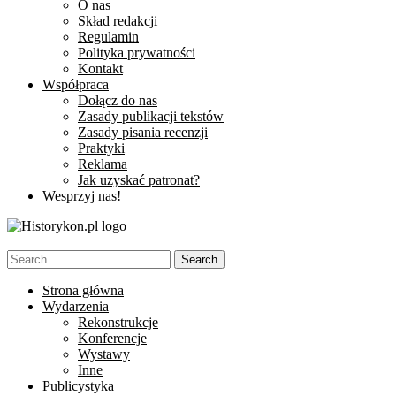
O nas
Skład redakcji
Regulamin
Polityka prywatności
Kontakt
Współpraca
Dołącz do nas
Zasady publikacji tekstów
Zasady pisania recenzji
Praktyki
Reklama
Jak uzyskać patronat?
Wesprzyj nas!
Strona główna
Wydarzenia
Rekonstrukcje
Konferencje
Wystawy
Inne
Publicystyka