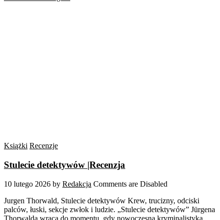
Książki
Recenzje
Stulecie detektywów |Recenzja
10 lutego 2026
by
Redakcja
Comments are Disabled
Jurgen Thorwald, Stulecie detektywów Krew, trucizny, odciski
palców, łuski, sekcje zwłok i ludzie. „Stulecie detektywów” Jürgena
Thorwalda wraca do momentu, gdy nowoczesna kryminalistyka