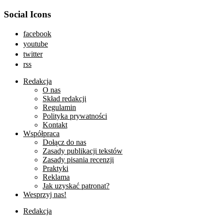
Social Icons
facebook
youtube
twitter
rss
Redakcja
O nas
Skład redakcji
Regulamin
Polityka prywatności
Kontakt
Współpraca
Dołącz do nas
Zasady publikacji tekstów
Zasady pisania recenzji
Praktyki
Reklama
Jak uzyskać patronat?
Wesprzyj nas!
Redakcja