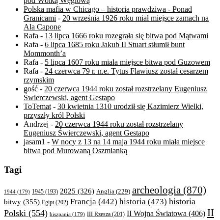
pod Wólką Węglową
Polska mafia w Chicago – historia prawdziwa - Ponad
Granicami
-
20 września 1926 roku miał miejsce zamach na
Ala Capone
Rafa
-
13 lipca 1666 roku rozegrała się bitwa pod Mątwami
Rafa
-
6 lipca 1685 roku Jakub II Stuart stłumił bunt
Mommonth’a
Rafa
-
5 lipca 1607 roku miała miejsce bitwa pod Guzowem
Rafa
-
24 czerwca 79 r. n.e. Tytus Flawiusz został cesarzem
rzymskim
gość
-
20 czerwca 1944 roku został rozstrzelany Eugeniusz
Świerczewski, agent Gestapo
ToTemat
-
30 kwietnia 1310 urodził się Kazimierz Wielki,
przyszły król Polski
Andrzej
-
20 czerwca 1944 roku został rozstrzelany
Eugeniusz Świerczewski, agent Gestapo
jasam1
-
W nocy z 13 na 14 maja 1944 roku miała miejsce
bitwa pod Murowaną Oszmianką
Tagi
archeologia
(870)
2025
(326)
Anglia
(229)
1944
(179)
1945
(193)
historia
Francja
(442)
historia
(473)
bitwy
(355)
Egipt
(202)
II
Polski
(554)
II Wojna Światowa
(406)
III Rzesza
(201)
hiszpania
(179)