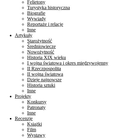
Felietony
Turystyka historyczna
Biografie
Wywiady
Reportaże i relacje
Inne
Artykuły
Starożytność
Średniowiecze
Nowożytność
Historia XIX wieku
I wojna światowa i okres międzywojenny
II Rzeczpospolita
II wojna światowa
Dzieje najnowsze
Historia sztuki
Inne
Projekty
Konkursy
Patronaty
Inne
Recenzje
Książki
Film
Wystawy