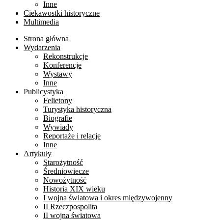
Inne
Ciekawostki historyczne
Multimedia
Strona główna
Wydarzenia
Rekonstrukcje
Konferencje
Wystawy
Inne
Publicystyka
Felietony
Turystyka historyczna
Biografie
Wywiady
Reportaże i relacje
Inne
Artykuły
Starożytność
Średniowiecze
Nowożytność
Historia XIX wieku
I wojna światowa i okres międzywojenny
II Rzeczpospolita
II wojna światowa