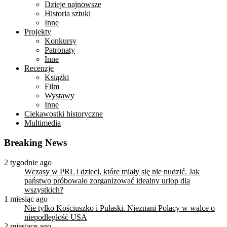
Dzieje najnowsze
Historia sztuki
Inne
Projekty
Konkursy
Patronaty
Inne
Recenzje
Książki
Film
Wystawy
Inne
Ciekawostki historyczne
Multimedia
Breaking News
2 tygodnie ago
Wczasy w PRL i dzieci, które miały się nie nudzić. Jak
państwo próbowało zorganizować idealny urlop dla
wszystkich?
1 miesiąc ago
Nie tylko Kościuszko i Pułaski. Nieznani Polacy w walce o
niepodległość USA
2 miesiące ago