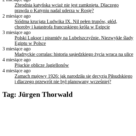
Zbrodnia katyńska wciąż nie jest zamknięta. Dlaczego
prawda o Katyniu nadal uderza w Rosję?
2 miesiące ago
Siódma krucjata Ludwika IX. Nil pełen trupów, głód,
choroby i katastrofa francuskiego króla w Egipcie
3 miesiące ago
Polski Luksor i piramidy na Lubelszczyźnie. Niezwykłe ślady
Egiptu w Polsce
3 miesiące ago
Madryckie corralas: historia sąsiedzkiego życia wraca na ulice
4 miesiące ago
Pijackie oblicze Jagiellonów
4 miesiące ago
Zamach majowy 1926: jak narodziła się decyzja Piłsudskiego
i dlaczego przewrót nie był planowany wcześniej?
Tag:
Jürgen Thorwald