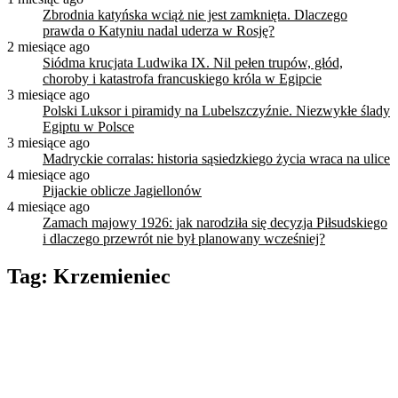
Zbrodnia katyńska wciąż nie jest zamknięta. Dlaczego
prawda o Katyniu nadal uderza w Rosję?
2 miesiące ago
Siódma krucjata Ludwika IX. Nil pełen trupów, głód,
choroby i katastrofa francuskiego króla w Egipcie
3 miesiące ago
Polski Luksor i piramidy na Lubelszczyźnie. Niezwykłe ślady
Egiptu w Polsce
3 miesiące ago
Madryckie corralas: historia sąsiedzkiego życia wraca na ulice
4 miesiące ago
Pijackie oblicze Jagiellonów
4 miesiące ago
Zamach majowy 1926: jak narodziła się decyzja Piłsudskiego
i dlaczego przewrót nie był planowany wcześniej?
Tag:
Krzemieniec