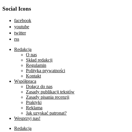
Social Icons
facebook
youtube
twitter
rss
Redakcja
O nas
Skład redakcji
Regulamin
Polityka prywatności
Kontakt
Współpraca
Dołącz do nas
Zasady publikacji tekstów
Zasady pisania recenzji
Praktyki
Reklama
Jak uzyskać patronat?
Wesprzyj nas!
Redakcja