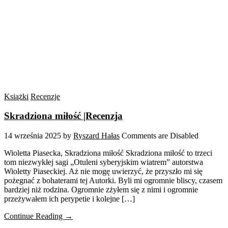
Książki
Recenzje
Skradziona miłość |Recenzja
14 września 2025
by
Ryszard Hałas
Comments are Disabled
Wioletta Piasecka, Skradziona miłość Skradziona miłość to trzeci
tom niezwykłej sagi „Otuleni syberyjskim wiatrem” autorstwa
Wioletty Piaseckiej. Aż nie mogę uwierzyć, że przyszło mi się
pożegnać z bohaterami tej Autorki. Byli mi ogromnie bliscy, czasem
bardziej niż rodzina. Ogromnie zżyłem się z nimi i ogromnie
przeżywałem ich perypetie i kolejne […]
Continue Reading →