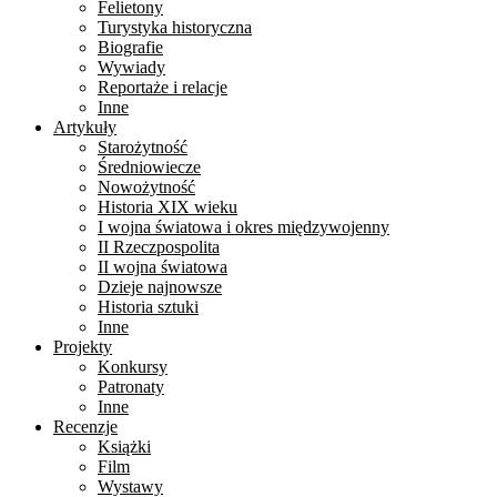
Felietony
Turystyka historyczna
Biografie
Wywiady
Reportaże i relacje
Inne
Artykuły
Starożytność
Średniowiecze
Nowożytność
Historia XIX wieku
I wojna światowa i okres międzywojenny
II Rzeczpospolita
II wojna światowa
Dzieje najnowsze
Historia sztuki
Inne
Projekty
Konkursy
Patronaty
Inne
Recenzje
Książki
Film
Wystawy