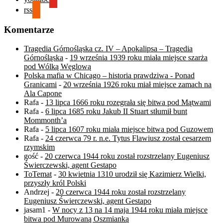
rss
Komentarze
Tragedia Górnośląska cz. IV – Apokalipsa – Tragedia
Górnośląska
-
19 września 1939 roku miała miejsce szarża
pod Wólką Węglową
Polska mafia w Chicago – historia prawdziwa - Ponad
Granicami
-
20 września 1926 roku miał miejsce zamach na
Ala Capone
Rafa
-
13 lipca 1666 roku rozegrała się bitwa pod Mątwami
Rafa
-
6 lipca 1685 roku Jakub II Stuart stłumił bunt
Mommonth’a
Rafa
-
5 lipca 1607 roku miała miejsce bitwa pod Guzowem
Rafa
-
24 czerwca 79 r. n.e. Tytus Flawiusz został cesarzem
rzymskim
gość
-
20 czerwca 1944 roku został rozstrzelany Eugeniusz
Świerczewski, agent Gestapo
ToTemat
-
30 kwietnia 1310 urodził się Kazimierz Wielki,
przyszły król Polski
Andrzej
-
20 czerwca 1944 roku został rozstrzelany
Eugeniusz Świerczewski, agent Gestapo
jasam1
-
W nocy z 13 na 14 maja 1944 roku miała miejsce
bitwa pod Murowaną Oszmianką