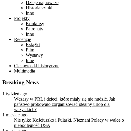
Dzieje najnowsze
Historia sztuki
Inne
Projekty
Konkursy
Patronaty
Inne
Recenzje
Książki
Film
Wystawy
Inne
Ciekawostki historyczne
Multimedia
Breaking News
1 tydzień ago
Wczasy w PRL i dzieci, które miały się nie nudzić. Jak
państwo próbowało zorganizować idealny urlop dla
wszystkich?
1 miesiąc ago
Nie tylko Kościuszko i Pułaski. Nieznani Polacy w walce o
niepodległość USA
1 miesiąc ago