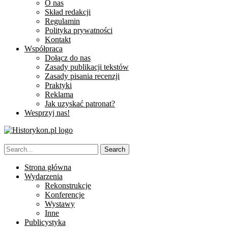
O nas
Skład redakcji
Regulamin
Polityka prywatności
Kontakt
Współpraca
Dołącz do nas
Zasady publikacji tekstów
Zasady pisania recenzji
Praktyki
Reklama
Jak uzyskać patronat?
Wesprzyj nas!
Strona główna
Wydarzenia
Rekonstrukcje
Konferencje
Wystawy
Inne
Publicystyka