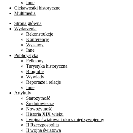
Inne
Ciekawostki historyczne
Multimedia
Strona główna
Wydarzenia
Rekonstrukcje
Konferencje
Wystawy
Inne
Publicystyka
Felietony
Turystyka historyczna
Biografie
Wywiady
Reportaże i relacje
Inne
Artykuły
Starożytność
Średniowiecze
Nowożytność
Historia XIX wieku
I wojna światowa i okres międzywojenny
II Rzeczpospolita
II wojna światowa