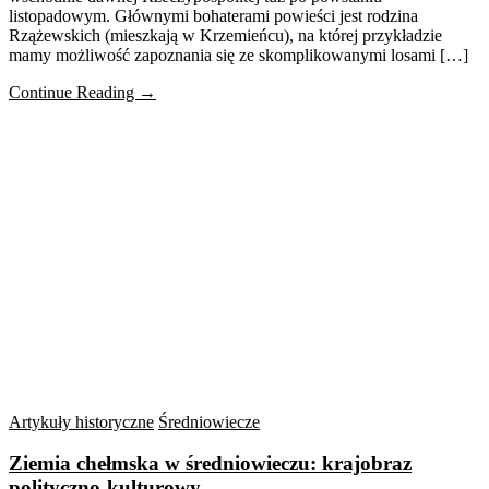
listopadowym. Głównymi bohaterami powieści jest rodzina
Rzążewskich (mieszkają w Krzemieńcu), na której przykładzie
mamy możliwość zapoznania się ze skomplikowanymi losami […]
Continue Reading →
Artykuły historyczne
Średniowiecze
Ziemia chełmska w średniowieczu: krajobraz
polityczno-kulturowy