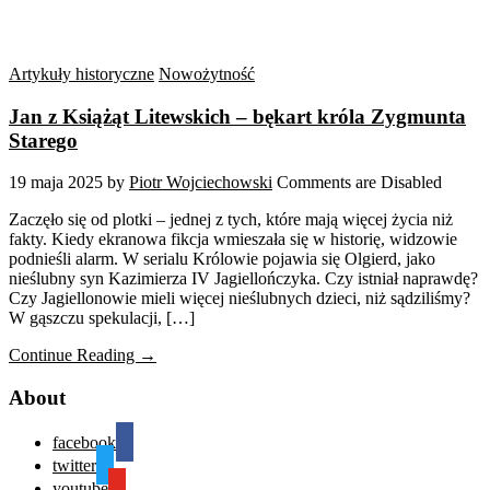
Artykuły historyczne
Nowożytność
Jan z Książąt Litewskich – bękart króla Zygmunta
Starego
19 maja 2025
by
Piotr Wojciechowski
Comments are Disabled
Zaczęło się od plotki – jednej z tych, które mają więcej życia niż
fakty. Kiedy ekranowa fikcja wmieszała się w historię, widzowie
podnieśli alarm. W serialu Królowie pojawia się Olgierd, jako
nieślubny syn Kazimierza IV Jagiellończyka. Czy istniał naprawdę?
Czy Jagiellonowie mieli więcej nieślubnych dzieci, niż sądziliśmy?
W gąszczu spekulacji, […]
Continue Reading →
About
facebook
twitter
youtube