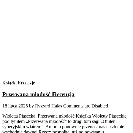
Książki
Recenzje
Przerwana młodość |Recenzja
18 lipca 2025
by
Ryszard Hałas
Comments are Disabled
Wioletta Piasecka, Przerwana młodość Książka Wioletty Piaseckiej
pod tytułem „Przerwana młodość” to drugi tom sagi „Otuleni
syberyjskim wiatrem”. Autorka ponownie przenosi nas na ziemie
wschodnie dawnej Rzeczypospolitej tuż po powstaniu