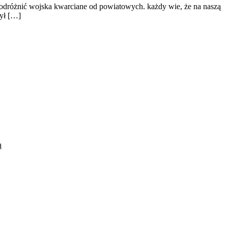
k odróżnić wojska kwarciane od powiatowych. każdy wie, że na naszą
zył […]
ą