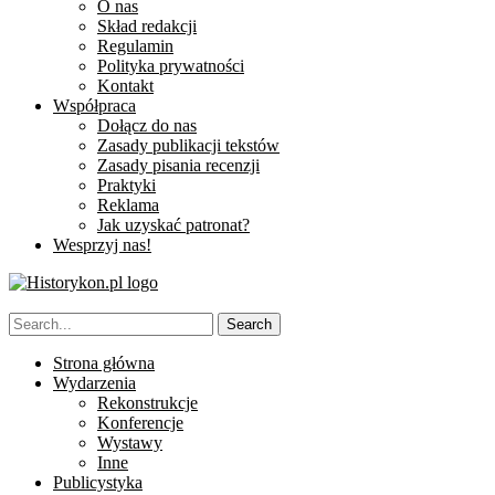
O nas
Skład redakcji
Regulamin
Polityka prywatności
Kontakt
Współpraca
Dołącz do nas
Zasady publikacji tekstów
Zasady pisania recenzji
Praktyki
Reklama
Jak uzyskać patronat?
Wesprzyj nas!
Strona główna
Wydarzenia
Rekonstrukcje
Konferencje
Wystawy
Inne
Publicystyka