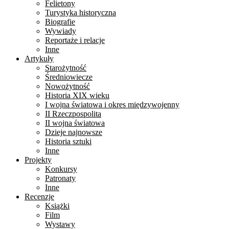
Felietony
Turystyka historyczna
Biografie
Wywiady
Reportaże i relacje
Inne
Artykuły
Starożytność
Średniowiecze
Nowożytność
Historia XIX wieku
I wojna światowa i okres międzywojenny
II Rzeczpospolita
II wojna światowa
Dzieje najnowsze
Historia sztuki
Inne
Projekty
Konkursy
Patronaty
Inne
Recenzje
Książki
Film
Wystawy