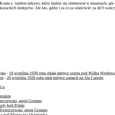
Konia z rzędem laikowi, który będzie się orientował w niuansach, ja
ozackich mołojców. Ale kto, gdzie i za co (a właściwie: za ile?) walc
ąska
-
19 września 1939 roku miała miejsce szarża pod Wólką Węglow
mi
-
20 września 1926 roku miał miejsce zamach na Ala Capone
h’a
zymskim
ierczewski, agent Gestapo
zły król Polski
 Świerczewski, agent Gestapo
itwa pod Murowaną Oszmianką