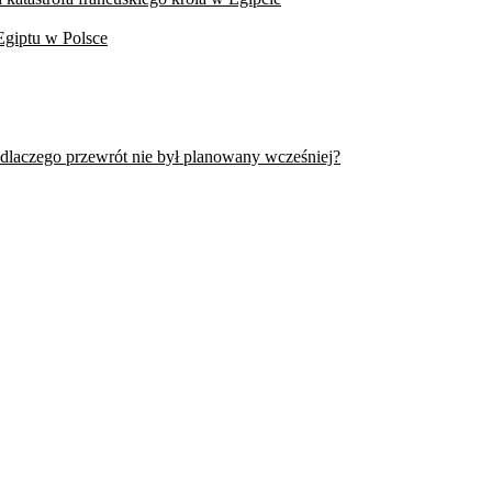
Egiptu w Polsce
 dlaczego przewrót nie był planowany wcześniej?