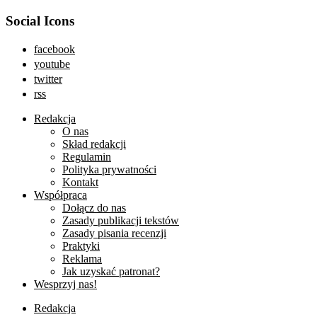
Social Icons
facebook
youtube
twitter
rss
Redakcja
O nas
Skład redakcji
Regulamin
Polityka prywatności
Kontakt
Współpraca
Dołącz do nas
Zasady publikacji tekstów
Zasady pisania recenzji
Praktyki
Reklama
Jak uzyskać patronat?
Wesprzyj nas!
Redakcja