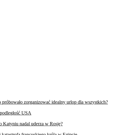
wo próbowało zorganizować idealny urlop dla wszystkich?
iepodległość USA
 o Katyniu nadal uderza w Rosję?
 katastrofa francuskiego króla w Egipcie