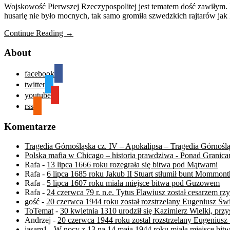
Wojskowość Pierwszej Rzeczypospolitej jest tematem dość zawiłym. 
husarię nie było mocnych, tak samo gromiła szwedzkich rajtarów jak k
Continue Reading →
About
facebook
twitter
youtube
rss
Komentarze
Tragedia Górnośląska cz. IV – Apokalipsa – Tragedia Górnośl
Polska mafia w Chicago – historia prawdziwa - Ponad Granica
Rafa
-
13 lipca 1666 roku rozegrała się bitwa pod Mątwami
Rafa
-
6 lipca 1685 roku Jakub II Stuart stłumił bunt Mommont
Rafa
-
5 lipca 1607 roku miała miejsce bitwa pod Guzowem
Rafa
-
24 czerwca 79 r. n.e. Tytus Flawiusz został cesarzem r
gość
-
20 czerwca 1944 roku został rozstrzelany Eugeniusz Św
ToTemat
-
30 kwietnia 1310 urodził się Kazimierz Wielki, przys
Andrzej
-
20 czerwca 1944 roku został rozstrzelany Eugeniusz
jasam1
-
W nocy z 13 na 14 maja 1944 roku miała miejsce b