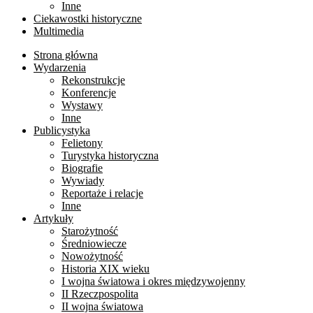
Inne
Ciekawostki historyczne
Multimedia
Strona główna
Wydarzenia
Rekonstrukcje
Konferencje
Wystawy
Inne
Publicystyka
Felietony
Turystyka historyczna
Biografie
Wywiady
Reportaże i relacje
Inne
Artykuły
Starożytność
Średniowiecze
Nowożytność
Historia XIX wieku
I wojna światowa i okres międzywojenny
II Rzeczpospolita
II wojna światowa