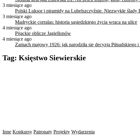
3 miesiące ago
Polski Luksor i piramidy na Lubelszczyźnie. Niezwykłe ślady 
3 miesiące ago
Madryckie corralas: historia sąsiedzkiego życia wraca na ulice
4 miesiące ago
Pijackie oblicze Jagiellonów
4 miesiące ago
Zamach majowy 1926: jak narodziła się decyzja Piłsudskiego i
Tag:
Księstwo Siewierskie
Inne
Konkursy
Patronaty
Projekty
Wydarzenia