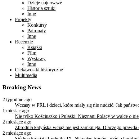
Dzieje najnowsze
Historia sztuki
Inne
Projekty
Konkursy
Patronaty
Inne
Recenzje
Książki
Film
Wystawy
Inne
Ciekawostki historyczne
Multimedia
Breaking News
2 tygodnie ago
Wczasy w PRL i dzieci, które miały się nie nudzić. Jak państ
1 miesiąc ago
Nie tylko Kościuszko i Pułaski. Nieznani Polacy w walce o n
2 miesiące ago
Zbrodnia katyńska wciąż nie jest zamknięta. Dlaczego prawda
2 miesiące ago
Siódma krucjata Ludwika IX. Nil pełen trupów, głód, choroby i