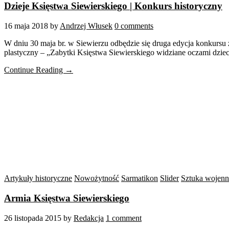
Dzieje Księstwa Siewierskiego | Konkurs historyczny
16 maja 2018
by
Andrzej Włusek
0 comments
W dniu 30 maja br. w Siewierzu odbędzie się druga edycja konkursu z
plastyczny – „Zabytki Księstwa Siewierskiego widziane oczami dziec
Continue Reading →
Artykuły historyczne
Nowożytność
Sarmatikon
Slider
Sztuka wojenn
Armia Księstwa Siewierskiego
26 listopada 2015
by
Redakcja
1 comment