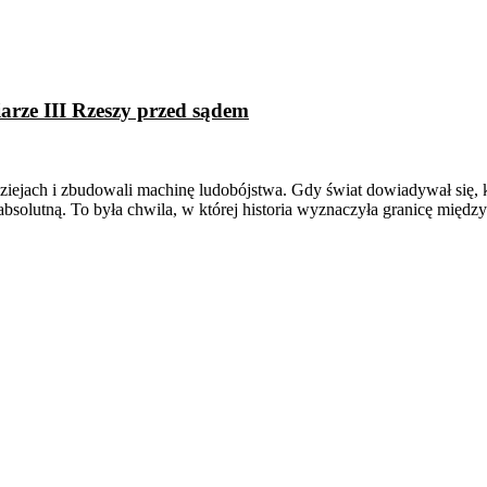
rze III Rzeszy przed sądem
w dziejach i zbudowali machinę ludobójstwa. Gdy świat dowiadywał się
absolutną. To była chwila, w której historia wyznaczyła granicę międz