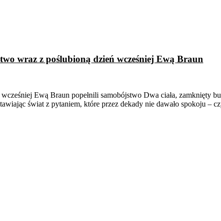
stwo wraz z poślubioną dzień wcześniej Ewą Braun
 wcześniej Ewą Braun popełnili samobójstwo Dwa ciała, zamknięty bunki
tawiając świat z pytaniem, które przez dekady nie dawało spokoju – c