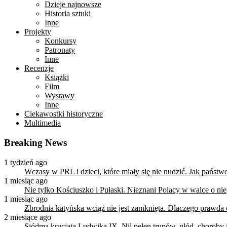
Dzieje najnowsze
Historia sztuki
Inne
Projekty
Konkursy
Patronaty
Inne
Recenzje
Książki
Film
Wystawy
Inne
Ciekawostki historyczne
Multimedia
Breaking News
1 tydzień ago
Wczasy w PRL i dzieci, które miały się nie nudzić. Jak państ
1 miesiąc ago
Nie tylko Kościuszko i Pułaski. Nieznani Polacy w walce o n
1 miesiąc ago
Zbrodnia katyńska wciąż nie jest zamknięta. Dlaczego prawda
2 miesiące ago
Siódma krucjata Ludwika IX. Nil pełen trupów, głód, choroby i