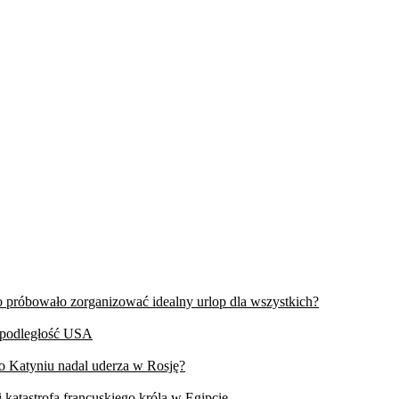
wo próbowało zorganizować idealny urlop dla wszystkich?
iepodległość USA
 o Katyniu nadal uderza w Rosję?
 katastrofa francuskiego króla w Egipcie