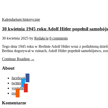
Kalendarium historyczne
30 kwietnia 1945 roku Adolf Hitler popełnił samobój
30 kwietnia 2025
by
Redakcja
0 comments
Tego dnia 1945 roku w Berlinie Adolf Hitler wraz z poślubioną dzień
Berlina dogorywał w ruinach, Adolf Hitler popełnił samobójstwo, zos
Continue Reading →
About
facebook
twitter
youtube
rss
Komentarze