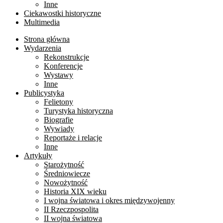
Inne
Ciekawostki historyczne
Multimedia
Strona główna
Wydarzenia
Rekonstrukcje
Konferencje
Wystawy
Inne
Publicystyka
Felietony
Turystyka historyczna
Biografie
Wywiady
Reportaże i relacje
Inne
Artykuły
Starożytność
Średniowiecze
Nowożytność
Historia XIX wieku
I wojna światowa i okres międzywojenny
II Rzeczpospolita
II wojna światowa