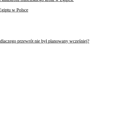
Egiptu w Polsce
 dlaczego przewrót nie był planowany wcześniej?