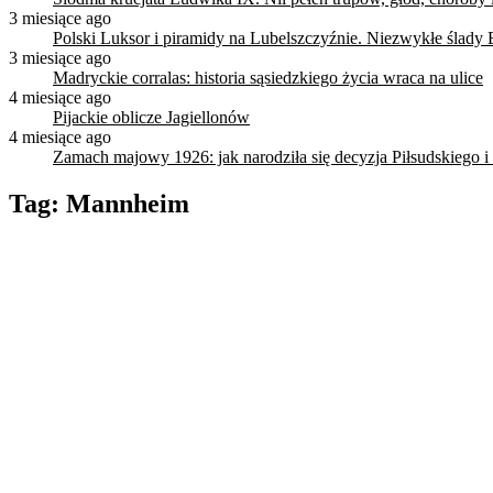
3 miesiące ago
Polski Luksor i piramidy na Lubelszczyźnie. Niezwykłe ślady 
3 miesiące ago
Madryckie corralas: historia sąsiedzkiego życia wraca na ulice
4 miesiące ago
Pijackie oblicze Jagiellonów
4 miesiące ago
Zamach majowy 1926: jak narodziła się decyzja Piłsudskiego i
Tag:
Mannheim