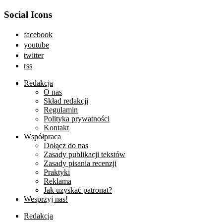
Social Icons
facebook
youtube
twitter
rss
Redakcja
O nas
Skład redakcji
Regulamin
Polityka prywatności
Kontakt
Współpraca
Dołącz do nas
Zasady publikacji tekstów
Zasady pisania recenzji
Praktyki
Reklama
Jak uzyskać patronat?
Wesprzyj nas!
Redakcja