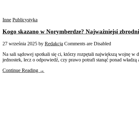
Inne
Publicystyka
Kogo skazano w Norymberdze? Najważniejsi zbrodnia
27 września 2025
by
Redakcja
Comments are Disabled
Na sali sądowej spotkali się ci, którzy rozpętali największą wojnę 
jednostek, lecz o odpowiedź, czy prawo potrafi stanąć ponad władzą 
Continue Reading →