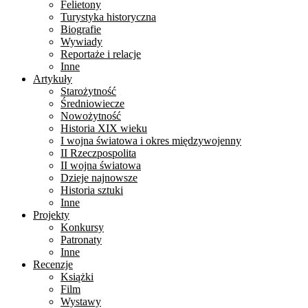
Felietony
Turystyka historyczna
Biografie
Wywiady
Reportaże i relacje
Inne
Artykuły
Starożytność
Średniowiecze
Nowożytność
Historia XIX wieku
I wojna światowa i okres międzywojenny
II Rzeczpospolita
II wojna światowa
Dzieje najnowsze
Historia sztuki
Inne
Projekty
Konkursy
Patronaty
Inne
Recenzje
Książki
Film
Wystawy