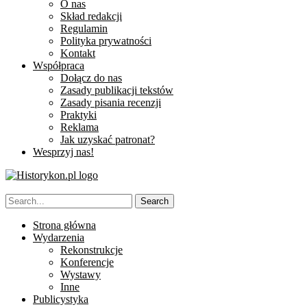
O nas
Skład redakcji
Regulamin
Polityka prywatności
Kontakt
Współpraca
Dołącz do nas
Zasady publikacji tekstów
Zasady pisania recenzji
Praktyki
Reklama
Jak uzyskać patronat?
Wesprzyj nas!
Strona główna
Wydarzenia
Rekonstrukcje
Konferencje
Wystawy
Inne
Publicystyka