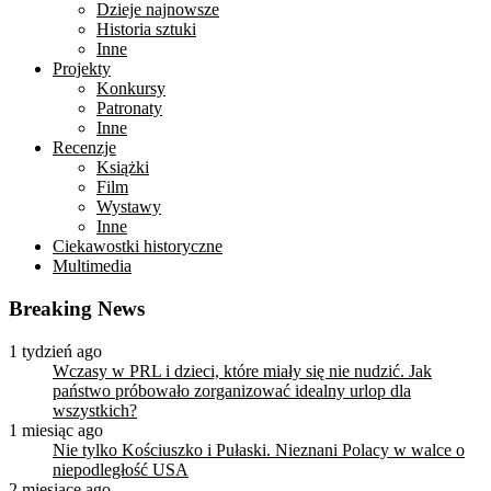
Dzieje najnowsze
Historia sztuki
Inne
Projekty
Konkursy
Patronaty
Inne
Recenzje
Książki
Film
Wystawy
Inne
Ciekawostki historyczne
Multimedia
Breaking News
1 tydzień ago
Wczasy w PRL i dzieci, które miały się nie nudzić. Jak
państwo próbowało zorganizować idealny urlop dla
wszystkich?
1 miesiąc ago
Nie tylko Kościuszko i Pułaski. Nieznani Polacy w walce o
niepodległość USA
2 miesiące ago