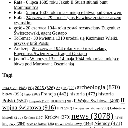
Rafa
-
6 lipca 1685 roku Jakub II Stuart stłumił bunt
Mommonth’a
Rafa
-
5 lipca 1607 roku miała miejsce bitwa pod Guzowem
Rafa
-
24 czerwca 79 r. n.e. Tytus Flawiusz został cesarzem
rzymskim
gość
-
20 czerwca 1944 roku został rozstrzelany Eugeniusz
Świerczewski, agent Gestapo
ToTemat
-
30 kwietnia 1310 urodził się Kazimierz Wielki,
przyszły król Polski
Andrzej
-
20 czerwca 1944 roku został rozstrzelany
Eugeniusz Świerczewski, agent Gestapo
jasam1
-
W nocy z 13 na 14 maja 1944 roku miała miejsce
bitwa pod Murowaną Oszmianką
Tagi
archeologia
(870)
2025
(326)
Anglia
(229)
1944
(179)
1945
(193)
historia
Francja
(442)
historia
(473)
bitwy
(355)
Egipt
(202)
II
Polski
(554)
II Wojna Światowa
(406)
III Rzesza
(201)
hiszpania
(179)
wojna światowa
(916)
IPN
(247)
kobiety w
I wojna światowa
(230)
news
(3078)
Kraków
(370)
historii
(255)
news
Konkurs
(180)
Niemcy
(471)
news światowy
(346)
krajowy
(284)
news ze świata
(188)