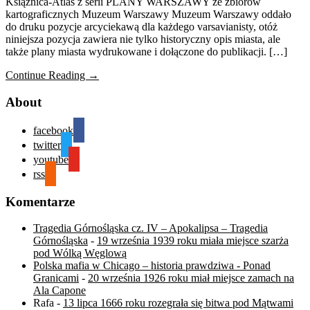
Książnica-Atlas z serii PLANY WARSZAWY ze zbiorów
kartograficznych Muzeum Warszawy Muzeum Warszawy oddało
do druku pozycje arcyciekawą dla każdego varsavianisty, otóż
niniejsza pozycja zawiera nie tylko historyczny opis miasta, ale
także plany miasta wydrukowane i dołączone do publikacji. […]
Continue Reading →
About
facebook
twitter
youtube
rss
Komentarze
Tragedia Górnośląska cz. IV – Apokalipsa – Tragedia
Górnośląska
-
19 września 1939 roku miała miejsce szarża
pod Wólką Węglową
Polska mafia w Chicago – historia prawdziwa - Ponad
Granicami
-
20 września 1926 roku miał miejsce zamach na
Ala Capone
Rafa
-
13 lipca 1666 roku rozegrała się bitwa pod Mątwami