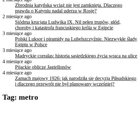
Zbrodnia katyńska wciąż nie jest zamknięta. Dlaczego
prawda o Katyniu nadal uderza w Rosję?
2 miesiące ago
Siódma krucjata Ludwika IX. Nil pełen trupów, głód,
choroby i katastrofa francuskiego króla w Egipcie
3 miesiące ago
Polski Luksor i piramidy na Lubelszczyźnie. Niezwykłe ślady
Egiptu w Polsce
3 miesiące ago
Madryckie corralas: historia sąsiedzkiego życia wraca na ulice
4 miesiące ago
Pijackie oblicze Jagiellonów
4 miesiące ago
Zamach majowy 1926: jak narodziła się decyzja Piłsudskiego
i dlaczego przewrót nie był planowany wcześniej?
Tag:
metro