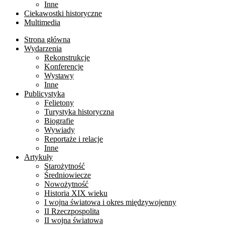
Inne
Ciekawostki historyczne
Multimedia
Strona główna
Wydarzenia
Rekonstrukcje
Konferencje
Wystawy
Inne
Publicystyka
Felietony
Turystyka historyczna
Biografie
Wywiady
Reportaże i relacje
Inne
Artykuły
Starożytność
Średniowiecze
Nowożytność
Historia XIX wieku
I wojna światowa i okres międzywojenny
II Rzeczpospolita
II wojna światowa