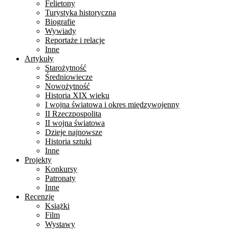
Felietony
Turystyka historyczna
Biografie
Wywiady
Reportaże i relacje
Inne
Artykuły
Starożytność
Średniowiecze
Nowożytność
Historia XIX wieku
I wojna światowa i okres międzywojenny
II Rzeczpospolita
II wojna światowa
Dzieje najnowsze
Historia sztuki
Inne
Projekty
Konkursy
Patronaty
Inne
Recenzje
Książki
Film
Wystawy