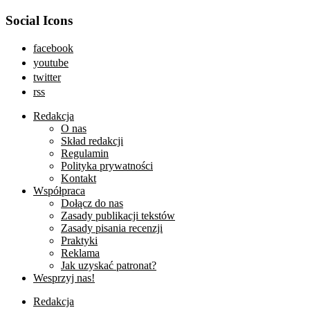
Social Icons
facebook
youtube
twitter
rss
Redakcja
O nas
Skład redakcji
Regulamin
Polityka prywatności
Kontakt
Współpraca
Dołącz do nas
Zasady publikacji tekstów
Zasady pisania recenzji
Praktyki
Reklama
Jak uzyskać patronat?
Wesprzyj nas!
Redakcja