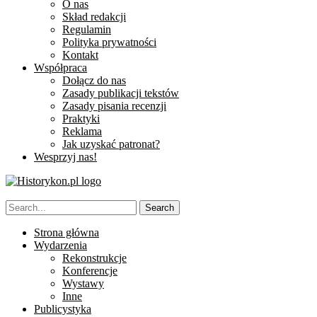
O nas
Skład redakcji
Regulamin
Polityka prywatności
Kontakt
Współpraca
Dołącz do nas
Zasady publikacji tekstów
Zasady pisania recenzji
Praktyki
Reklama
Jak uzyskać patronat?
Wesprzyj nas!
Strona główna
Wydarzenia
Rekonstrukcje
Konferencje
Wystawy
Inne
Publicystyka