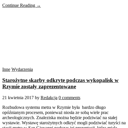
Continue Reading →
Inne
Wydarzenia
Starożytne skarby odkryte podczas wykopalisk w
Rzymie zostały zaprezentowane
21 kwietnia 2017
by
Redakcja
0 comments
Rozbudowa systemu metra w Rzymie była bardzo długo
opóźnianym procesem, ponieważ niosła ze sobą wiele prac
archeologicznych. Znaleziska można będzie podziwiać na stałej
wystawie. Wystawę starożytnych odkryć mogli podziwiać turyści na
stacji metra w San Giovanni podczas jej prezentacji, która miała