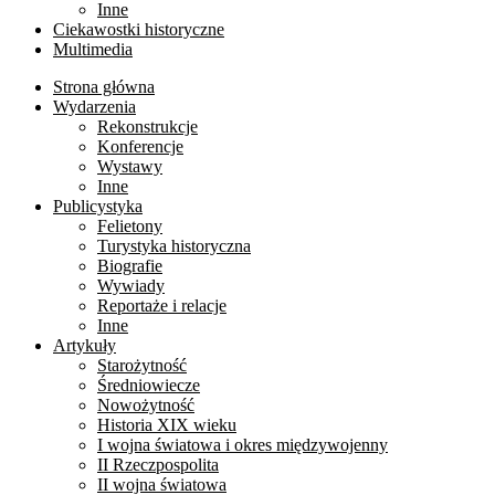
Inne
Ciekawostki historyczne
Multimedia
Strona główna
Wydarzenia
Rekonstrukcje
Konferencje
Wystawy
Inne
Publicystyka
Felietony
Turystyka historyczna
Biografie
Wywiady
Reportaże i relacje
Inne
Artykuły
Starożytność
Średniowiecze
Nowożytność
Historia XIX wieku
I wojna światowa i okres międzywojenny
II Rzeczpospolita
II wojna światowa