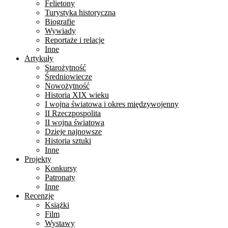
Felietony
Turystyka historyczna
Biografie
Wywiady
Reportaże i relacje
Inne
Artykuły
Starożytność
Średniowiecze
Nowożytność
Historia XIX wieku
I wojna światowa i okres międzywojenny
II Rzeczpospolita
II wojna światowa
Dzieje najnowsze
Historia sztuki
Inne
Projekty
Konkursy
Patronaty
Inne
Recenzje
Książki
Film
Wystawy