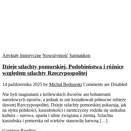
Artykuły historyczne
Nowożytność
Sarmatikon
Dzieje szlachty pomorskiej. Podobieństwa i różnice
względem szlachty Rzeczypospolitej
14 października 2025
by
Michał Bednarski
Comments are Disabled
Nie byli magnatami z królewskich dworów ani bohaterami
narodowych eposów, a jednak to oni kształtowali północne rubieże
dawnej Rzeczypospolitej. Dzieje szlachty pomorskiej pokazują, jak
na styku polskości, kaszubskości i niemczyzny rodziła się unikalna
kultura – surowa, uparta i silnie związana z ziemią. Szlachta
kaszubska i pomorska od wieków stanowiła barwną […]
Continue Reading →