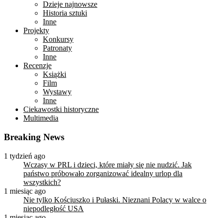
Dzieje najnowsze
Historia sztuki
Inne
Projekty
Konkursy
Patronaty
Inne
Recenzje
Książki
Film
Wystawy
Inne
Ciekawostki historyczne
Multimedia
Breaking News
1 tydzień ago
Wczasy w PRL i dzieci, które miały się nie nudzić. Jak
państwo próbowało zorganizować idealny urlop dla
wszystkich?
1 miesiąc ago
Nie tylko Kościuszko i Pułaski. Nieznani Polacy w walce o
niepodległość USA
1 miesiąc ago