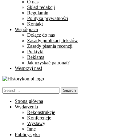
O nas
Skład redakcji
Regulamin
Polityka prywatności
Kontakt
Współpraca
Dołącz do nas
Zasady publikacji tekstów
Zasady pisania recenzji
Praktyki
Reklama
Jak uzyskać patronat?
Wesprzyj nas!
Strona główna
Wydarzenia
Rekonstrukcje
Konferencje
Wystawy
Inne
Publicystyka