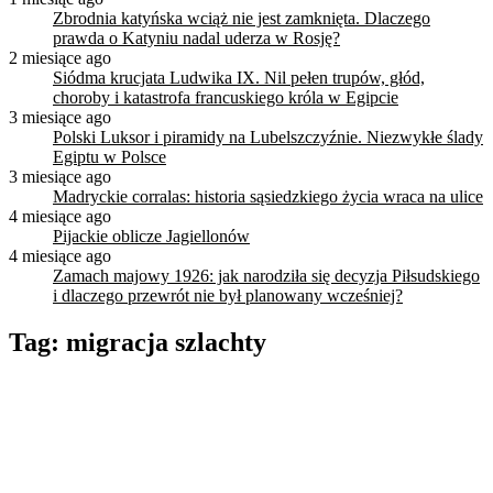
Zbrodnia katyńska wciąż nie jest zamknięta. Dlaczego
prawda o Katyniu nadal uderza w Rosję?
2 miesiące ago
Siódma krucjata Ludwika IX. Nil pełen trupów, głód,
choroby i katastrofa francuskiego króla w Egipcie
3 miesiące ago
Polski Luksor i piramidy na Lubelszczyźnie. Niezwykłe ślady
Egiptu w Polsce
3 miesiące ago
Madryckie corralas: historia sąsiedzkiego życia wraca na ulice
4 miesiące ago
Pijackie oblicze Jagiellonów
4 miesiące ago
Zamach majowy 1926: jak narodziła się decyzja Piłsudskiego
i dlaczego przewrót nie był planowany wcześniej?
Tag:
migracja szlachty