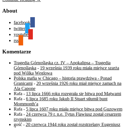
About
facebook
twitter
youtube
rss
Komentarze
Tragedia Górnośląska cz. IV – Apokalipsa – Tragedia
Górnośląska
-
19 września 1939 roku miała miejsce szarża
pod Wólką Węglową
Polska mafia w Chicago – historia prawdziwa - Ponad
Granicami
-
20 września 1926 roku miał miejsce zamach na
Ala Capone
Rafa
-
13 lipca 1666 roku rozegrała się bitwa pod Mątwami
Rafa
-
6 lipca 1685 roku Jakub II Stuart stłumił bunt
Mommonth’a
Rafa
-
5 lipca 1607 roku miała miejsce bitwa pod Guzowem
Rafa
-
24 czerwca 79 r. n.e. Tytus Flawiusz został cesarzem
rzymskim
gość
-
20 czerwca 1944 roku został rozstrzelany Eugeniusz