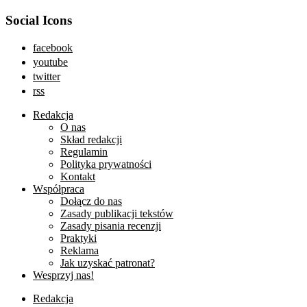
Social Icons
facebook
youtube
twitter
rss
Redakcja
O nas
Skład redakcji
Regulamin
Polityka prywatności
Kontakt
Współpraca
Dołącz do nas
Zasady publikacji tekstów
Zasady pisania recenzji
Praktyki
Reklama
Jak uzyskać patronat?
Wesprzyj nas!
Redakcja