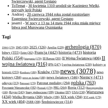
Świerczewski, agent Gestapo
ToTemat
-
30 kwietnia 1310 urodził się Kazimierz Wielki,
przyszły król Polski
Andrzej
-
20 czerwca 1944 roku został rozstrzelany
Eugeniusz Świerczewski, agent Gestapo
jasam1
-
W nocy z 13 na 14 maja 1944 roku miała miejsce
bitwa pod Murowaną Oszmianką
Tagi
archeologia
(870)
2025
(326)
Anglia
(229)
1944
(179)
1945
(193)
historia
Francja
(442)
historia
(473)
bitwy
(355)
Egipt
(202)
II
Polski
(554)
II Wojna Światowa
(406)
III Rzesza
(201)
hiszpania
(179)
wojna światowa
(916)
IPN
(247)
kobiety w
I wojna światowa
(230)
news
(3078)
Kraków
(370)
historii
(255)
news
Konkurs
(180)
Niemcy
(471)
news światowy
(346)
krajowy
(284)
news ze świata
(188)
polska
(763)
Patronat medialny
(294)
odkrycie
(213)
Patronat
(170)
Rosja
(312)
PRL
(264)
Powstanie Warszawskie
(192)
Poznań
(179)
Rzeczpospolita
Warszawa
Rzym
(243)
Ukraina
(207)
USA
(230)
(180)
Stany zjednoczone
(199)
(434)
XIX wiek
(294)
Wielka Brytania
(268)
Włochy
(196)
XVI wiek
(179)
XX wiek
(404)
Średniowiecze
(314)
ZSRR
(208)