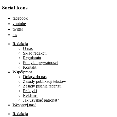
Social Icons
facebook
youtube
twitter
rss
Redakcja
O nas
Skład redakcji
Regulamin
Polityka prywatności
Kontakt
Współpraca
Dołącz do nas
Zasady publikacji tekstów
Zasady pisania recenzji
Praktyki
Reklama
Jak uzyskać patronat?
Wesprzyj nas!
Redakcja