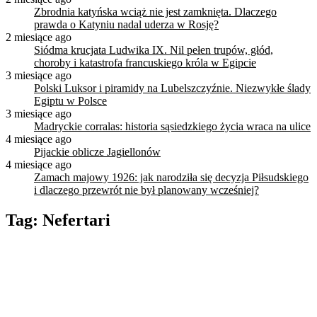
Zbrodnia katyńska wciąż nie jest zamknięta. Dlaczego
prawda o Katyniu nadal uderza w Rosję?
2 miesiące ago
Siódma krucjata Ludwika IX. Nil pełen trupów, głód,
choroby i katastrofa francuskiego króla w Egipcie
3 miesiące ago
Polski Luksor i piramidy na Lubelszczyźnie. Niezwykłe ślady
Egiptu w Polsce
3 miesiące ago
Madryckie corralas: historia sąsiedzkiego życia wraca na ulice
4 miesiące ago
Pijackie oblicze Jagiellonów
4 miesiące ago
Zamach majowy 1926: jak narodziła się decyzja Piłsudskiego
i dlaczego przewrót nie był planowany wcześniej?
Tag:
Nefertari