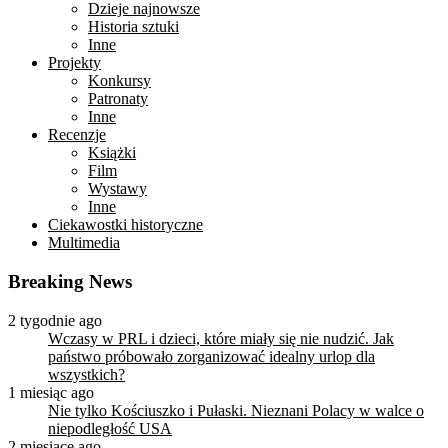
Dzieje najnowsze
Historia sztuki
Inne
Projekty
Konkursy
Patronaty
Inne
Recenzje
Książki
Film
Wystawy
Inne
Ciekawostki historyczne
Multimedia
Breaking News
2 tygodnie ago
Wczasy w PRL i dzieci, które miały się nie nudzić. Jak
państwo próbowało zorganizować idealny urlop dla
wszystkich?
1 miesiąc ago
Nie tylko Kościuszko i Pułaski. Nieznani Polacy w walce o
niepodległość USA
2 miesiące ago