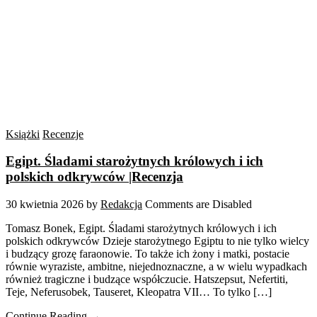
Książki
Recenzje
Egipt. Śladami starożytnych królowych i ich
polskich odkrywców |Recenzja
30 kwietnia 2026
by
Redakcja
Comments are Disabled
Tomasz Bonek, Egipt. Śladami starożytnych królowych i ich
polskich odkrywców Dzieje starożytnego Egiptu to nie tylko wielcy
i budzący grozę faraonowie. To także ich żony i matki, postacie
równie wyraziste, ambitne, niejednoznaczne, a w wielu wypadkach
również tragiczne i budzące współczucie. Hatszepsut, Nefertiti,
Teje, Neferusobek, Tauseret, Kleopatra VII… To tylko […]
Continue Reading →