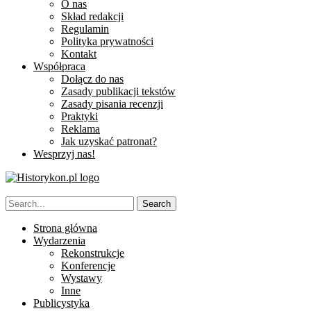
O nas
Skład redakcji
Regulamin
Polityka prywatności
Kontakt
Współpraca
Dołącz do nas
Zasady publikacji tekstów
Zasady pisania recenzji
Praktyki
Reklama
Jak uzyskać patronat?
Wesprzyj nas!
Strona główna
Wydarzenia
Rekonstrukcje
Konferencje
Wystawy
Inne
Publicystyka