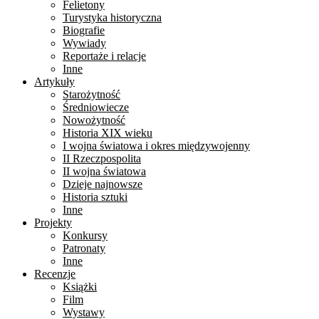
Felietony
Turystyka historyczna
Biografie
Wywiady
Reportaże i relacje
Inne
Artykuły
Starożytność
Średniowiecze
Nowożytność
Historia XIX wieku
I wojna światowa i okres międzywojenny
II Rzeczpospolita
II wojna światowa
Dzieje najnowsze
Historia sztuki
Inne
Projekty
Konkursy
Patronaty
Inne
Recenzje
Książki
Film
Wystawy