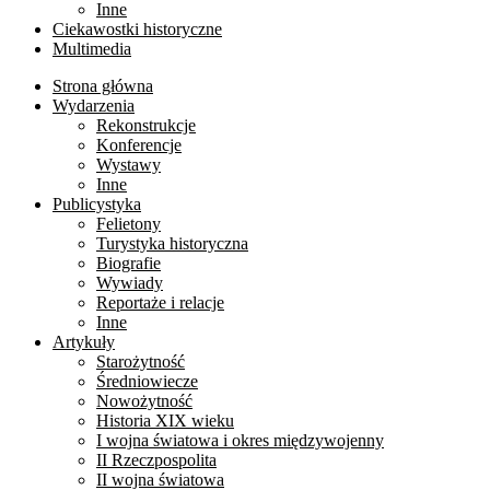
Inne
Ciekawostki historyczne
Multimedia
Strona główna
Wydarzenia
Rekonstrukcje
Konferencje
Wystawy
Inne
Publicystyka
Felietony
Turystyka historyczna
Biografie
Wywiady
Reportaże i relacje
Inne
Artykuły
Starożytność
Średniowiecze
Nowożytność
Historia XIX wieku
I wojna światowa i okres międzywojenny
II Rzeczpospolita
II wojna światowa