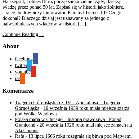
Hatszepsut, Totmes III rozpoczął samodzielne rządy, dzierżąc
władzę przez ponad 50 lat. Zapisał się w historii jako żołnierz,
strateg, budowniczy i innowator. Kim był Totmes III? Czego
dokonał? Dlaczego dzisiaj jest uznawany za jednego z
najwybitniejszych władców w historii […]
Continue Reading →
About
facebook
twitter
youtube
rss
Komentarze
Tragedia Górnośląska cz. IV – Apokalipsa – Tragedia
Górnośląska
-
19 września 1939 roku miała miejsce szarża
pod Wólką Węglową
Polska mafia w Chicago – historia prawdziwa - Ponad
Granicami
-
20 września 1926 roku miał miejsce zamach na
Ala Capone
Rafa
-
13 lipca 1666 roku rozegrała się bitwa pod Mątwami