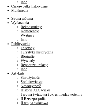
Inne
Ciekawostki historyczne
Multimedia
Strona główna
Wydarzenia
Rekonstrukcje
Konferencje
Wystawy
Inne
Publicystyka
Felietony
Turystyka historyczna
Biografie
Wywiady
Reportaże i relacje
Inne
Artykuły
Starożytność
Średniowiecze
Nowożytność
Historia XIX wieku
I wojna światowa i okres międzywojenny
II Rzeczpospolita
II wojna światowa