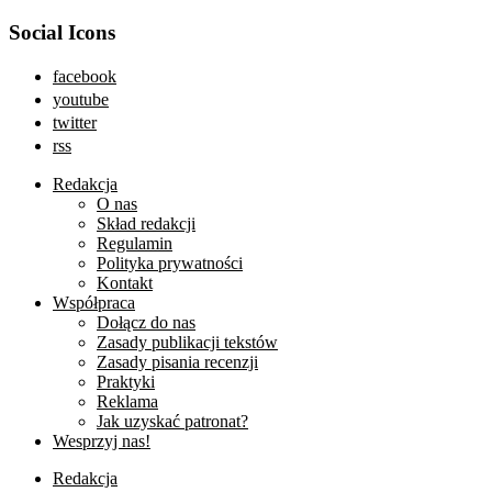
Social Icons
facebook
youtube
twitter
rss
Redakcja
O nas
Skład redakcji
Regulamin
Polityka prywatności
Kontakt
Współpraca
Dołącz do nas
Zasady publikacji tekstów
Zasady pisania recenzji
Praktyki
Reklama
Jak uzyskać patronat?
Wesprzyj nas!
Redakcja