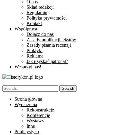
O nas
Skład redakcji
Regulamin
Polityka prywatności
Kontakt
Współpraca
Dołącz do nas
Zasady publikacji tekstów
Zasady pisania recenzji
Praktyki
Reklama
Jak uzyskać patronat?
Wesprzyj nas!
Strona główna
Wydarzenia
Rekonstrukcje
Konferencje
Wystawy
Inne
Publicystyka