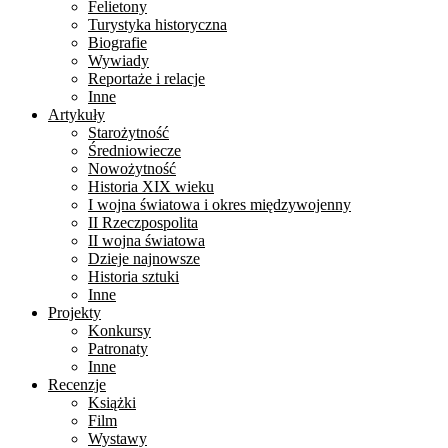
Felietony
Turystyka historyczna
Biografie
Wywiady
Reportaże i relacje
Inne
Artykuły
Starożytność
Średniowiecze
Nowożytność
Historia XIX wieku
I wojna światowa i okres międzywojenny
II Rzeczpospolita
II wojna światowa
Dzieje najnowsze
Historia sztuki
Inne
Projekty
Konkursy
Patronaty
Inne
Recenzje
Książki
Film
Wystawy