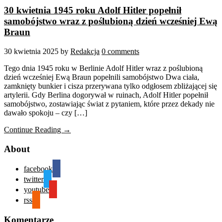
30 kwietnia 1945 roku Adolf Hitler popełnił
samobójstwo wraz z poślubioną dzień wcześniej Ewą
Braun
30 kwietnia 2025
by
Redakcja
0 comments
Tego dnia 1945 roku w Berlinie Adolf Hitler wraz z poślubioną
dzień wcześniej Ewą Braun popełnili samobójstwo Dwa ciała,
zamknięty bunkier i cisza przerywana tylko odgłosem zbliżającej się
artylerii. Gdy Berlina dogorywał w ruinach, Adolf Hitler popełnił
samobójstwo, zostawiając świat z pytaniem, które przez dekady nie
dawało spokoju – czy […]
Continue Reading →
About
facebook
twitter
youtube
rss
Komentarze