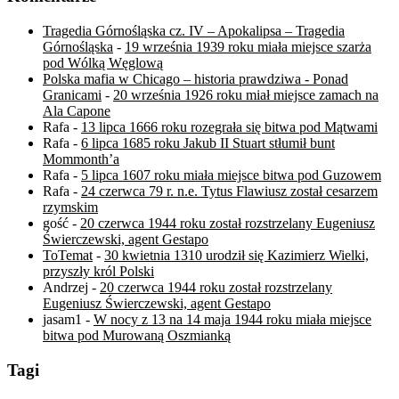
Tragedia Górnośląska cz. IV – Apokalipsa – Tragedia
Górnośląska
-
19 września 1939 roku miała miejsce szarża
pod Wólką Węglową
Polska mafia w Chicago – historia prawdziwa - Ponad
Granicami
-
20 września 1926 roku miał miejsce zamach na
Ala Capone
Rafa
-
13 lipca 1666 roku rozegrała się bitwa pod Mątwami
Rafa
-
6 lipca 1685 roku Jakub II Stuart stłumił bunt
Mommonth’a
Rafa
-
5 lipca 1607 roku miała miejsce bitwa pod Guzowem
Rafa
-
24 czerwca 79 r. n.e. Tytus Flawiusz został cesarzem
rzymskim
gość
-
20 czerwca 1944 roku został rozstrzelany Eugeniusz
Świerczewski, agent Gestapo
ToTemat
-
30 kwietnia 1310 urodził się Kazimierz Wielki,
przyszły król Polski
Andrzej
-
20 czerwca 1944 roku został rozstrzelany
Eugeniusz Świerczewski, agent Gestapo
jasam1
-
W nocy z 13 na 14 maja 1944 roku miała miejsce
bitwa pod Murowaną Oszmianką
Tagi