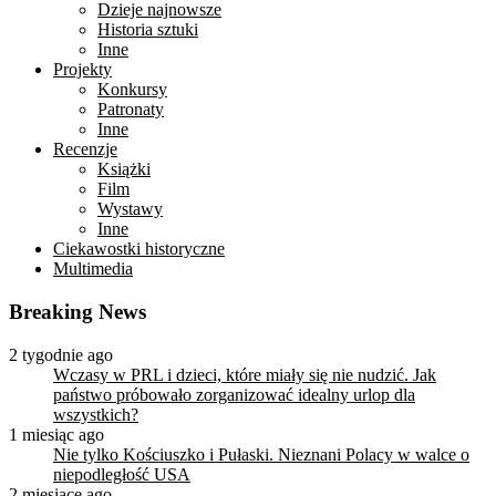
Dzieje najnowsze
Historia sztuki
Inne
Projekty
Konkursy
Patronaty
Inne
Recenzje
Książki
Film
Wystawy
Inne
Ciekawostki historyczne
Multimedia
Breaking News
2 tygodnie ago
Wczasy w PRL i dzieci, które miały się nie nudzić. Jak
państwo próbowało zorganizować idealny urlop dla
wszystkich?
1 miesiąc ago
Nie tylko Kościuszko i Pułaski. Nieznani Polacy w walce o
niepodległość USA
2 miesiące ago