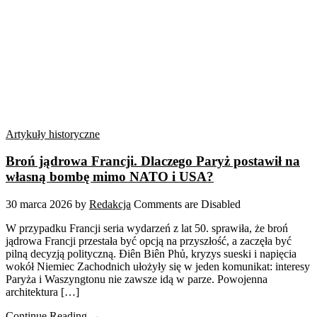
Artykuły historyczne
Broń jądrowa Francji. Dlaczego Paryż postawił na
własną bombę mimo NATO i USA?
30 marca 2026
by
Redakcja
Comments are Disabled
W przypadku Francji seria wydarzeń z lat 50. sprawiła, że broń
jądrowa Francji przestała być opcją na przyszłość, a zaczęła być
pilną decyzją polityczną. Điên Biên Phủ, kryzys sueski i napięcia
wokół Niemiec Zachodnich ułożyły się w jeden komunikat: interesy
Paryża i Waszyngtonu nie zawsze idą w parze. Powojenna
architektura […]
Continue Reading →