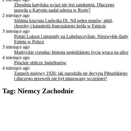
Zbrodnia katyńska wciąż nie jest zamknięta. Dlaczego
prawda o Katyniu nadal uderza w Rosję?
2 miesiące ago
Siódma krucjata Ludwika IX. Nil pełen trupów, głód,
choroby i katastrofa francuskiego króla w Egipcie
3 miesiące ago
Polski Luksor i piramidy na Lubelszczyźnie. Niezwykłe ślady
Egiptu w Polsce
3 miesiące ago
Madryckie corralas: historia sąsiedzkiego życia wraca na ulice
4 miesiące ago
Pijackie oblicze Jagiellonów
4 miesiące ago
Zamach majowy 1926: jak narodziła się decyzja Piłsudskiego
i dlaczego przewrót nie był planowany wcześniej?
Tag:
Niemcy Zachodnie