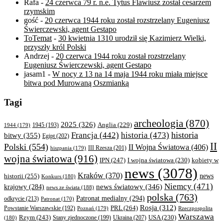
Rafa
-
24 czerwca 79 r. n.e. Tytus Flawiusz został cesarzem
rzymskim
gość
-
20 czerwca 1944 roku został rozstrzelany Eugeniusz
Świerczewski, agent Gestapo
ToTemat
-
30 kwietnia 1310 urodził się Kazimierz Wielki,
przyszły król Polski
Andrzej
-
20 czerwca 1944 roku został rozstrzelany
Eugeniusz Świerczewski, agent Gestapo
jasam1
-
W nocy z 13 na 14 maja 1944 roku miała miejsce
bitwa pod Murowaną Oszmianką
Tagi
archeologia
(870)
2025
(326)
Anglia
(229)
1944
(179)
1945
(193)
historia
Francja
(442)
historia
(473)
bitwy
(355)
Egipt
(202)
II
Polski
(554)
II Wojna Światowa
(406)
III Rzesza
(201)
hiszpania
(179)
wojna światowa
(916)
IPN
(247)
kobiety w
I wojna światowa
(230)
news
(3078)
Kraków
(370)
historii
(255)
news
Konkurs
(180)
Niemcy
(471)
news światowy
(346)
krajowy
(284)
news ze świata
(188)
polska
(763)
Patronat medialny
(294)
odkrycie
(213)
Patronat
(170)
Rosja
(312)
PRL
(264)
Powstanie Warszawskie
(192)
Poznań
(179)
Rzeczpospolita
Warszawa
Rzym
(243)
Ukraina
(207)
USA
(230)
(180)
Stany zjednoczone
(199)