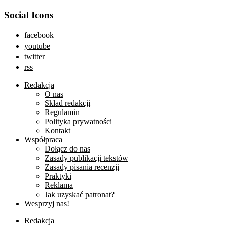
Social Icons
facebook
youtube
twitter
rss
Redakcja
O nas
Skład redakcji
Regulamin
Polityka prywatności
Kontakt
Współpraca
Dołącz do nas
Zasady publikacji tekstów
Zasady pisania recenzji
Praktyki
Reklama
Jak uzyskać patronat?
Wesprzyj nas!
Redakcja