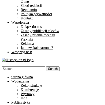
O nas
Skład redakcji
Regulamin
Polityka prywatności
Kontakt
Współpraca
Dołącz do nas
Zasady publikacji tekstów
Zasady pisania recenzji
Praktyki
Reklama
Jak uzyskać patronat?
Wesprzyj nas!
Strona główna
Wydarzenia
Rekonstrukcje
Konferencje
Wystawy
Inne
Publicystyka