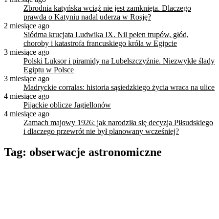
Zbrodnia katyńska wciąż nie jest zamknięta. Dlaczego
prawda o Katyniu nadal uderza w Rosję?
2 miesiące ago
Siódma krucjata Ludwika IX. Nil pełen trupów, głód,
choroby i katastrofa francuskiego króla w Egipcie
3 miesiące ago
Polski Luksor i piramidy na Lubelszczyźnie. Niezwykłe ślady
Egiptu w Polsce
3 miesiące ago
Madryckie corralas: historia sąsiedzkiego życia wraca na ulice
4 miesiące ago
Pijackie oblicze Jagiellonów
4 miesiące ago
Zamach majowy 1926: jak narodziła się decyzja Piłsudskiego
i dlaczego przewrót nie był planowany wcześniej?
Tag:
obserwacje astronomiczne