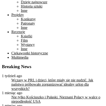
Dzieje najnowsze
Historia sztuki
Inne
Projekty
Konkursy
Patronaty
Inne
Recenzje
Książki
Film
Wystawy
Inne
Ciekawostki historyczne
Multimedia
Breaking News
1 tydzień ago
Wczasy w PRL i dzieci, które miały się nie nudzić. Jak
państwo próbowało zorganizować idealny urlop dla
wszystkich?
1 miesiąc ago
Nie tylko Kościuszko i Pułaski. Nieznani Polacy w walce o
niepodległość USA
1 miesiąc ago