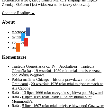
zachodzące wtedy, kiedy planeta Merkury znajduje się między
Ziemią i Słońcem i jest widoczna na tle tarczy słonecznej.
Continue Reading →
About
facebook
twitter
youtube
rss
Komentarze
Tragedia Górnośląska cz. IV – Apokalipsa – Tragedia
Górnośląska
-
19 września 1939 roku miała miejsce szarża
pod Wólką Węglową
Polska mafia w Chicago – historia prawdziwa - Ponad
Granicami
-
20 września 1926 roku miał miejsce zamach na
Ala Capone
Rafa
-
13 lipca 1666 roku rozegrała się bitwa pod Mątwami
Rafa
-
6 lipca 1685 roku Jakub II Stuart stłumił bunt
Mommonth’a
Rafa
-
5 lipca 1607 roku miała miejsce bitwa pod Guzowem