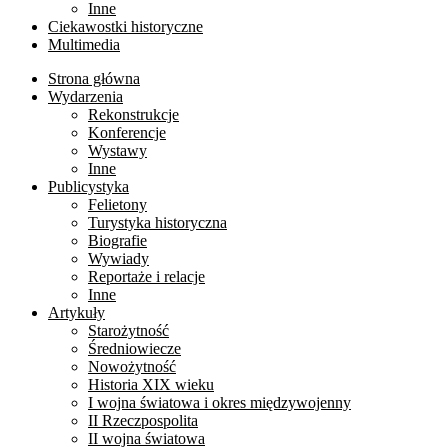
Inne
Ciekawostki historyczne
Multimedia
Strona główna
Wydarzenia
Rekonstrukcje
Konferencje
Wystawy
Inne
Publicystyka
Felietony
Turystyka historyczna
Biografie
Wywiady
Reportaże i relacje
Inne
Artykuły
Starożytność
Średniowiecze
Nowożytność
Historia XIX wieku
I wojna światowa i okres międzywojenny
II Rzeczpospolita
II wojna światowa