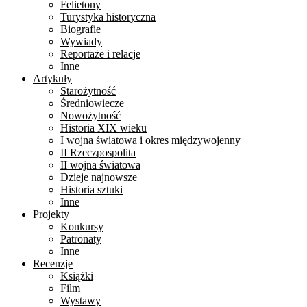
Felietony
Turystyka historyczna
Biografie
Wywiady
Reportaże i relacje
Inne
Artykuły
Starożytność
Średniowiecze
Nowożytność
Historia XIX wieku
I wojna światowa i okres międzywojenny
II Rzeczpospolita
II wojna światowa
Dzieje najnowsze
Historia sztuki
Inne
Projekty
Konkursy
Patronaty
Inne
Recenzje
Książki
Film
Wystawy