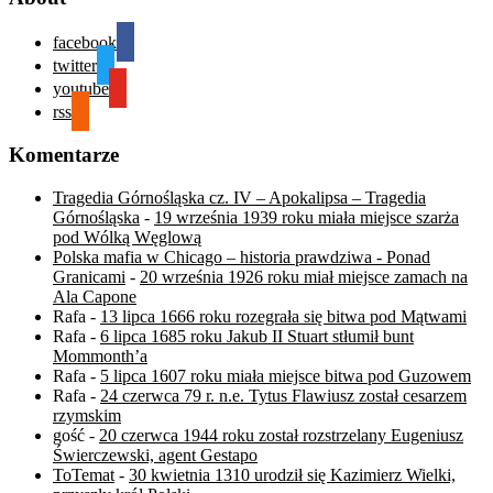
facebook
twitter
youtube
rss
Komentarze
Tragedia Górnośląska cz. IV – Apokalipsa – Tragedia
Górnośląska
-
19 września 1939 roku miała miejsce szarża
pod Wólką Węglową
Polska mafia w Chicago – historia prawdziwa - Ponad
Granicami
-
20 września 1926 roku miał miejsce zamach na
Ala Capone
Rafa
-
13 lipca 1666 roku rozegrała się bitwa pod Mątwami
Rafa
-
6 lipca 1685 roku Jakub II Stuart stłumił bunt
Mommonth’a
Rafa
-
5 lipca 1607 roku miała miejsce bitwa pod Guzowem
Rafa
-
24 czerwca 79 r. n.e. Tytus Flawiusz został cesarzem
rzymskim
gość
-
20 czerwca 1944 roku został rozstrzelany Eugeniusz
Świerczewski, agent Gestapo
ToTemat
-
30 kwietnia 1310 urodził się Kazimierz Wielki,