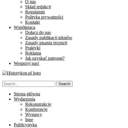
O nas
Skład redakcji
Regulamin
Polityka prywatności
Kontakt
Współpraca
Dołącz do nas
Zasady publikacji tekstów
Zasady pisania recenzji
Praktyki
Reklama
Jak uzyskać patronat?
Wesprzyj nas!
Strona główna
Wydarzenia
Rekonstrukcje
Konferencje
Wystawy
Inne
Publicystyka