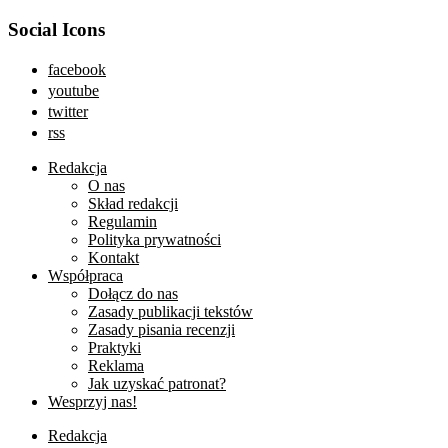
Social Icons
facebook
youtube
twitter
rss
Redakcja
O nas
Skład redakcji
Regulamin
Polityka prywatności
Kontakt
Współpraca
Dołącz do nas
Zasady publikacji tekstów
Zasady pisania recenzji
Praktyki
Reklama
Jak uzyskać patronat?
Wesprzyj nas!
Redakcja