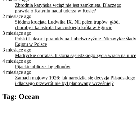
Zbrodnia katyńska wciąż nie jest zamknięta. Dlaczego
prawda o Katyniu nadal uderza w Rosję?
2 miesiące ago
Siódma krucjata Ludwika IX. Nil pełen trupów, głód,
choroby i katastrofa francuskiego króla w Egipcie
3 miesiące ago
Polski Luksor i piramidy na Lubelszczyźnie. Niezwykłe ślady
Egiptu w Polsce
3 miesiące ago
Madryckie corralas: historia sąsiedzkiego życia wraca na ulice
4 miesiące ago
Pijackie oblicze Jagiellonów
4 miesiące ago
Zamach majowy 1926: jak narodziła się decyzja Piłsudskiego
i dlaczego przewrót nie był planowany wcześniej?
Tag:
Ocean