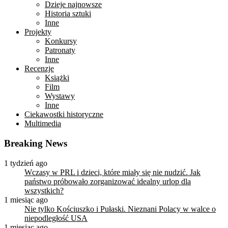
Dzieje najnowsze
Historia sztuki
Inne
Projekty
Konkursy
Patronaty
Inne
Recenzje
Książki
Film
Wystawy
Inne
Ciekawostki historyczne
Multimedia
Breaking News
1 tydzień ago
Wczasy w PRL i dzieci, które miały się nie nudzić. Jak
państwo próbowało zorganizować idealny urlop dla
wszystkich?
1 miesiąc ago
Nie tylko Kościuszko i Pułaski. Nieznani Polacy w walce o
niepodległość USA
1 miesiąc ago