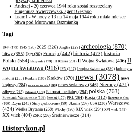
przyszły król Polski
Andrzej
-
20 czerwca 1944 roku został rozstrzelany
Eugeniusz Świerczewski, agent Gestapo
jasam1
-
W nocy z 13 na 14 maja 1944 roku miała miejsce
bitwa pod Murowaną Oszmianką
Tagi
archeologia
(870)
2025
(326)
Anglia
(229)
1944
(179)
1945
(193)
historia
Francja
(442)
historia
(473)
bitwy
(355)
Egipt
(202)
II
Polski
(554)
II Wojna Światowa
(406)
III Rzesza
(201)
hiszpania
(179)
wojna światowa
(916)
IPN
(247)
kobiety w
I wojna światowa
(230)
news
(3078)
Kraków
(370)
historii
(255)
news
Konkurs
(180)
Niemcy
(471)
news światowy
(346)
krajowy
(284)
news ze świata
(188)
polska
(763)
Patronat medialny
(294)
odkrycie
(213)
Patronat
(170)
Rosja
(312)
PRL
(264)
Powstanie Warszawskie
(192)
Poznań
(179)
Rzeczpospolita
Warszawa
Rzym
(243)
Ukraina
(207)
USA
(230)
(180)
Stany zjednoczone
(199)
(434)
XIX wiek
(294)
Wielka Brytania
(268)
Włochy
(196)
XVI wiek
(179)
XX wiek
(404)
Średniowiecze
(314)
ZSRR
(208)
Historykon.pl