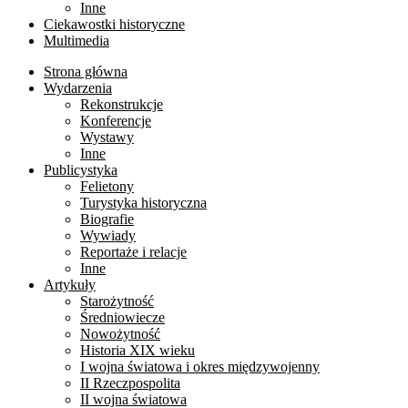
Inne
Ciekawostki historyczne
Multimedia
Strona główna
Wydarzenia
Rekonstrukcje
Konferencje
Wystawy
Inne
Publicystyka
Felietony
Turystyka historyczna
Biografie
Wywiady
Reportaże i relacje
Inne
Artykuły
Starożytność
Średniowiecze
Nowożytność
Historia XIX wieku
I wojna światowa i okres międzywojenny
II Rzeczpospolita
II wojna światowa