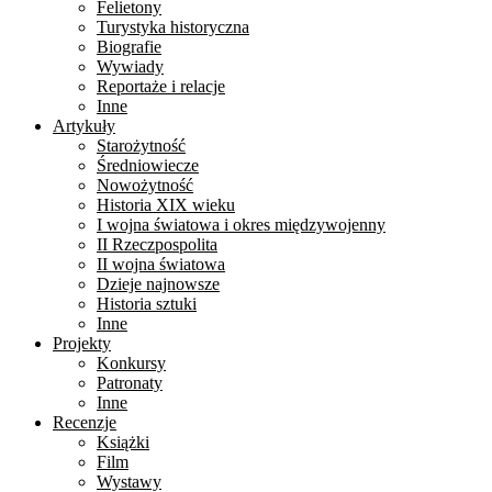
Felietony
Turystyka historyczna
Biografie
Wywiady
Reportaże i relacje
Inne
Artykuły
Starożytność
Średniowiecze
Nowożytność
Historia XIX wieku
I wojna światowa i okres międzywojenny
II Rzeczpospolita
II wojna światowa
Dzieje najnowsze
Historia sztuki
Inne
Projekty
Konkursy
Patronaty
Inne
Recenzje
Książki
Film
Wystawy