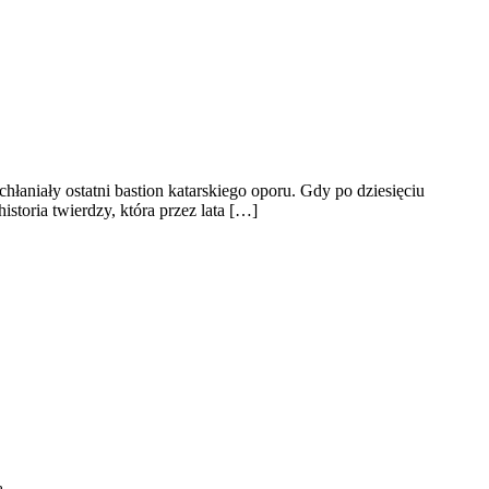
hłaniały ostatni bastion katarskiego oporu. Gdy po dziesięciu
storia twierdzy, która przez lata […]
ą