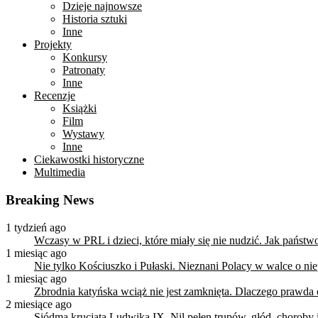
Dzieje najnowsze
Historia sztuki
Inne
Projekty
Konkursy
Patronaty
Inne
Recenzje
Książki
Film
Wystawy
Inne
Ciekawostki historyczne
Multimedia
Breaking News
1 tydzień ago
Wczasy w PRL i dzieci, które miały się nie nudzić. Jak państ
1 miesiąc ago
Nie tylko Kościuszko i Pułaski. Nieznani Polacy w walce o n
1 miesiąc ago
Zbrodnia katyńska wciąż nie jest zamknięta. Dlaczego prawda
2 miesiące ago
Siódma krucjata Ludwika IX. Nil pełen trupów, głód, choroby i