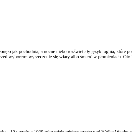
ęło jak pochodnia, a nocne niebo rozświetlały języki ognia, które poc
rzed wyborem: wyrzeczenie się wiary albo śmierć w płomieniach. Oto hi
ąska
-
19 września 1939 roku miała miejsce szarża pod Wólką Węglow