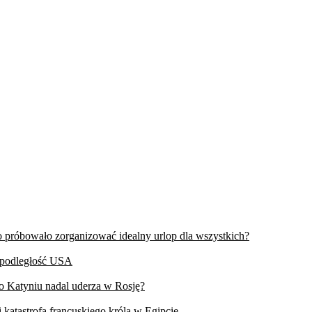
wo próbowało zorganizować idealny urlop dla wszystkich?
iepodległość USA
 o Katyniu nadal uderza w Rosję?
 katastrofa francuskiego króla w Egipcie