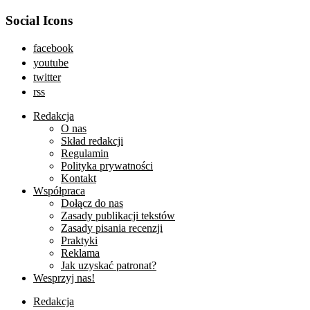
Social Icons
facebook
youtube
twitter
rss
Redakcja
O nas
Skład redakcji
Regulamin
Polityka prywatności
Kontakt
Współpraca
Dołącz do nas
Zasady publikacji tekstów
Zasady pisania recenzji
Praktyki
Reklama
Jak uzyskać patronat?
Wesprzyj nas!
Redakcja