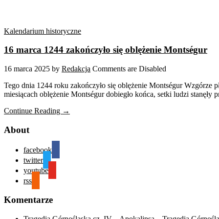
Kalendarium historyczne
16 marca 1244 zakończyło się oblężenie Montségur
16 marca 2025
by
Redakcja
Comments are Disabled
Tego dnia 1244 roku zakończyło się oblężenie Montségur Wzgórze płon
miesiącach oblężenie Montségur dobiegło końca, setki ludzi stanęły p
Continue Reading →
About
facebook
twitter
youtube
rss
Komentarze
Tragedia Górnośląska cz. IV – Apokalipsa – Tragedia Górnośl