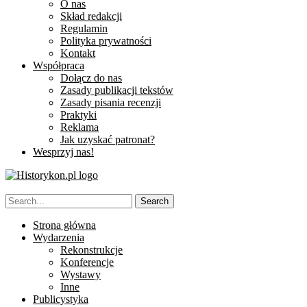
O nas
Skład redakcji
Regulamin
Polityka prywatności
Kontakt
Współpraca
Dołącz do nas
Zasady publikacji tekstów
Zasady pisania recenzji
Praktyki
Reklama
Jak uzyskać patronat?
Wesprzyj nas!
Strona główna
Wydarzenia
Rekonstrukcje
Konferencje
Wystawy
Inne
Publicystyka