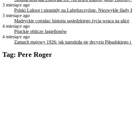
3 miesiące ago
Polski Luksor i piramidy na Lubelszczyźnie. Niezwykłe ślady 
3 miesiące ago
Madryckie corralas: historia sąsiedzkiego życia wraca na ulice
4 miesiące ago
Pijackie oblicze Jagiellonów
4 miesiące ago
Zamach majowy 1926: jak narodziła się decyzja Piłsudskiego i
Tag:
Pere Roger