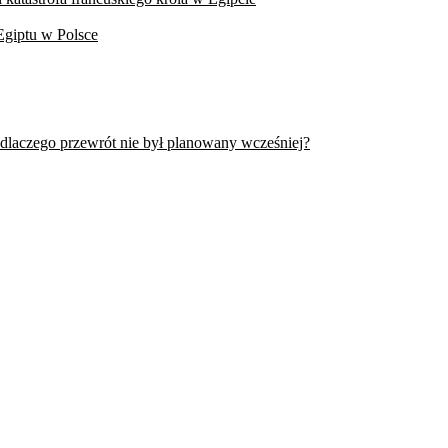
Egiptu w Polsce
 dlaczego przewrót nie był planowany wcześniej?