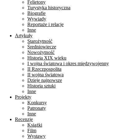
Felietony
Turystyka historyczna
Biografie
Wywiady
Reportaże i relacje
Inne
Artykuły
Starożytność
Średniowiecze
Nowożytność
Historia XIX wieku
I wojna światowa i okres międzywojenny
II Rzeczpospolita
II wojna światowa
Dzieje najnowsze
Historia sztuki
Inne
Projekty
Konkursy
Patronaty
Inne
Recenzje
Książki
Film
Wystawy