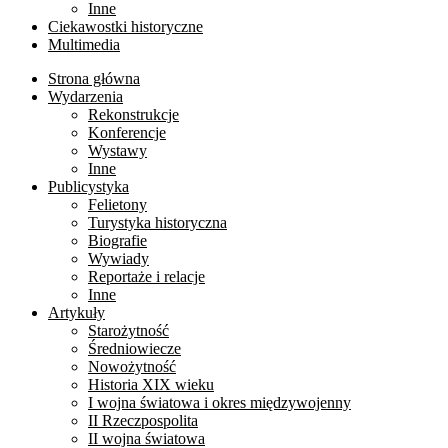
Inne
Ciekawostki historyczne
Multimedia
Strona główna
Wydarzenia
Rekonstrukcje
Konferencje
Wystawy
Inne
Publicystyka
Felietony
Turystyka historyczna
Biografie
Wywiady
Reportaże i relacje
Inne
Artykuły
Starożytność
Średniowiecze
Nowożytność
Historia XIX wieku
I wojna światowa i okres międzywojenny
II Rzeczpospolita
II wojna światowa