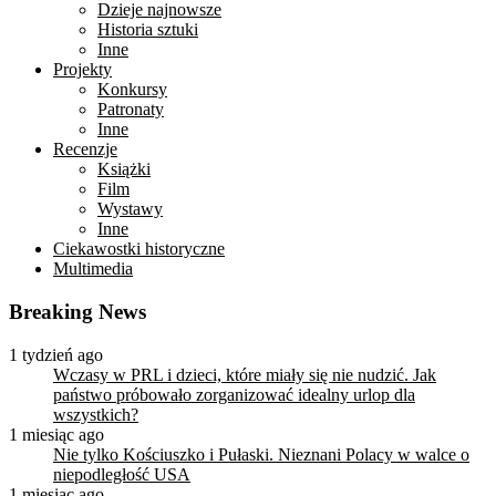
Dzieje najnowsze
Historia sztuki
Inne
Projekty
Konkursy
Patronaty
Inne
Recenzje
Książki
Film
Wystawy
Inne
Ciekawostki historyczne
Multimedia
Breaking News
1 tydzień ago
Wczasy w PRL i dzieci, które miały się nie nudzić. Jak
państwo próbowało zorganizować idealny urlop dla
wszystkich?
1 miesiąc ago
Nie tylko Kościuszko i Pułaski. Nieznani Polacy w walce o
niepodległość USA
1 miesiąc ago