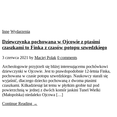
Inne
Wydarzenia
Dziewczynka pochowana w Ojcowie z ptasimi
czaszkami to Finka z czasów potopu szwedzkiego
3 czerwca 2021
by
Maciej Polak
0 comments
Archeologowie przyjrzeli się bliżej interesującemu pochówkowi
dziewczynki w Ojcowie. Jest to prawdopodobnie 12-letnia Finka,
pochowana w czasie potopu szwedzkiego. Naukowcy starali się
wyjaśnić, dlaczego dziecko pochowaną z dwoma ptasimi
czaszkami. Kilkadziesiąt lat temu w płytkim grobie tuż pod
powierzchnią w jednej z dwóch komór jaskini Tunel Wielki
(Małopolska) niedaleko Ojcowa […]
Continue Reading →