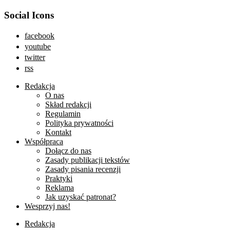
Social Icons
facebook
youtube
twitter
rss
Redakcja
O nas
Skład redakcji
Regulamin
Polityka prywatności
Kontakt
Współpraca
Dołącz do nas
Zasady publikacji tekstów
Zasady pisania recenzji
Praktyki
Reklama
Jak uzyskać patronat?
Wesprzyj nas!
Redakcja