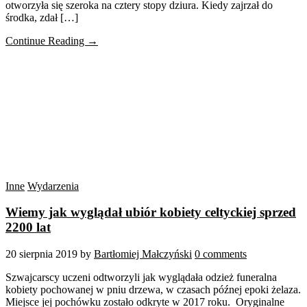
otworzyła się szeroka na cztery stopy dziura. Kiedy zajrzał do
środka, zdał […]
Continue Reading →
Inne
Wydarzenia
Wiemy jak wyglądał ubiór kobiety celtyckiej sprzed
2200 lat
20 sierpnia 2019
by
Bartłomiej Małczyński
0 comments
Szwajcarscy uczeni odtworzyli jak wyglądała odzież funeralna
kobiety pochowanej w pniu drzewa, w czasach późnej epoki żelaza.
Miejsce jej pochówku zostało odkryte w 2017 roku. Oryginalne