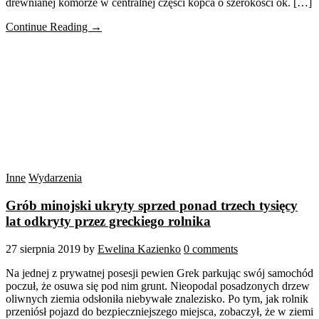
drewnianej komorze w centralnej części kopca o szerokości ok. […]
Continue Reading →
Inne
Wydarzenia
Grób minojski ukryty sprzed ponad trzech tysięcy
lat odkryty przez greckiego rolnika
27 sierpnia 2019
by
Ewelina Kazienko
0 comments
Na jednej z prywatnej posesji pewien Grek parkując swój samochód
poczuł, że osuwa się pod nim grunt. Nieopodal posadzonych drzew
oliwnych ziemia odsłoniła niebywałe znalezisko. Po tym, jak rolnik
przeniósł pojazd do bezpieczniejszego miejsca, zobaczył, że w ziemi