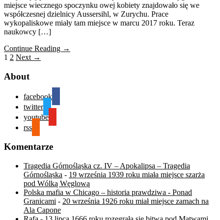
miejsce wiecznego spoczynku owej kobiety znajdowało się we
współczesnej dzielnicy Aussersihl, w Zurychu. Prace
wykopaliskowe miały tam miejsce w marcu 2017 roku. Teraz
naukowcy […]
Continue Reading →
1
2
Next →
About
facebook
twitter
youtube
rss
Komentarze
Tragedia Górnośląska cz. IV – Apokalipsa – Tragedia
Górnośląska
-
19 września 1939 roku miała miejsce szarża
pod Wólką Węglową
Polska mafia w Chicago – historia prawdziwa - Ponad
Granicami
-
20 września 1926 roku miał miejsce zamach na
Ala Capone
Rafa
-
13 lipca 1666 roku rozegrała się bitwa pod Mątwami