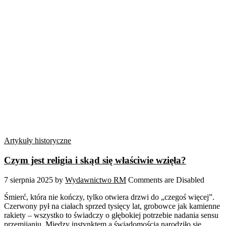
Artykuły historyczne
Czym jest religia i skąd się właściwie wzięła?
7 sierpnia 2025
by
Wydawnictwo RM
Comments are Disabled
Śmierć, która nie kończy, tylko otwiera drzwi do „czegoś więcej”.
Czerwony pył na ciałach sprzed tysięcy lat, grobowce jak kamienne
rakiety – wszystko to świadczy o głębokiej potrzebie nadania sensu
przemijaniu. Między instynktem a świadomością narodziło się