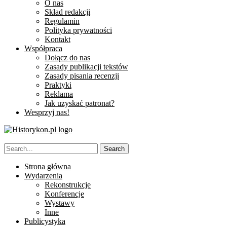
O nas
Skład redakcji
Regulamin
Polityka prywatności
Kontakt
Współpraca
Dołącz do nas
Zasady publikacji tekstów
Zasady pisania recenzji
Praktyki
Reklama
Jak uzyskać patronat?
Wesprzyj nas!
Strona główna
Wydarzenia
Rekonstrukcje
Konferencje
Wystawy
Inne
Publicystyka