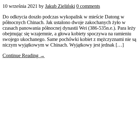
10 września 2021
by
Jakub Zieliński
0 comments
Do odkrycia doszło podczas wykopalisk w mieście Datong w
północnych Chinach. Jak ustalono dwoje zakochanych żyło w
czasach panowania północnej dynastii Wei (386-535n.e.). Para leży
obejmując się wzajemnie, a głowa kobiety spoczywa na ramieniu
swojego ukochanego. Same pochówki kobiet z mężczyznami nie są
niczym wyjątkowym w Chinach. Wyjątkowy jest jednak […]
Continue Reading →