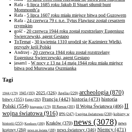
Rafa
-
6 lipca 1685 roku Jakub II Stuart stłumił bunt
Mommonth’a
Rafa
-
5 lipca 1607 roku miała miejsce bitwa pod Guzowem
Rafa
-
24 czerwca 79 r. n.e. Tytus Flawiusz został cesarzem
rzymskim
gość
-
20 czerwca 1944 roku został rozstrzelany Eugeniusz
Świerczewski, agent Gestapo
ToTemat
-
30 kwietnia 1310 urodził się Kazimierz Wielki,
przyszły król Polski
Andrzej
-
20 czerwca 1944 roku został rozstrzelany
Eugeniusz Świerczewski, agent Gestapo
jasam1
-
W nocy z 13 na 14 maja 1944 roku miała miejsce
bitwa pod Murowaną Oszmianką
Tagi
archeologia
(870)
2025
(326)
Anglia
(229)
1944
(179)
1945
(193)
historia
Francja
(442)
historia
(473)
bitwy
(355)
Egipt
(202)
II
Polski
(554)
II Wojna Światowa
(406)
III Rzesza
(201)
hiszpania
(179)
wojna światowa
(916)
IPN
(247)
kobiety w
I wojna światowa
(230)
news
(3078)
Kraków
(370)
historii
(255)
news
Konkurs
(180)
Niemcy
(471)
news światowy
(346)
krajowy
(284)
news ze świata
(188)