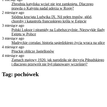
Zbrodnia katyńska wciąż nie jest zamknięta. Dlaczego
prawda o Katyniu nadal uderza w Rosję?
2 miesiące ago
Siódma krucjata Ludwika IX. Nil pełen trupów, głód,
choroby i katastrofa francuskiego króla w Egipcie
3 miesiące ago
Polski Luksor i piramidy na Lubelszczyźnie. Niezwykłe ślady
Egiptu w Polsce
3 miesiące ago
Madryckie corralas: historia sąsiedzkiego życia wraca na ulice
4 miesiące ago
Pijackie oblicze Jagiellonów
4 miesiące ago
Zamach majowy 1926: jak narodziła się decyzja Piłsudskiego
i dlaczego przewrót nie był planowany wcześniej?
Tag:
pochówek