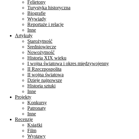
Felietony
Turystyka historyczna
Biografie
Wywiady
Reportaże i relacje
Inne
Artykuły
Starożytność
Średniowiecze
Nowożytność
Historia XIX wieku
I wojna światowa i okres międzywojenny
II Rzeczpospolita
II wojna światowa
Dzieje najnowsze
Historia sztuki
Inne
Projekty
Konkursy
Patronaty
Inne
Recenzje
Książki
Film
Wystawy