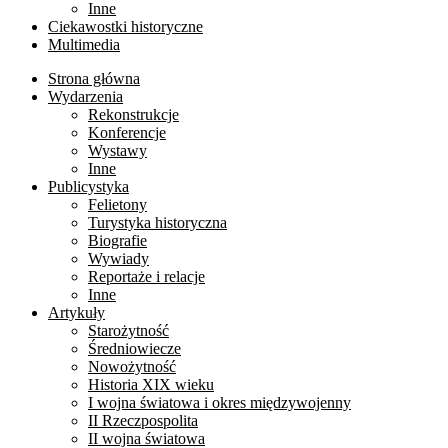
Inne
Ciekawostki historyczne
Multimedia
Strona główna
Wydarzenia
Rekonstrukcje
Konferencje
Wystawy
Inne
Publicystyka
Felietony
Turystyka historyczna
Biografie
Wywiady
Reportaże i relacje
Inne
Artykuły
Starożytność
Średniowiecze
Nowożytność
Historia XIX wieku
I wojna światowa i okres międzywojenny
II Rzeczpospolita
II wojna światowa