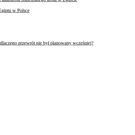
Egiptu w Polsce
 dlaczego przewrót nie był planowany wcześniej?