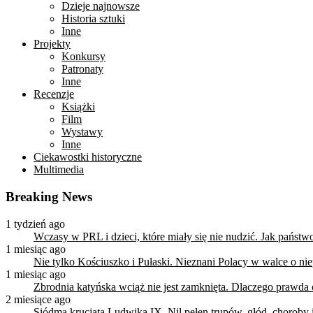
Dzieje najnowsze
Historia sztuki
Inne
Projekty
Konkursy
Patronaty
Inne
Recenzje
Książki
Film
Wystawy
Inne
Ciekawostki historyczne
Multimedia
Breaking News
1 tydzień ago
Wczasy w PRL i dzieci, które miały się nie nudzić. Jak państ
1 miesiąc ago
Nie tylko Kościuszko i Pułaski. Nieznani Polacy w walce o n
1 miesiąc ago
Zbrodnia katyńska wciąż nie jest zamknięta. Dlaczego prawda
2 miesiące ago
Siódma krucjata Ludwika IX. Nil pełen trupów, głód, choroby i