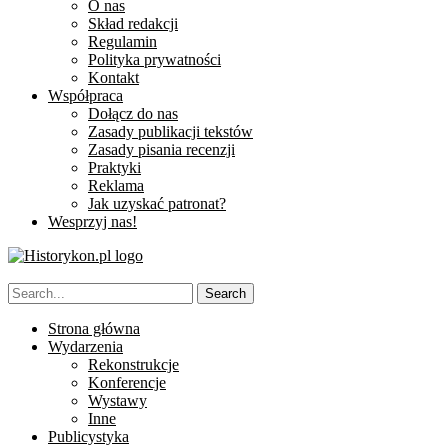
O nas
Skład redakcji
Regulamin
Polityka prywatności
Kontakt
Współpraca
Dołącz do nas
Zasady publikacji tekstów
Zasady pisania recenzji
Praktyki
Reklama
Jak uzyskać patronat?
Wesprzyj nas!
Strona główna
Wydarzenia
Rekonstrukcje
Konferencje
Wystawy
Inne
Publicystyka