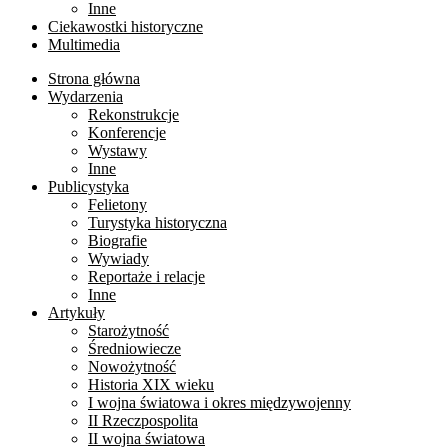
Inne
Ciekawostki historyczne
Multimedia
Strona główna
Wydarzenia
Rekonstrukcje
Konferencje
Wystawy
Inne
Publicystyka
Felietony
Turystyka historyczna
Biografie
Wywiady
Reportaże i relacje
Inne
Artykuły
Starożytność
Średniowiecze
Nowożytność
Historia XIX wieku
I wojna światowa i okres międzywojenny
II Rzeczpospolita
II wojna światowa