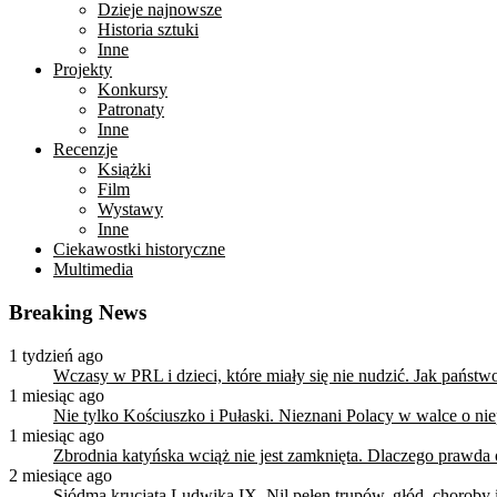
Dzieje najnowsze
Historia sztuki
Inne
Projekty
Konkursy
Patronaty
Inne
Recenzje
Książki
Film
Wystawy
Inne
Ciekawostki historyczne
Multimedia
Breaking News
1 tydzień ago
Wczasy w PRL i dzieci, które miały się nie nudzić. Jak państ
1 miesiąc ago
Nie tylko Kościuszko i Pułaski. Nieznani Polacy w walce o n
1 miesiąc ago
Zbrodnia katyńska wciąż nie jest zamknięta. Dlaczego prawda
2 miesiące ago
Siódma krucjata Ludwika IX. Nil pełen trupów, głód, choroby i