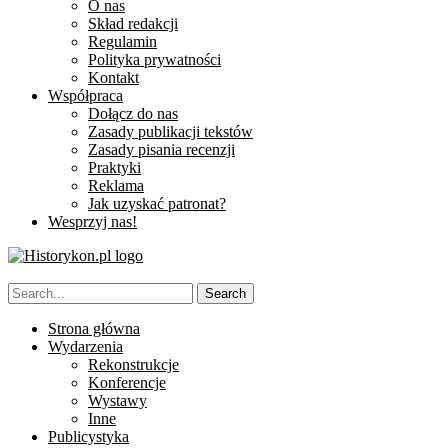
O nas
Skład redakcji
Regulamin
Polityka prywatności
Kontakt
Współpraca
Dołącz do nas
Zasady publikacji tekstów
Zasady pisania recenzji
Praktyki
Reklama
Jak uzyskać patronat?
Wesprzyj nas!
Strona główna
Wydarzenia
Rekonstrukcje
Konferencje
Wystawy
Inne
Publicystyka