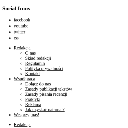
Social Icons
facebook
youtube
twitter
rss
Redakcja
O nas
Skład redakcji
Regulamin
Polityka prywatności
Kontakt
Współpraca
Dołącz do nas
Zasady publikacji tekstów
Zasady pisania recenzji
Praktyki
Reklama
Jak uzyskać patronat?
Wesprzyj nas!
Redakcja