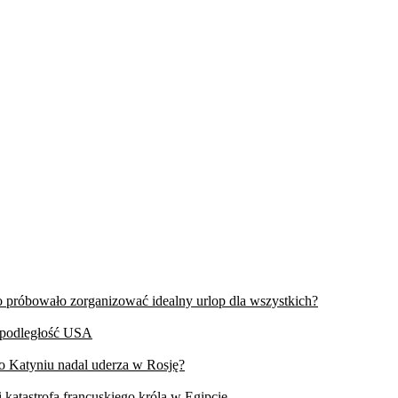
wo próbowało zorganizować idealny urlop dla wszystkich?
iepodległość USA
 o Katyniu nadal uderza w Rosję?
 katastrofa francuskiego króla w Egipcie