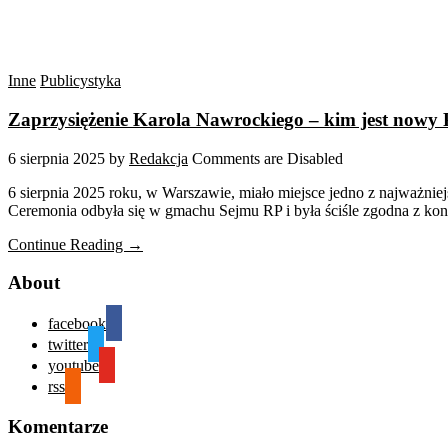
Inne
Publicystyka
Zaprzysiężenie Karola Nawrockiego – kim jest nowy
6 sierpnia 2025
by
Redakcja
Comments are Disabled
6 sierpnia 2025 roku, w Warszawie, miało miejsce jedno z najważnie
Ceremonia odbyła się w gmachu Sejmu RP i była ściśle zgodna z k
Continue Reading →
About
facebook
twitter
youtube
rss
Komentarze