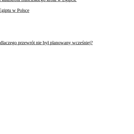
Egiptu w Polsce
 dlaczego przewrót nie był planowany wcześniej?