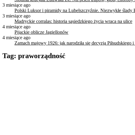
3 miesiące ago
Polski Luksor i piramidy na Lubelszczyźnie. Niezwykłe ślady 
3 miesiące ago
Madryckie corralas: historia sąsiedzkiego życia wraca na ulice
4 miesiące ago
Pijackie oblicze Jagiellonów
4 miesiące ago
Zamach majowy 1926: jak narodziła się decyzja Piłsudskiego i
Tag:
praworządność