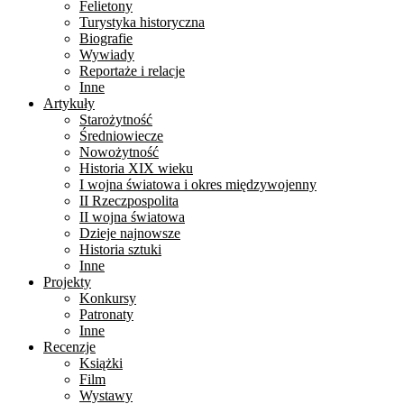
Felietony
Turystyka historyczna
Biografie
Wywiady
Reportaże i relacje
Inne
Artykuły
Starożytność
Średniowiecze
Nowożytność
Historia XIX wieku
I wojna światowa i okres międzywojenny
II Rzeczpospolita
II wojna światowa
Dzieje najnowsze
Historia sztuki
Inne
Projekty
Konkursy
Patronaty
Inne
Recenzje
Książki
Film
Wystawy