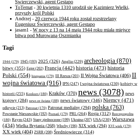
Świerczewski, agent Gestapo
ToTemat
-
30 kwietnia 1310 urodził się Kazimierz Wielki,
przyszły król Polski
Andrzej
-
20 czerwca 1944 roku został rozstrzelany
Eugeniusz Świerczewski, agent Gestapo
jasam1
-
W nocy z 13 na 14 maja 1944 roku miała miejsce
bitwa pod Murowaną Oszmianką
Tagi
archeologia
(870)
2025
(326)
Anglia
(229)
1944
(179)
1945
(193)
historia
Francja
(442)
historia
(473)
bitwy
(355)
Egipt
(202)
II
Polski
(554)
II Wojna Światowa
(406)
III Rzesza
(201)
hiszpania
(179)
wojna światowa
(916)
IPN
(247)
kobiety w
I wojna światowa
(230)
news
(3078)
Kraków
(370)
historii
(255)
news
Konkurs
(180)
Niemcy
(471)
news światowy
(346)
krajowy
(284)
news ze świata
(188)
polska
(763)
Patronat medialny
(294)
odkrycie
(213)
Patronat
(170)
Rosja
(312)
PRL
(264)
Powstanie Warszawskie
(192)
Poznań
(179)
Rzeczpospolita
Warszawa
Rzym
(243)
Ukraina
(207)
USA
(230)
(180)
Stany zjednoczone
(199)
(434)
XIX wiek
(294)
Wielka Brytania
(268)
Włochy
(196)
XVI wiek
(179)
XX wiek
(404)
Średniowiecze
(314)
ZSRR
(208)