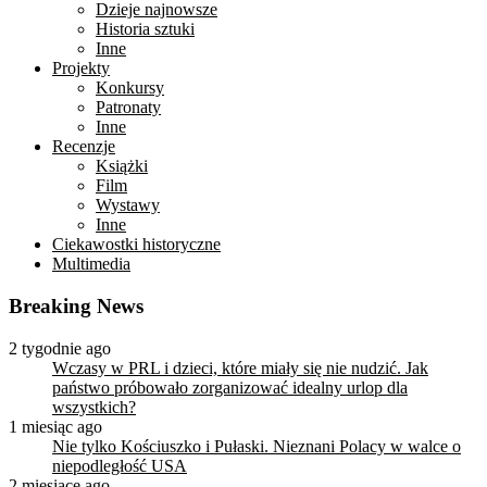
Dzieje najnowsze
Historia sztuki
Inne
Projekty
Konkursy
Patronaty
Inne
Recenzje
Książki
Film
Wystawy
Inne
Ciekawostki historyczne
Multimedia
Breaking News
2 tygodnie ago
Wczasy w PRL i dzieci, które miały się nie nudzić. Jak
państwo próbowało zorganizować idealny urlop dla
wszystkich?
1 miesiąc ago
Nie tylko Kościuszko i Pułaski. Nieznani Polacy w walce o
niepodległość USA
2 miesiące ago