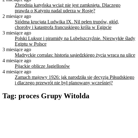
Zbrodnia katyńska wciąż nie jest zamknięta. Dlaczego
prawda o Katyniu nadal uderza w Rosję?
2 miesiące ago
Siódma krucjata Ludwika IX. Nil pełen trupów, głód,
choroby i katastrofa francuskiego króla w Egipcie
3 miesiące ago
Polski Luksor i piramidy na Lubelszczyźnie. Niezwykłe ślady
Egiptu w Polsce
3 miesiące ago
Madryckie corralas: historia sąsiedzkiego życia wraca na ulice
4 miesiące ago
Pijackie oblicze Jagiellonów
4 miesiące ago
Zamach majowy 1926: jak narodziła się decyzja Piłsudskiego
i dlaczego przewrót nie był planowany wcześniej?
Tag:
proces Grupy Witolda