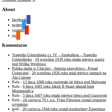
About
facebook
twitter
youtube
rss
Komentarze
Tragedia Górnośląska cz. IV – Apokalipsa – Tragedia
Górnośląska
-
19 września 1939 roku miała miejsce szarża
pod Wólką Węglową
Polska mafia w Chicago – historia prawdziwa - Ponad
Granicami
-
20 września 1926 roku miał miejsce zamach na
Ala Capone
Rafa
-
13 lipca 1666 roku rozegrała się bitwa pod Mątwami
Rafa
-
6 lipca 1685 roku Jakub II Stuart stłumił bunt
Mommonth’a
Rafa
-
5 lipca 1607 roku miała miejsce bitwa pod Guzowem
Rafa
-
24 czerwca 79 r. n.e. Tytus Flawiusz został cesarzem
rzymskim
gość
-
20 czerwca 1944 roku został rozstrzelany Eugeniusz