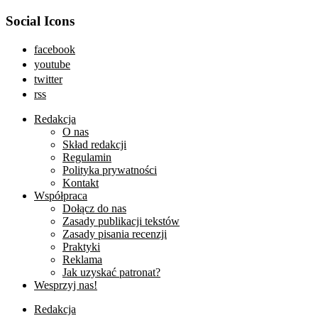
Social Icons
facebook
youtube
twitter
rss
Redakcja
O nas
Skład redakcji
Regulamin
Polityka prywatności
Kontakt
Współpraca
Dołącz do nas
Zasady publikacji tekstów
Zasady pisania recenzji
Praktyki
Reklama
Jak uzyskać patronat?
Wesprzyj nas!
Redakcja