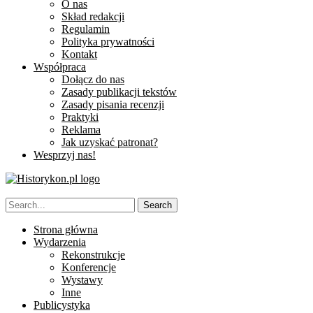
O nas
Skład redakcji
Regulamin
Polityka prywatności
Kontakt
Współpraca
Dołącz do nas
Zasady publikacji tekstów
Zasady pisania recenzji
Praktyki
Reklama
Jak uzyskać patronat?
Wesprzyj nas!
Strona główna
Wydarzenia
Rekonstrukcje
Konferencje
Wystawy
Inne
Publicystyka