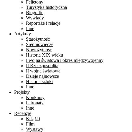
Felietony
Turystyka historyczna
Biografie
Wywiady
Reportaże i relacje
Inne
Artykuły
Starożytność
Średniowiecze
Nowożytność
Historia XIX wieku
I wojna światowa i okres międzywojenny
II Rzeczpospolita
II wojna światowa
Dzieje najnowsze
Historia sztuki
Inne
Projekty
Konkursy
Patronaty
Inne
Recenzje
Książki
Film
Wystawy