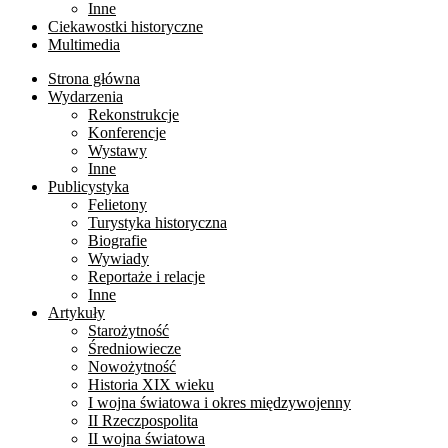
Inne
Ciekawostki historyczne
Multimedia
Strona główna
Wydarzenia
Rekonstrukcje
Konferencje
Wystawy
Inne
Publicystyka
Felietony
Turystyka historyczna
Biografie
Wywiady
Reportaże i relacje
Inne
Artykuły
Starożytność
Średniowiecze
Nowożytność
Historia XIX wieku
I wojna światowa i okres międzywojenny
II Rzeczpospolita
II wojna światowa