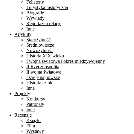
Felietony
Turystyka historyczna
Biografie
Wywiady
Reportaże i relacje
Inne
Artykuły
Starożytność
Średniowiecze
Nowożytność
Historia XIX wieku
I wojna światowa i okres międzywojenny
II Rzeczpospolita
II wojna światowa
Dzieje najnowsze
Historia sztuki
Inne
Projekty
Konkursy
Patronaty
Inne
Recenzje
Książki
Film
Wystawy