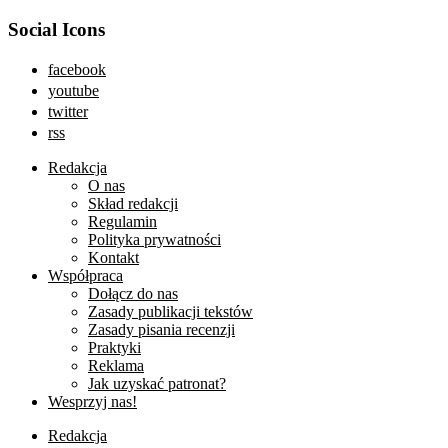
Social Icons
facebook
youtube
twitter
rss
Redakcja
O nas
Skład redakcji
Regulamin
Polityka prywatności
Kontakt
Współpraca
Dołącz do nas
Zasady publikacji tekstów
Zasady pisania recenzji
Praktyki
Reklama
Jak uzyskać patronat?
Wesprzyj nas!
Redakcja