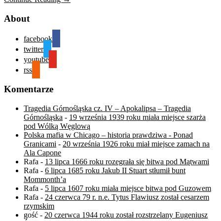
About
facebook
twitter
youtube
rss
Komentarze
Tragedia Górnośląska cz. IV – Apokalipsa – Tragedia
Górnośląska
-
19 września 1939 roku miała miejsce szarża
pod Wólką Węglową
Polska mafia w Chicago – historia prawdziwa - Ponad
Granicami
-
20 września 1926 roku miał miejsce zamach na
Ala Capone
Rafa
-
13 lipca 1666 roku rozegrała się bitwa pod Mątwami
Rafa
-
6 lipca 1685 roku Jakub II Stuart stłumił bunt
Mommonth’a
Rafa
-
5 lipca 1607 roku miała miejsce bitwa pod Guzowem
Rafa
-
24 czerwca 79 r. n.e. Tytus Flawiusz został cesarzem
rzymskim
gość
-
20 czerwca 1944 roku został rozstrzelany Eugeniusz