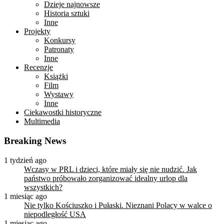
Dzieje najnowsze
Historia sztuki
Inne
Projekty
Konkursy
Patronaty
Inne
Recenzje
Książki
Film
Wystawy
Inne
Ciekawostki historyczne
Multimedia
Breaking News
1 tydzień ago
Wczasy w PRL i dzieci, które miały się nie nudzić. Jak
państwo próbowało zorganizować idealny urlop dla
wszystkich?
1 miesiąc ago
Nie tylko Kościuszko i Pułaski. Nieznani Polacy w walce o
niepodległość USA
1 miesiąc ago