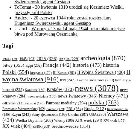
Świerczewski, agent Gestapo
ToTemat
-
30 kwietnia 1310 urodził się Kazimierz Wielki,
przyszły król Polski
Andrzej
-
20 czerwca 1944 roku został rozstrzelany
Eugeniusz Świerczewski, agent Gestapo
jasam1
-
W nocy z 13 na 14 maja 1944 roku miała miejsce
bitwa pod Murowaną Oszmianką
Tagi
archeologia
(870)
2025
(326)
Anglia
(229)
1944
(179)
1945
(193)
historia
Francja
(442)
historia
(473)
bitwy
(355)
Egipt
(202)
II
Polski
(554)
II Wojna Światowa
(406)
III Rzesza
(201)
hiszpania
(179)
wojna światowa
(916)
IPN
(247)
kobiety w
I wojna światowa
(230)
news
(3078)
Kraków
(370)
historii
(255)
news
Konkurs
(180)
Niemcy
(471)
news światowy
(346)
krajowy
(284)
news ze świata
(188)
polska
(763)
Patronat medialny
(294)
odkrycie
(213)
Patronat
(170)
Rosja
(312)
PRL
(264)
Powstanie Warszawskie
(192)
Poznań
(179)
Rzeczpospolita
Warszawa
Rzym
(243)
Ukraina
(207)
USA
(230)
(180)
Stany zjednoczone
(199)
(434)
XIX wiek
(294)
Wielka Brytania
(268)
Włochy
(196)
XVI wiek
(179)
XX wiek
(404)
Średniowiecze
(314)
ZSRR
(208)