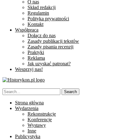
O nas
Skład redakcji
Regulamin
Polityka prywatności
Kontakt
Współpraca
Dołącz do nas
Zasady publikacji tekstów
Zasady pisania recenzji
Praktyki
Reklama
Jak uzyskać patronat?
Wesprzyj nas!
Strona główna
Wydarzenia
Rekonstrukcje
Konferencje
Wystawy
Inne
Publicystyka