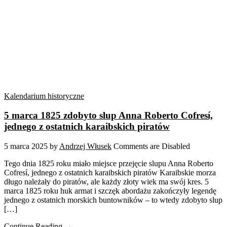
Kalendarium historyczne
5 marca 1825 zdobyto slup Anna Roberto Cofresí,
jednego z ostatnich karaibskich piratów
5 marca 2025
by
Andrzej Włusek
Comments are Disabled
Tego dnia 1825 roku miało miejsce przejęcie slupu Anna Roberto
Cofresí, jednego z ostatnich karaibskich piratów Karaibskie morza
długo należały do piratów, ale każdy złoty wiek ma swój kres. 5
marca 1825 roku huk armat i szczęk abordażu zakończyły legendę
jednego z ostatnich morskich buntowników – to wtedy zdobyto slup
[…]
Continue Reading →