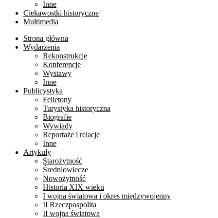
Inne
Ciekawostki historyczne
Multimedia
Strona główna
Wydarzenia
Rekonstrukcje
Konferencje
Wystawy
Inne
Publicystyka
Felietony
Turystyka historyczna
Biografie
Wywiady
Reportaże i relacje
Inne
Artykuły
Starożytność
Średniowiecze
Nowożytność
Historia XIX wieku
I wojna światowa i okres międzywojenny
II Rzeczpospolita
II wojna światowa