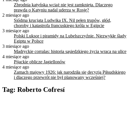
Zbrodnia katyńska wciąż nie jest zamknięta. Dlaczego
prawda o Katyniu nadal uderza w Rosję?
2 miesiące ago
Siódma krucjata Ludwika IX. Nil pełen trupów, głód,
choroby i katastrofa francuskiego króla w Egipcie
3 miesiące ago
Polski Luksor i piramidy na Lubelszczyźnie. Niezwykłe ślady
Egiptu w Polsce
3 miesiące ago
Madryckie corralas: historia sąsiedzkiego życia wraca na ulice
4 miesiące ago
Pijackie oblicze Jagiellonów
4 miesiące ago
Zamach majowy 1926: jak narodziła się decyzja Piłsudskiego
i dlaczego przewrót nie był planowany wcześniej?
Tag:
Roberto Cofresí